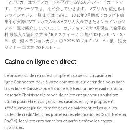
「Vプリカ」はライフカードが発行するVISAプリペイドカードで
す。 このページでは、 を紹介していきます。 Vプリカが使えるオ
ンラインカジノ一覧 まずはじめに、2023年9月時点でカジビト編
集部が実際にVプリカで入金＆Vプリカ入金できたオンラインカジ
ノを一覧で紹介していきます。 カジノ名 2023年9月現在 入金手数
料 最低入金額 出金方法(*1) ミスティーノ 〇 無料 10ドル E・V・S・
M・仮・銀 ベラジョンカジノ ◎ 2.25% 10ドル E・V・M・仮・銀 カ
ジノミー ◎ 無料 20ドル E・ …
Casino en ligne en direct
Le processus de retrait est simple et rapide sur un casino en
ligne.Connectez-vous à votre compte joueur et rendez-vous dans
la section « Caisse » ou « Banque ». Sélectionnez ensuite l’option
de retrait.Choisissez le mode de paiement que vous souhaitez
utiliser pour retirer vos gains. Les casinos en ligne proposent
généralement plusieurs méthodes de paiement, telles que les
cartes de crédit/débit, les portefeuilles électroniques (Skrill, Neteller,
PayPal), les virements bancaires et parfois même les crypto-
monnaies.