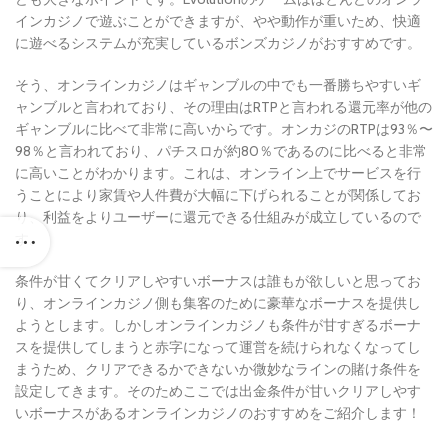
インカジノで遊ぶことができますが、やや動作が重いため、快適
に遊べるシステムが充実しているボンズカジノがおすすめです。
そう、オンラインカジノはギャンブルの中でも一番勝ちやすいギ
ャンブルと言われており、その理由はRTPと言われる還元率が他の
ギャンブルに比べて非常に高いからです。オンカジのRTPは93％〜
98％と言われており、パチスロが約80％であるのに比べると非常
に高いことがわかります。これは、オンライン上でサービスを行
うことにより家賃や人件費が大幅に下げられることが関係してお
り、利益をよりユーザーに還元できる仕組みが成立しているので
す。
条件が甘くてクリアしやすいボーナスは誰もが欲しいと思ってお
り、オンラインカジノ側も集客のために豪華なボーナスを提供し
ようとします。しかしオンラインカジノも条件が甘すぎるボーナ
スを提供してしまうと赤字になって運営を続けられなくなってし
まうため、クリアできるかできないか微妙なラインの賭け条件を
設定してきます。そのためここでは出金条件が甘いクリアしやす
いボーナスがあるオンラインカジノのおすすめをご紹介します！