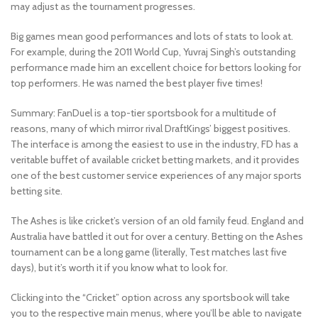
may adjust as the tournament progresses.
Big games mean good performances and lots of stats to look at.
For example, during the 2011 World Cup, Yuvraj Singh’s outstanding
performance made him an excellent choice for bettors looking for
top performers. He was named the best player five times!
Summary: FanDuel is a top-tier sportsbook for a multitude of
reasons, many of which mirror rival DraftKings’ biggest positives.
The interface is among the easiest to use in the industry, FD has a
veritable buffet of available cricket betting markets, and it provides
one of the best customer service experiences of any major sports
betting site.
The Ashes is like cricket’s version of an old family feud. England and
Australia have battled it out for over a century. Betting on the Ashes
tournament can be a long game (literally, Test matches last five
days), but it’s worth it if you know what to look for.
Clicking into the “Cricket” option across any sportsbook will take
you to the respective main menus, where you’ll be able to navigate