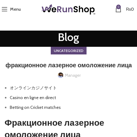
0
Menu
₨
0
Blog
UNCATEGORIZED
фракционное лазерное омоложение лица
Manager
オンラインカジノサイト
Casino en ligne en direct
Betting on Cricket matches
Фракционное лазерное
омоложение лица