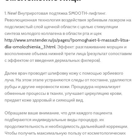
1. New! Внутриротовая подтяжка SMOOTH-лифтинг.
Революционная технология воздействия эрбиевым лазером на
подслизистый слой щечной области с целью стимуляции
синтеза молодого коллагена в области рта и щек
http://www.smstender.ru/js/pages/?pomoghaiet-li-massazh-litsa-
dlia-omolozhieniia_3.html
. Эффект: разглаживание морщин и
восполнение объема нижней трети лица (результат сопоставим
с эффектом от введения дермальных филеров).
Далее врач проводит шлифовку кожу с помощью эрбиевого
луча. На этом этапе устраняются следы от постакне, удаляются
рубцы и другие неровности кожи. Процедура нормализует
обменные процессы в тканях, улучшает циркуляцию крови,
придает коже здоровый и сияющий вид.
Обращаем ваше внимание, что для каждого пациента
подбираются индивидуальные виды процедур, их
продолжительность и необходимость дальнейшей коррекции.
Чтобы получить максимальную пользу от косметологических