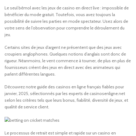
Le seul bémol avec les jeux de casino en direct live : impossible de
bénéficier du mode gratuit. Toutefois, vous avez toujours la
possibilité de suivre les parties en mode spectateur. Usez alors de
votre sens de l’observation pour comprendre le déroulement du
jeu.
Certains sites de jeux d’argent ne présentent que des jeux avec
croupiers anglophones. Quelques notions d’anglais sont donc de
rigueur. Néanmoins, le vent commence à tourner, de plus en plus de
fournisseurs créent des jeux en direct avec des animateurs qui
parlent différentes langues.
Découvrez notre guide des casinos en ligne français fiables pour
janvier, 2025, sélectionnés par les experts de casinosenligne.net
selon les critères tels que leurs bonus, fiabilité, diversité de jeux, et
qualité de service client.
Le processus de retrait est simple et rapide sur un casino en