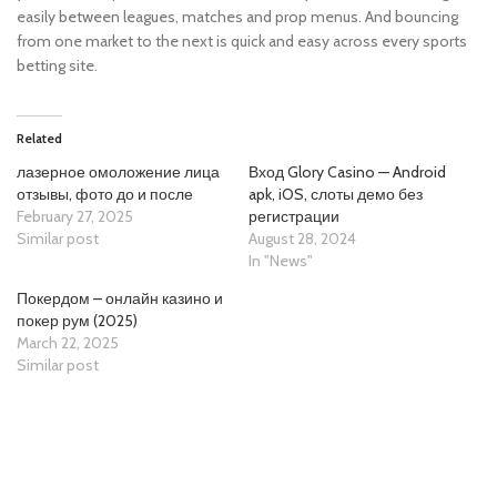
easily between leagues, matches and prop menus. And bouncing
from one market to the next is quick and easy across every sports
betting site.
Related
лазерное омоложение лица
Вход Glory Casino — Android
отзывы, фото до и после
apk, iOS, слоты демо без
February 27, 2025
регистрации
Similar post
August 28, 2024
In "News"
Покердом – онлайн казино и
покер рум (2025)
March 22, 2025
Similar post