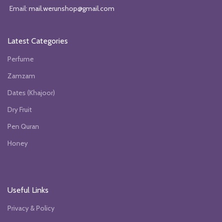
Email:
mail.werunshop@gmail.com
Latest Categories
Perfume
Zamzam
Dates (Khajoor)
Dry Fruit
Pen Quran
Honey
Useful Links
Privacy & Policy