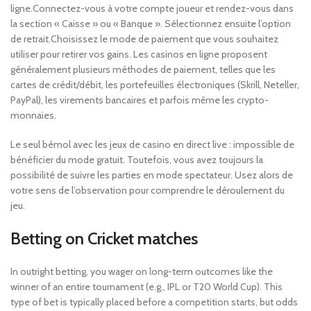
ligne.Connectez-vous à votre compte joueur et rendez-vous dans
la section « Caisse » ou « Banque ». Sélectionnez ensuite l’option
de retrait.Choisissez le mode de paiement que vous souhaitez
utiliser pour retirer vos gains. Les casinos en ligne proposent
généralement plusieurs méthodes de paiement, telles que les
cartes de crédit/débit, les portefeuilles électroniques (Skrill, Neteller,
PayPal), les virements bancaires et parfois même les crypto-
monnaies.
Le seul bémol avec les jeux de casino en direct live : impossible de
bénéficier du mode gratuit. Toutefois, vous avez toujours la
possibilité de suivre les parties en mode spectateur. Usez alors de
votre sens de l’observation pour comprendre le déroulement du
jeu.
Betting on Cricket matches
In outright betting, you wager on long-term outcomes like the
winner of an entire tournament (e.g., IPL or T20 World Cup). This
type of bet is typically placed before a competition starts, but odds