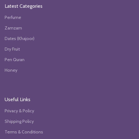
Latest Categories
Perfume
Zamzam
Dates (Khajoor)
Dry Fruit
Pen Quran
Honey
Useful Links
Privacy & Policy
Shipping Policy
Terms & Conditions