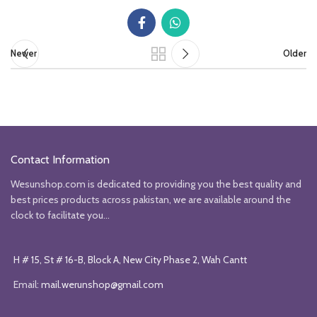
Newer
Older
Contact Information
Wesunshop.com is dedicated to providing you the best quality and
best prices products across pakistan, we are available around the
clock to facilitate you...
H # 15, St # 16-B, Block A, New City Phase 2, Wah Cantt
Email:
mail.werunshop@gmail.com