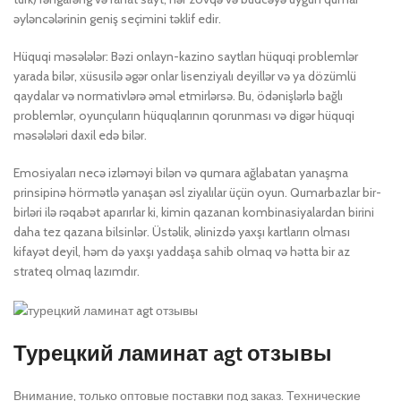
əyləncələrinin geniş seçimini təklif edir.
Hüquqi məsələlər: Bəzi onlayn-kazino saytları hüquqi problemlər
yarada bilər, xüsusilə əgər onlar lisenziyalı deyillər və ya dözümlü
qaydalar və normativlərə əməl etmirlərsə. Bu, ödənişlərlə bağlı
problemlər, oyunçuların hüquqlarının qorunması və digər hüquqi
məsələləri daxil edə bilər.
Emosiyaları necə izləməyi bilən və qumara ağlabatan yanaşma
prinsipinə hörmətlə yanaşan əsl ziyalılar üçün oyun. Qumarbazlar bir-
birləri ilə rəqabət aparırlar ki, kimin qazanan kombinasiyalardan birini
daha tez qazana bilsinlər. Üstəlik, əlinizdə yaxşı kartların olması
kifayət deyil, həm də yaxşı yaddaşa sahib olmaq və hətta bir az
strateq olmaq lazımdır.
Турецкий ламинат agt отзывы
Внимание, только оптовые поставки под заказ. Технические