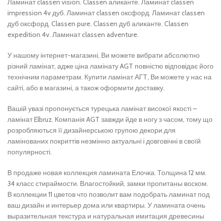
Ламинат classen vision. Classen аликанте. Ламинат classen
impression 4v дуб. Ламинат classen оксфорд. Ламинат classen
дуб оксфорд. Classen pure. Classen дуб аликанте. Classen
expedition 4v. Ламинат classen adventure.
У нашому інтернет-магазині, Ви можете вибрати абсолютно
різний ламінат, адже ціна ламінату AGT повністю відповідає його
технічним параметрам. Купити ламінат АГТ, Ви можете у нас на
сайті, або в магазині, а також оформити доставку.
Вашій увазі пропонується турецька ламінат високої якості –
ламінат Elbruz. Компанія AGT завжди йде в ногу з часом, тому що
розробляються її дизайнерською групою декори для
ламінованих покриттів незмінно актуальні і довговічні в своїй
популярності.
В продаже новая коллекция ламината Елочка. Толщина 12 мм.
34 класс стираймости. Влагостойкий, замки пропитаны воском.
В коллекции 11 цветов что позволит вам подобрать ламинат под
ваш дизайн и интерьер дома или квартиры. У ламината очень
выразительная текстура и натуральная имитация древесины