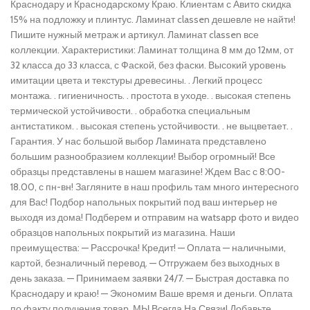
Краснодару и Краснодарскому Краю. Клиентам с Авито скидка
15% на подложку и плинтус. Ламинат classen дешевле не найти!
Пишите нужный метраж и артикул. Ламинат classen все
коллекции. Характеристики: Ламинат толщина 8 мм до 12мм, от
32 класса до 33 класса, с Фаской, без фаски. Высокий уровень
имитации цвета и текстуры древесины. . Легкий процесс
монтажа. . гигиеничность. . простота в уходе. . высокая степень
термической устойчивости. . обработка специальным
антистатиком. . высокая степень устойчивости. . не выцветает. .
Гарантия. У нас большой выбор Ламината представлено
большим разнообразием коллекции! Выбор огромный! Все
образцы представлены в нашем магазине! Ждем Вас с 8:00-
18.00, с пн-вн! Загляните в наш профиль там много интересного
для Вас! Подбор напольных покрытий под ваш интерьер не
выходя из дома! Подберем и отправим на watsapp фото и видео
образцов напольных покрытий из магазина. Наши
преимущества: — Рассрочка! Кредит! — Оплата — наличными,
картой, безналичный перевод. — Отгружаем без выходных в
день заказа. — Принимаем заявки 24/7. — Быстрая доставка по
Краснодару и краю! — Экономим Ваше время и деньги. Оплата
по факту получения товар. МЫ Всегда На Связи! Добавьте