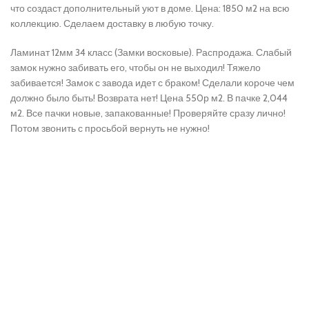
что создаст дополнительный уют в доме. Цена: 1850 м2 на всю
коллекцию. Сделаем доставку в любую точку.
Ламинат 12мм 34 класс (Замки восковые). Распродажа. Слабый
замок нужно забивать его, чтобы он не выходил! Тяжело
забивается! Замок с завода идет с браком! Сделали короче чем
должно было быть! Возврата нет! Цена 550р м2. В пачке 2,044
м2. Все пачки новые, запакованные! Проверяйте сразу лично!
Потом звонить с просьбой вернуть не нужно!