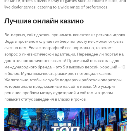
instance, offers a diverse array of games such as roulette, slots, and
live dealer games, catering to a wide range of preferences.
Лучшие онлайн казино
Во-первых, сайт должен принимать клиентов из региона игрока.
Ведь в противном случае гэмблер попросту не сможет открыть
счет на нем. Если с географией все нормально, то встает
вопрос о лингвистической адаптации. Переведен ли портал на
достаточное количество языков? Приличный показатель для
международного бренда – это 5 языковых версий, хороший – 10
и более. Мультиязычность расширяет потенциал казино.
Желательно, чтобы в службе поддержки работали операторы,
которые знали предложенные на сайте языки. Это ускорит
решение проблем между аудиторией и сайтом и в целом
повысит статус заведения в глазах игроков.