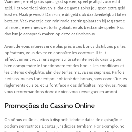
Wanneer je met gratis spins gaat spelen, speel je altijd voor echt
geld. Het voordeel hiervan is, dat de gratis spins jou geen extra geld
kosten. Maak je winst? Dan kun je dit geld ook daadwerkelijk uit laten
betalen. Vaak moet je een minimale storting plaatsen bij registratie
of moet je een nieuwe storting plaatsen als bestaande speler. Pas
dan kun je aanspraak maken op deze casinobonus.
Avant de vous intéresser de plus près à ces bonus distribués par les
opérateurs, vous devez en connaître les contours. Il faut
effectivement vous renseigner sur le site internet du casino pour
bien comprendre le fonctionnement des bonus, les conditions et
les critères d’éligibilité, afin d’éviter les mauvaises surprises. Parfois,
certains joueurs foncent pour obtenir des bonus, sans connaître les
règlements du site, et ils font face à des difficultés imprévues. Nous
vous recommandons donc de bien vous renseigner en amont.
Promoções do Cassino Online
Os bônus estão sujeitos à disponibilidade e datas de expiração e
podem ser restritos a certas jurisdições também. Por exemplo, no