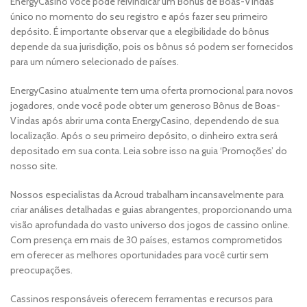
EnergyCasino você pode reivindicar um Bônus de Boas-Vindas
único no momento do seu registro e após fazer seu primeiro
depósito. É importante observar que a elegibilidade do bônus
depende da sua jurisdição, pois os bônus só podem ser fornecidos
para um número selecionado de países.
EnergyCasino atualmente tem uma oferta promocional para novos
jogadores, onde você pode obter um generoso Bônus de Boas-
Vindas após abrir uma conta EnergyCasino, dependendo de sua
localização. Após o seu primeiro depósito, o dinheiro extra será
depositado em sua conta. Leia sobre isso na guia ‘Promoções’ do
nosso site.
Nossos especialistas da Acroud trabalham incansavelmente para
criar análises detalhadas e guias abrangentes, proporcionando uma
visão aprofundada do vasto universo dos jogos de cassino online.
Com presença em mais de 30 países, estamos comprometidos
em oferecer as melhores oportunidades para você curtir sem
preocupações.
Cassinos responsáveis oferecem ferramentas e recursos para