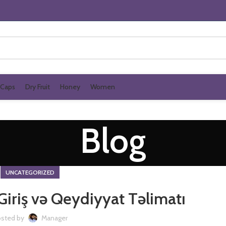
Caps
Dry Fruit
Honey
Women
Blog
UNCATEGORIZED
iriş və Qeydiyyat Təlimatı
sted by
Manager