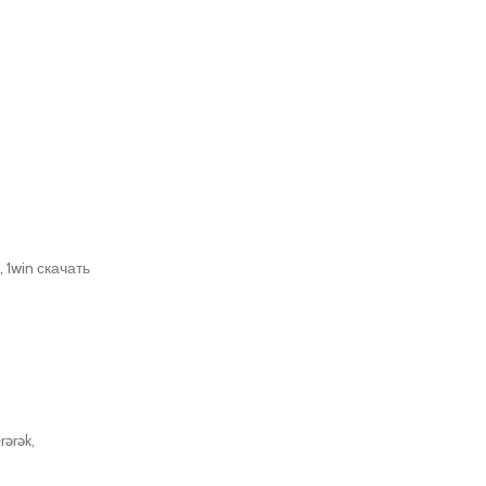
, 1win скачать
rərək,