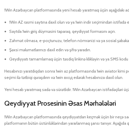
1Win Azərbaycan platformasında yeni hesab yaratmaq üçün aşağıdakı add
1Win AZ rəsmi saytına daxil olun və ya 1win indir seçimindən istifadə e
Saytda 1win giriş düyməsini taparaq, qeydiyyat formasını açın.
Zəhmət olmasa, e-poçtunuzu, telefon nömrənizi və ya sosial şəbəkə 
Şəxsi məlumatlarınızı daxil edin və şifrə yaradın.
Qeydiyyatı tamamlamaq üçün təsdiq linkinə klikləyin və ya SMS kodu d
Hesabınızı yaratdıqdan sonra 1win az platformasında 1win aviator kimi po
seçimi ilə tətbiqi quraşdırın və 1win вход edərək hesabınıza daxil olun.
Yeni hesab yaratmaq sadə və sürətlidir. 1Win Azərbaycan istifadəçiləri üç
Qeydiyyat Prosesinin Əsas Mərhələləri
1Win Azərbaycan platformasında qeydiyyatdan keçmək üçün bir neçə sadə 
platformanın bütün üstünlüklərindən yararlanmaq şansı tanıyır. Aşağıda 