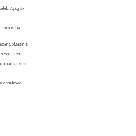
tulub. Aşağıda
arınızı daha
zana bilərsiniz.
 yararlanın.
uz mərclər kimi
ldə qoşulmaq
!