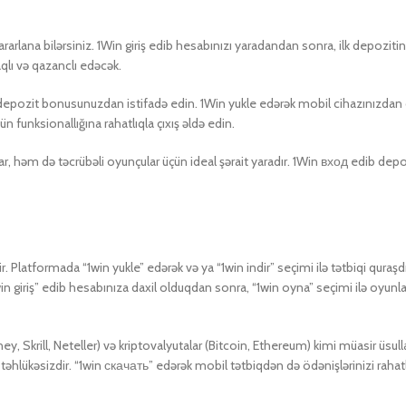
arlana bilərsiniz. 1Win giriş edib hesabınızı yaradandan sonra, ilk depozitin
qlı və qazanclı edəcək.
 depozit bonusunuzdan istifadə edin. 1Win yukle edərək mobil cihazınızdan
n funksionallığına rahatlıqla çıxış əldə edin.
lar, həm də təcrübəli oyunçular üçün ideal şərait yaradır. 1Win вход edib dep
 Platformada “1win yukle” edərək və ya “1win indir” seçimi ilə tətbiqi quraş
1win giriş” edib hesabınıza daxil olduqdan sonra, “1win oyna” seçimi ilə oyun
ey, Skrill, Neteller) və kriptovalyutalar (Bitcoin, Ethereum) kimi müasir üsull
ə təhlükəsizdir. “1win скачать” edərək mobil tətbiqdən də ödənişlərinizi rahat