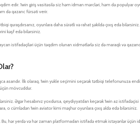
əqdim edir. 1win giriş vasitəsilə siz həm idman mərcləri, həm də populyar oy
əm də qazanc fürsəti verir.
biqi quraşdırsanız, oyunlara daha sürətli və rahat şəkildə çıxış edə bilərsiniz.
ni kəşf edə bilərsiniz.
aycan istifadəçiləri üçün təqdim olunan xidmətlərlə siz də maraqlı və qazancl
Olar?
 asandır. İlk olaraq, 1win yukle seçimini seçərək tətbiqi telefonunuza endirə
rı üçün mövcuddur.
ərsiniz. Əgər hesabınız yoxdursa, qeydiyyatdan keçərək 1win az istifadəçis
a, o cümlədən 1win aviator kimi məşhur oyunlara çıxış əldə edə bilərsiniz.
ir. Bu, hər yerdə və hər zaman platformadan istifadə etmək istəyənlər üçün ide