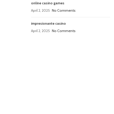
online casino games
April 2, 2025
No Comments
impresionante casino
April 2, 2025
No Comments