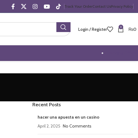
Track Your Order
Contact Us
Privacy Policy
0
Login / Register
₨
0
Trending Offers
Recent Posts
hacer una apuesta en un casino
April 2, 2025
No Comments