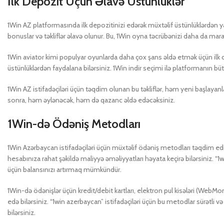
İlk Depozit Üçün Əlavə Üstünlüklər
1Win AZ platformasında ilk depozitinizi edərək müxtəlif üstünlüklərdən yar
bonuslar və təkliflər əlavə olunur. Bu, 1Win oyna təcrübənizi daha da mara
1Win aviator kimi populyar oyunlarda daha çox şans əldə etmək üçün ilk
üstünlüklərdən faydalana bilərsiniz. 1Win indir seçimi ilə platformanın bütü
1Win AZ istifadəçiləri üçün təqdim olunan bu təkliflər, həm yeni başlayan
sonra, həm əylənəcək, həm də qazanc əldə edəcəksiniz.
1Win-də Ödəniş Metodları
1Win Azərbaycan istifadəçiləri üçün müxtəlif ödəniş metodları təqdim edir.
hesabınıza rahat şəkildə maliyyə əməliyyatları həyata keçirə bilərsiniz. “
üçün balansınızı artırmaq mümkündür.
1Win-də ödənişlər üçün kredit/debit kartları, elektron pul kisələri (WebMon
edə bilərsiniz. “1win azerbaycan” istifadəçiləri üçün bu metodlar sürətli v
bilərsiniz.