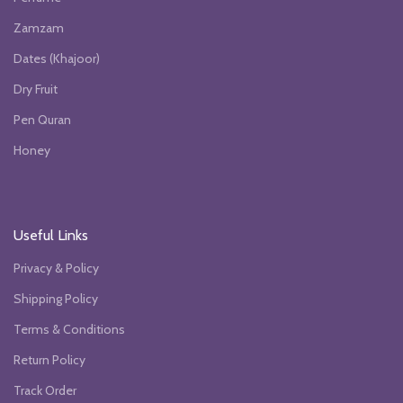
Zamzam
Dates (Khajoor)
Dry Fruit
Pen Quran
Honey
Useful Links
Privacy & Policy
Shipping Policy
Terms & Conditions
Return Policy
Track Order