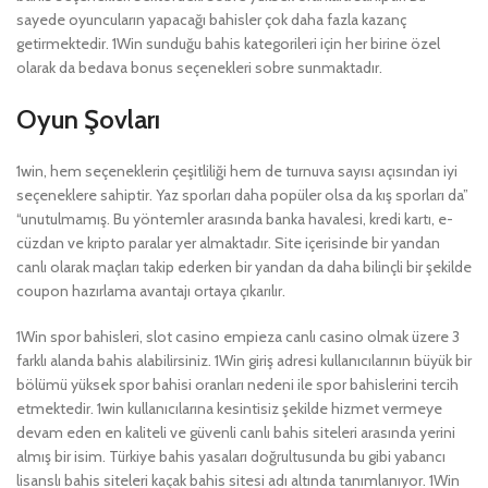
sayede oyuncuların yapacağı bahisler çok daha fazla kazanç
getirmektedir. 1Win sunduğu bahis kategorileri için her birine özel
olarak da bedava bonus seçenekleri sobre sunmaktadır.
Oyun Şovları
1win, hem seçeneklerin çeşitliliği hem de turnuva sayısı açısından iyi
seçeneklere sahiptir. Yaz sporları daha popüler olsa da kış sporları da”
“unutulmamış. Bu yöntemler arasında banka havalesi, kredi kartı, e-
cüzdan ve kripto paralar yer almaktadır. Site içerisinde bir yandan
canlı olarak maçları takip ederken bir yandan da daha bilinçli bir şekilde
coupon hazırlama avantajı ortaya çıkarılır.
1Win spor bahisleri, slot casino empieza canlı casino olmak üzere 3
farklı alanda bahis alabilirsiniz. 1Win giriş adresi kullanıcılarının büyük bir
bölümü yüksek spor bahisi oranları nedeni ile spor bahislerini tercih
etmektedir. 1win kullanıcılarına kesintisiz şekilde hizmet vermeye
devam eden en kaliteli ve güvenli canlı bahis siteleri arasında yerini
almış bir isim. Türkiye bahis yasaları doğrultusunda bu gibi yabancı
lisanslı bahis siteleri kaçak bahis sitesi adı altında tanımlanıyor. 1Win