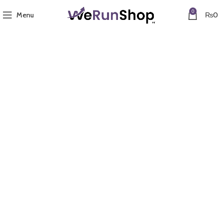
0
Menu
₨
0