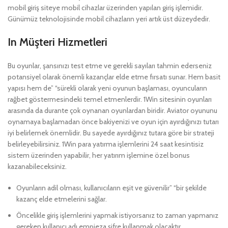
mobil giriş siteye mobil cihazlar üzerinden yapılan giriş işlemidir.
Günümüz teknolojisinde mobil cihazların yeri artık üst düzeydedir.
In Müşteri Hizmetleri
Bu oyunlar, şansınızı test etme ve gerekli sayıları tahmin ederseniz
potansiyel olarak önemli kazançlar elde etme fırsatı sunar. Hem basit
yapısı hem de” “sürekli olarak yeni oyunun başlaması, oyuncuların
rağbet göstermesindeki temel etmenlerdir. 1Win sitesinin oyunları
arasında da durante çok oynanan oyunlardan biridir. Aviator oyununu
oynamaya başlamadan önce bakiyenizi ve oyun için ayırdığınızı tutarı
iyi belirlemek önemlidir. Bu sayede ayırdığınız tutara göre bir strateji
belirleyebilirsiniz. 1Win para yatırma işlemlerini 24 saat kesintisiz
sistem üzerinden yapabilir, her yatırım işlemine özel bonus
kazanabileceksiniz.
Oyunların adil olması, kullanıcıların eşit ve güvenilir” “bir şekilde
kazanç elde etmelerini sağlar.
Öncelikle giriş işlemlerini yapmak istiyorsanız to zaman yapmanız
gereken kullanıcı adı empieza şifre kullanmak olacaktır.