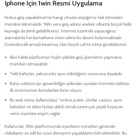
Iphone Için 1win Resmi Uygulama
Hızlıca giriş yapabilmemiz hangi cihazla eriştiğimiz fark etmeden
mümkün kılınmalıdır. 1Win yeni giriş adresi ararken elbette birçok farklı
kaynağa da denk gelebilirsiniz. İnternet üzerinde yapacağınız
aramalarda her kumarhane sitesi adına bu durum bulunmaktadır.
Dolandırıcılık amaçlı kurulmuş olan birçok sahte siteyi görebilirsiniz.
Aksi halde platformun hiçbir şekilde giriş işlemlerini yapmanız
mümkün olmayabilir.
Tekli bahisler, yalnızca bir spor etkinliğinin sonucuna dayalıdır.
Bahis sektörü için güvenilirliğin ardından sunulan hizmetin kalitesi
ilk önemsenen konulardan birisi oluyor.
Bu web sitesi, kullanıcılara” “online poker, slotlar, casino, spor
bahisleri ve daha fazlası dahil olmak üzere çok çeşitli heyecan
verici oyunlara erişim sağlar.
Kullanıcılar, 1Win platformunda oyunlarını oynarken güvende
olduklarını ve adil bir oyun deneyimi yaşadıklarını bilmektedirler. Bu