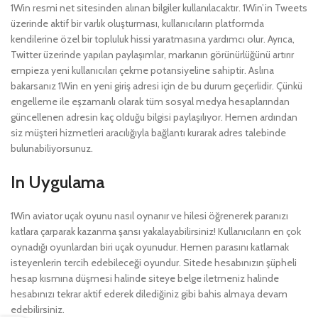
1Win resmi net sitesinden alınan bilgiler kullanılacaktır. 1Win’in Tweets
üzerinde aktif bir varlık oluşturması, kullanıcıların platformda
kendilerine özel bir topluluk hissi yaratmasına yardımcı olur. Ayrıca,
Twitter üzerinde yapılan paylaşımlar, markanın görünürlüğünü artırır
empieza yeni kullanıcıları çekme potansiyeline sahiptir. Aslına
bakarsanız 1Win en yeni giriş adresi için de bu durum geçerlidir. Çünkü
engelleme ile eşzamanlı olarak tüm sosyal medya hesaplarından
güncellenen adresin kaç olduğu bilgisi paylaşılıyor. Hemen ardından
siz müşteri hizmetleri aracılığıyla bağlantı kurarak adres talebinde
bulunabiliyorsunuz.
In Uygulama
1Win aviator uçak oyunu nasıl oynanır ve hilesi öğrenerek paranızı
katlara çarparak kazanma şansı yakalayabilirsiniz! Kullanıcıların en çok
oynadığı oyunlardan biri uçak oyunudur. Hemen parasını katlamak
isteyenlerin tercih edebileceği oyundur. Sitede hesabınızın şüpheli
hesap kısmına düşmesi halinde siteye belge iletmeniz halinde
hesabınızı tekrar aktif ederek dilediğiniz gibi bahis almaya devam
edebilirsiniz.