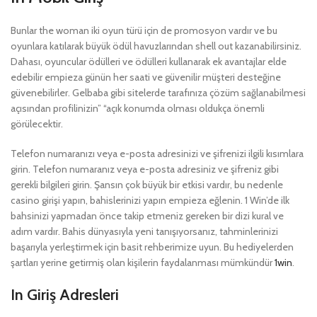
Bunlar the woman iki oyun türü için de promosyon vardır ve bu
oyunlara katılarak büyük ödül havuzlarından shell out kazanabilirsiniz.
Dahası, oyuncular ödülleri ve ödülleri kullanarak ek avantajlar elde
edebilir empieza günün her saati ve güvenilir müşteri desteğine
güvenebilirler. Gelbaba gibi sitelerde tarafınıza çözüm sağlanabilmesi
açısından profilinizin” “açık konumda olması oldukça önemli
görülecektir.
Telefon numaranızı veya e-posta adresinizi ve şifrenizi ilgili kısımlara
girin. Telefon numaranız veya e-posta adresiniz ve şifreniz gibi
gerekli bilgileri girin. Şansın çok büyük bir etkisi vardır, bu nedenle
casino girişi yapın, bahislerinizi yapın empieza eğlenin. 1 Win’de ilk
bahsinizi yapmadan önce takip etmeniz gereken bir dizi kural ve
adım vardır. Bahis dünyasıyla yeni tanışıyorsanız, tahminlerinizi
başarıyla yerleştirmek için basit rehberimize uyun. Bu hediyelerden
şartları yerine getirmiş olan kişilerin faydalanması mümkündür
1win
.
In Giriş Adresleri