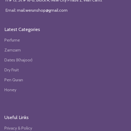
H # 15, St # 16-B, Block A, New City Phase 2, Wah Cantt
Email:
mail.werunshop@gmail.com
Latest Categories
Perfume
Zamzam
Dates (Khajoor)
Dry Fruit
Pen Quran
Honey
Useful Links
Privacy & Policy