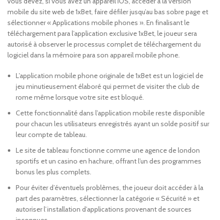
vous devez, si vous avez un appareil iOS, accéder à la version
mobile du site web de 1xBet, faire défiler jusqu’au bas sobre page et
sélectionner « Applications mobile phones ». En finalisant le
téléchargement para l’application exclusive 1xBet, le joueur sera
autorisé à observer le processus complet de téléchargement du
logiciel dans la mémoire para son appareil mobile phone.
L’application mobile phone originale de 1xBet est un logiciel de
jeu minutieusement élaboré qui permet de visiter the club de
rome même lorsque votre site est bloqué.
Cette fonctionnalité dans l’application mobile reste disponible
pour chacun les utilisateurs enregistrés ayant un solde positif sur
leur compte de tableau.
Le site de tableau fonctionne comme une agence de london
sportifs et un casino en hachure, offrant l’un des programmes
bonus les plus complets.
Pour éviter d’éventuels problèmes, the joueur doit accéder à la
part des paramètres, sélectionner la catégorie « Sécurité » et
autoriser l’installation d’applications provenant de sources