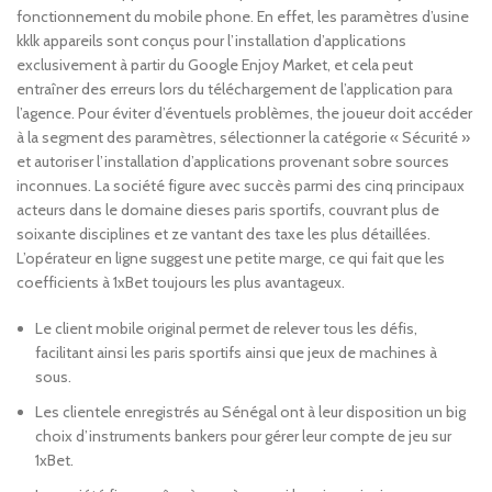
fonctionnement du mobile phone. En effet, les paramètres d’usine
kklk appareils sont conçus pour l’installation d’applications
exclusivement à partir du Google Enjoy Market, et cela peut
entraîner des erreurs lors du téléchargement de l’application para
l’agence. Pour éviter d’éventuels problèmes, the joueur doit accéder
à la segment des paramètres, sélectionner la catégorie « Sécurité »
et autoriser l’installation d’applications provenant sobre sources
inconnues. La société figure avec succès parmi des cinq principaux
acteurs dans le domaine dieses paris sportifs, couvrant plus de
soixante disciplines et ze vantant des taxe les plus détaillées.
L’opérateur en ligne suggest une petite marge, ce qui fait que les
coefficients à 1xBet toujours les plus avantageux.
Le client mobile original permet de relever tous les défis,
facilitant ainsi les paris sportifs ainsi que jeux de machines à
sous.
Les clientele enregistrés au Sénégal ont à leur disposition un big
choix d’instruments bankers pour gérer leur compte de jeu sur
1xBet.