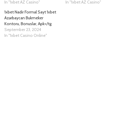
In "1xbet AZ Casino"
In "1xbet AZ Casino"
1xbet Nadir Formal Sayt 1xbet
Azərbaycan Bukmeker
Kontoru, Bonuslar, Apk</tg
September 23, 2024
In "1xbet Casino Online"