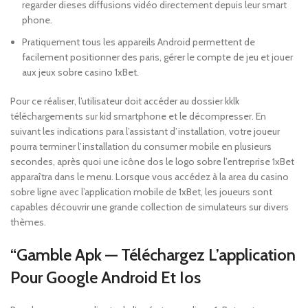
regarder dieses diffusions vidéo directement depuis leur smart
phone.
Pratiquement tous les appareils Android permettent de
facilement positionner des paris, gérer le compte de jeu et jouer
aux jeux sobre casino 1xBet.
Pour ce réaliser, l’utilisateur doit accéder au dossier kklk
téléchargements sur kid smartphone et le décompresser. En
suivant les indications para l’assistant d’installation, votre joueur
pourra terminer l’installation du consumer mobile en plusieurs
secondes, après quoi une icône dos le logo sobre l’entreprise 1xBet
apparaîtra dans le menu. Lorsque vous accédez à la area du casino
sobre ligne avec l’application mobile de 1xBet, les joueurs sont
capables découvrir une grande collection de simulateurs sur divers
thèmes.
“Gamble Apk — Téléchargez L’application
Pour Google Android Et Ios