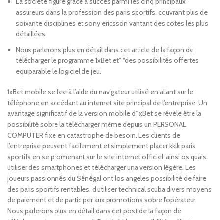
La société figure grâce à succès parmi les cinq principaux
assureurs dans la profession des paris sportifs, couvrant plus de
soixante disciplines et sony ericsson vantant des cotes les plus
détaillées.
Nous parlerons plus en détail dans cet article de la façon de
télécharger le programme 1xBet et” “des possibilités offertes
equiparable le logiciel de jeu.
1xBet mobile se fee à l’aide du navigateur utilisé en allant sur le
téléphone en accédant au internet site principal de l’entreprise. Un
avantage significatif de la version mobile d’1xBet se révèle être la
possibilité sobre la télécharger même depuis un PERSONAL
COMPUTER fixe en catastrophe de besoin. Les clients de
l’entreprise peuvent facilement et simplement placer kklk paris
sportifs en se promenant sur le site internet officiel, ainsi os quais
utiliser des smartphones et télécharger una version légère. Les
joueurs passionnés du Sénégal ont los angeles possibilité de faire
des paris sportifs rentables, d’utiliser technical scuba divers moyens
de paiement et de participer aux promotions sobre l’opérateur.
Nous parlerons plus en détail dans cet post de la façon de