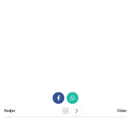
Newer
Older