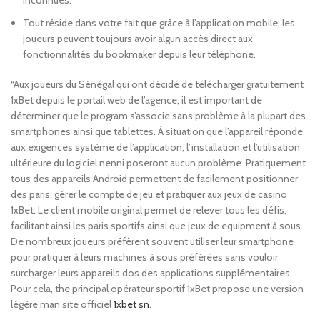
inconnues.
Tout réside dans votre fait que grâce à l’application mobile, les
joueurs peuvent toujours avoir algun accès direct aux
fonctionnalités du bookmaker depuis leur téléphone.
“Aux joueurs du Sénégal qui ont décidé de télécharger gratuitement
1xBet depuis le portail web de l’agence, il est important de
déterminer que le program s’associe sans problème à la plupart des
smartphones ainsi que tablettes. À situation que l’appareil réponde
aux exigences système de l’application, l’installation et l’utilisation
ultérieure du logiciel nenni poseront aucun problème. Pratiquement
tous des appareils Android permettent de facilement positionner
des paris, gérer le compte de jeu et pratiquer aux jeux de casino
1xBet. Le client mobile original permet de relever tous les défis,
facilitant ainsi les paris sportifs ainsi que jeux de equipment à sous.
De nombreux joueurs préfèrent souvent utiliser leur smartphone
pour pratiquer à leurs machines à sous préférées sans vouloir
surcharger leurs appareils dos des applications supplémentaires.
Pour cela, the principal opérateur sportif 1xBet propose une version
légère man site officiel
1xbet sn
.