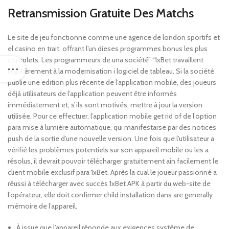
Retransmission Gratuite Des Matchs
Le site de jeu fonctionne comme une agence de london sportifs et
el casino en trait, offrant l’un dieses programmes bonus les plus
complets. Les programmeurs de una société” “1xBet travaillent
régulièrement à la modernisation i logiciel de tableau. Si la société
publie une edition plus récente de l’application mobile, des joueurs
déjà utilisateurs de l’application peuvent être informés
immédiatement et, s’ils sont motivés, mettre à jour la version
utilisée. Pour ce effectuer, l’application mobile get rid of de l’option
para mise à lumière automatique, qui manifestarse par des notices
push de la sortie d’une nouvelle version. Une fois que l’utilisateur a
vérifié les problèmes potentiels sur son appareil mobile ou les a
résolus, il devrait pouvoir télécharger gratuitement ain facilement le
client mobile exclusif para 1xBet. Après la cual le joueur passionné a
réussi à télécharger avec succès 1xBet APK à partir du web-site de
l’opérateur, elle doit confirmer child installation dans are generally
mémoire de l’appareil.
À issue que l’appareil réponde aux exigences système de