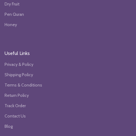
Dry Fruit
Pen Quran
Honey
Useful Links
Privacy & Policy
Shipping Policy
Terms & Conditions
Return Policy
Track Order
Contact Us
Blog