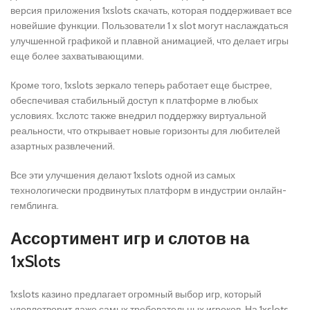
версия приложения 1xslots скачать, которая поддерживает все
новейшие функции. Пользователи 1 x slot могут наслаждаться
улучшенной графикой и плавной анимацией, что делает игры
еще более захватывающими.
Кроме того, 1xslots зеркало теперь работает еще быстрее,
обеспечивая стабильный доступ к платформе в любых
условиях. 1хслотс также внедрил поддержку виртуальной
реальности, что открывает новые горизонты для любителей
азартных развлечений.
Все эти улучшения делают 1xslots одной из самых
технологически продвинутых платформ в индустрии онлайн-
гемблинга.
Ассортимент игр и слотов на
1xSlots
1xslots казино предлагает огромный выбор игр, который
удовлетворит даже самых требовательных игроков. На 1xslots