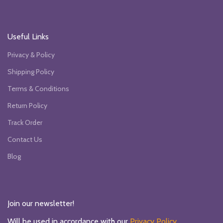
Useful Links
Privacy & Policy
Shipping Policy
Terms & Conditions
Return Policy
Track Order
Contact Us
Blog
Join our newsletter!
Will be used in accordance with our
Privacy Policy