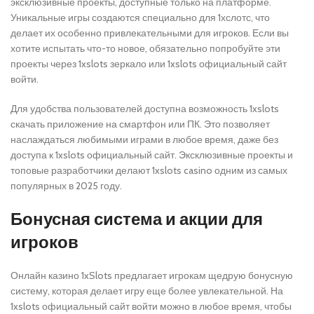
эксклюзивные проекты, доступные только на платформе.
Уникальные игры создаются специально для 1хслотс, что
делает их особенно привлекательными для игроков. Если вы
хотите испытать что-то новое, обязательно попробуйте эти
проекты через 1xslots зеркало или 1xslots официальный сайт
войти.
Для удобства пользователей доступна возможность 1xslots
скачать приложение на смартфон или ПК. Это позволяет
наслаждаться любимыми играми в любое время, даже без
доступа к 1xslots официальный сайт. Эксклюзивные проекты и
топовые разработчики делают 1xslots casino одним из самых
популярных в 2025 году.
Бонусная система и акции для
игроков
Онлайн казино 1xSlots предлагает игрокам щедрую бонусную
систему, которая делает игру еще более увлекательной. На
1xslots официальный сайт войти можно в любое время, чтобы