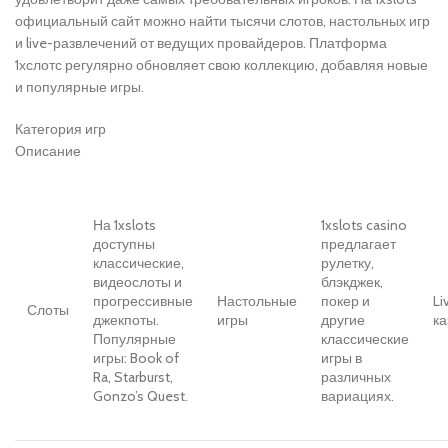
официальный сайт можно найти тысячи слотов, настольных игр
и live-развлечений от ведущих провайдеров. Платформа
1хслотс регулярно обновляет свою коллекцию, добавляя новые
и популярные игры.
Категория игр
Описание
На 1xslots
1xslots casino
доступны
предлагает
классические,
рулетку,
видеослоты и
блэкджек,
прогрессивные
Настольные
покер и
Li
Слоты
джекпоты.
игры
другие
ка
Популярные
классические
игры: Book of
игры в
Ra, Starburst,
различных
Gonzo’s Quest.
вариациях.