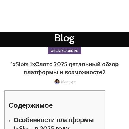
Blog
UNCATEGORIZED
1xSlots 1хСлотс 2025 детальный обзор
платформы и возможностей
Manager
Содержимое
Особенности платформы
1xSlots в 2025 году