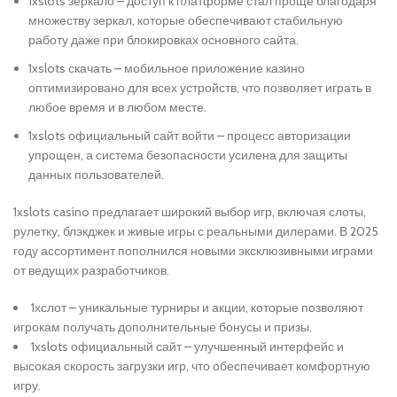
1xslots зеркало – доступ к платформе стал проще благодаря
множеству зеркал, которые обеспечивают стабильную
работу даже при блокировках основного сайта.
1xslots скачать – мобильное приложение казино
оптимизировано для всех устройств, что позволяет играть в
любое время и в любом месте.
1xslots официальный сайт войти – процесс авторизации
упрощен, а система безопасности усилена для защиты
данных пользователей.
1xslots casino предлагает широкий выбор игр, включая слоты,
рулетку, блэкджек и живые игры с реальными дилерами. В 2025
году ассортимент пополнился новыми эксклюзивными играми
от ведущих разработчиков.
1хслот – уникальные турниры и акции, которые позволяют
игрокам получать дополнительные бонусы и призы.
1xslots официальный сайт – улучшенный интерфейс и
высокая скорость загрузки игр, что обеспечивает комфортную
игру.