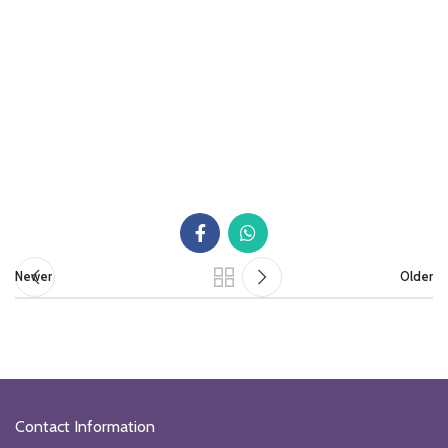
Newer
Older
Contact Information