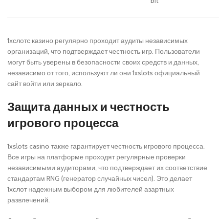
bit
1хслотс казино регулярно проходит аудиты независимых
организаций, что подтверждает честность игр. Пользователи
могут быть уверены в безопасности своих средств и данных,
независимо от того, используют ли они 1xslots официальный
сайт войти или зеркало.
Защита данных и честность
игрового процесса
1xslots casino также гарантирует честность игрового процесса.
Все игры на платформе проходят регулярные проверки
независимыми аудиторами, что подтверждает их соответствие
стандартам RNG (генератор случайных чисел). Это делает
1хслот надежным выбором для любителей азартных
развлечений.