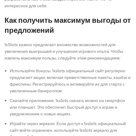
интересное для себя.
Как получить максимум выгоды от
предложений
1xSlots казино предлагает множество возможностей для
увеличения выигрышей и улучшения игрового опыта. Чтобы
извлечь максимум пользы, следуйте этим рекомендациям:
Используйте бонусы: 1xslots официальный сайт регулярно
предлагает акции, включая приветственные пакеты, кэшбэк и
фриспины. Регистрируйтесь и активируйте их для старта с
увеличенным банкроллом.
Скачайте приложение: 1xslots скачать можно на смартфон
или планшет. Это обеспечит быстрый доступ к играм и
уведомлениям о новых акциях.
Играйте через зеркало: Если доступ к 1xslots официальный
сайт войти ограничен, используйте 1xslots зеркало для