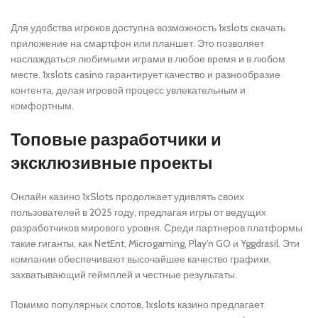
Для удобства игроков доступна возможность 1xslots скачать
приложение на смартфон или планшет. Это позволяет
наслаждаться любимыми играми в любое время и в любом
месте. 1xslots casino гарантирует качество и разнообразие
контента, делая игровой процесс увлекательным и
комфортным.
Топовые разработчики и
эксклюзивные проекты
Онлайн казино 1xSlots продолжает удивлять своих
пользователей в 2025 году, предлагая игры от ведущих
разработчиков мирового уровня. Среди партнеров платформы
такие гиганты, как NetEnt, Microgaming, Play’n GO и Yggdrasil. Эти
компании обеспечивают высочайшее качество графики,
захватывающий геймплей и честные результаты.
Помимо популярных слотов, 1xslots казино предлагает