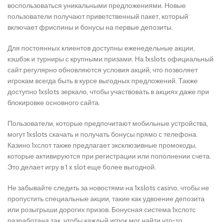
воспользоваться уникальными предложениями. Новые
пользователи получают приветственный пакет, который
включает фриспины и бонусы на первые депозиты.
Для постоянных клиентов доступны еженедельные акции,
кэшбэк и турниры с крупными призами. На 1xslots официальный
сайт регулярно обновляются условия акций, что позволяет
игрокам всегда быть в курсе выгодных предложений. Также
доступно 1xslots зеркало, чтобы участвовать в акциях даже при
блокировке основного сайта.
Пользователи, которые предпочитают мобильные устройства,
могут 1xslots скачать и получать бонусы прямо с телефона.
Казино 1хслот также предлагает эксклюзивные промокоды,
которые активируются при регистрации или пополнении счета.
Это делает игру в 1 x slot еще более выгодной.
Не забывайте следить за новостями на 1xslots casino, чтобы не
пропустить специальные акции, такие как удвоение депозита
или розыгрыши дорогих призов. Бонусная система 1хслотс
разработана так, чтобы каждый игрок мог найти что-то