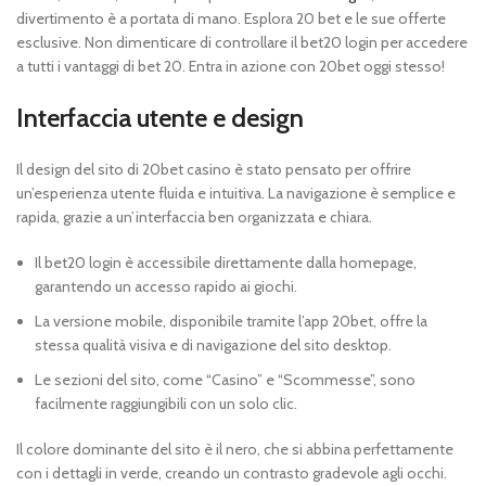
divertimento è a portata di mano. Esplora 20 bet e le sue offerte
esclusive. Non dimenticare di controllare il bet20 login per accedere
a tutti i vantaggi di bet 20. Entra in azione con 20bet oggi stesso!
Interfaccia utente e design
Il design del sito di 20bet casino è stato pensato per offrire
un’esperienza utente fluida e intuitiva. La navigazione è semplice e
rapida, grazie a un’interfaccia ben organizzata e chiara.
Il bet20 login è accessibile direttamente dalla homepage,
garantendo un accesso rapido ai giochi.
La versione mobile, disponibile tramite l’app 20bet, offre la
stessa qualità visiva e di navigazione del sito desktop.
Le sezioni del sito, come “Casino” e “Scommesse”, sono
facilmente raggiungibili con un solo clic.
Il colore dominante del sito è il nero, che si abbina perfettamente
con i dettagli in verde, creando un contrasto gradevole agli occhi.