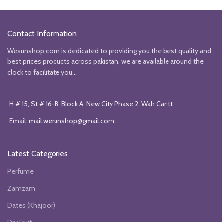
Contact Information
Wesunshop.com is dedicated to providing you the best quality and
best prices products across pakistan, we are available around the
clock to facilitate you...
H # 15, St # 16-B, Block A, New City Phase 2, Wah Cantt
Email:
mail.werunshop@gmail.com
Latest Categories
Perfume
Zamzam
Dates (Khajoor)