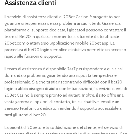
Assistenza clienti
Il servizio di assistenza clienti di 20Bet Casino è progettato per
garantire un’esperienza senza problemi ai suoi utenti. Grazie alla
piattaforma di supporto dedicata, i giocatori possono contattare il
team di Bet20 in qualsiasi momento, sia tramite il sito ufficiale
20bet.com o attraverso l’applicazione mobile 20bet app. La
procedura di bet20 login semplice e intuitiva permette un accesso
rapido alle funzioni di supporto.
Il team di assistenza è disponibile 24/7 per rispondere a qualsiasi
domanda o problema, garantendo una risposta tempestiva e
professionale. Sia che tu stia riscontrando difficoltà con il bet20
login o abbia bisogno di aiuto con le transazioni, il servizio clienti di
20Bet Casino è sempre pronto ad aiutarti. Inoltre, il sito offre una
vasta gamma di opzioni di contatto, tra cui chat live, email e un
servizio telefonico dedicato, rendendo il supporto accessibile a
tutti gli utenti di bet 20.
La priorità di 20beto è la soddisfazione del cliente, e il servizio di