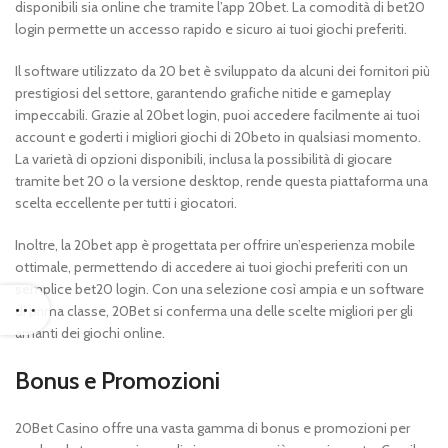
disponibili sia online che tramite l’app 20bet. La comodità di bet20
login permette un accesso rapido e sicuro ai tuoi giochi preferiti.
Il software utilizzato da 20 bet è sviluppato da alcuni dei fornitori più
prestigiosi del settore, garantendo grafiche nitide e gameplay
impeccabili. Grazie al 20bet login, puoi accedere facilmente ai tuoi
account e goderti i migliori giochi di 20beto in qualsiasi momento.
La varietà di opzioni disponibili, inclusa la possibilità di giocare
tramite bet 20 o la versione desktop, rende questa piattaforma una
scelta eccellente per tutti i giocatori.
Inoltre, la 20bet app è progettata per offrire un’esperienza mobile
ottimale, permettendo di accedere ai tuoi giochi preferiti con un
semplice bet20 login. Con una selezione così ampia e un software
di prima classe, 20Bet si conferma una delle scelte migliori per gli
amanti dei giochi online.
Bonus e Promozioni
20Bet Casino offre una vasta gamma di bonus e promozioni per