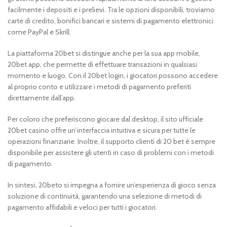
facilmente i depositi e i prelievi. Tra le opzioni disponibili, troviamo
carte di credito, bonifici bancari e sistemi di pagamento elettronici
come PayPal e Skrill.
La piattaforma 20bet si distingue anche per la sua app mobile,
20bet app, che permette di effettuare transazioni in qualsiasi
momento e luogo. Con il 20bet login, i giocatori possono accedere
al proprio conto e utilizzare i metodi di pagamento preferiti
direttamente dall’app.
Per coloro che preferiscono giocare dal desktop, il sito ufficiale
20bet casino offre un’interfaccia intuitiva e sicura per tutte le
operazioni finanziarie. Inoltre, il supporto clienti di 20 bet è sempre
disponibile per assistere gli utenti in caso di problemi con i metodi
di pagamento.
In sintesi, 20beto si impegna a fornire un’esperienza di gioco senza
soluzione di continuità, garantendo una selezione di metodi di
pagamento affidabili e veloci per tutti i giocatori.