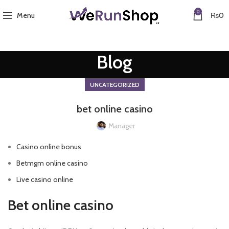
0
Menu
₨
0
Blog
UNCATEGORIZED
bet online casino
Manager
Casino online bonus
Betmgm online casino
Live casino online
Bet online casino