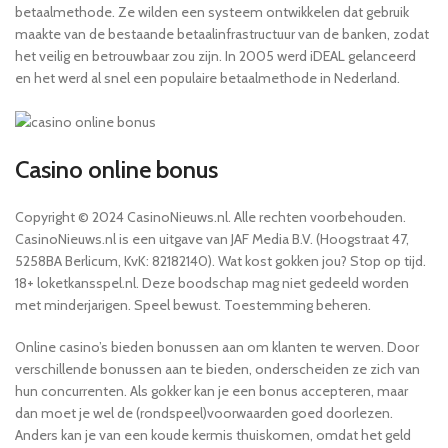
betaalmethode. Ze wilden een systeem ontwikkelen dat gebruik
maakte van de bestaande betaalinfrastructuur van de banken, zodat
het veilig en betrouwbaar zou zijn. In 2005 werd iDEAL gelanceerd
en het werd al snel een populaire betaalmethode in Nederland.
Casino online bonus
Copyright © 2024 CasinoNieuws.nl. Alle rechten voorbehouden.
CasinoNieuws.nl is een uitgave van JAF Media B.V. (Hoogstraat 47,
5258BA Berlicum, KvK: 82182140). Wat kost gokken jou? Stop op tijd.
18+ loketkansspel.nl. Deze boodschap mag niet gedeeld worden
met minderjarigen. Speel bewust. Toestemming beheren.
Online casino’s bieden bonussen aan om klanten te werven. Door
verschillende bonussen aan te bieden, onderscheiden ze zich van
hun concurrenten. Als gokker kan je een bonus accepteren, maar
dan moet je wel de (rondspeel)voorwaarden goed doorlezen.
Anders kan je van een koude kermis thuiskomen, omdat het geld