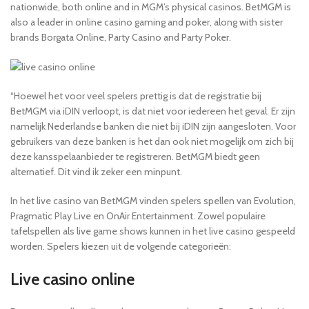
nationwide, both online and in MGM’s physical casinos. BetMGM is
also a leader in online casino gaming and poker, along with sister
brands Borgata Online, Party Casino and Party Poker.
“Hoewel het voor veel spelers prettig is dat de registratie bij
BetMGM via iDIN verloopt, is dat niet voor iedereen het geval. Er zijn
namelijk Nederlandse banken die niet bij iDIN zijn aangesloten. Voor
gebruikers van deze banken is het dan ook niet mogelijk om zich bij
deze kansspelaanbieder te registreren. BetMGM biedt geen
alternatief. Dit vind ik zeker een minpunt.
In het live casino van BetMGM vinden spelers spellen van Evolution,
Pragmatic Play Live en OnAir Entertainment. Zowel populaire
tafelspellen als live game shows kunnen in het live casino gespeeld
worden. Spelers kiezen uit de volgende categorieën:
Live casino online