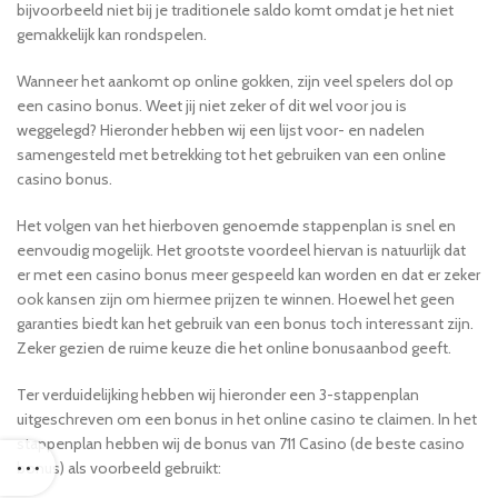
bijvoorbeeld niet bij je traditionele saldo komt omdat je het niet
gemakkelijk kan rondspelen.
Wanneer het aankomt op online gokken, zijn veel spelers dol op
een casino bonus. Weet jij niet zeker of dit wel voor jou is
weggelegd? Hieronder hebben wij een lijst voor- en nadelen
samengesteld met betrekking tot het gebruiken van een online
casino bonus.
Het volgen van het hierboven genoemde stappenplan is snel en
eenvoudig mogelijk. Het grootste voordeel hiervan is natuurlijk dat
er met een casino bonus meer gespeeld kan worden en dat er zeker
ook kansen zijn om hiermee prijzen te winnen. Hoewel het geen
garanties biedt kan het gebruik van een bonus toch interessant zijn.
Zeker gezien de ruime keuze die het online bonusaanbod geeft.
Ter verduidelijking hebben wij hieronder een 3-stappenplan
uitgeschreven om een bonus in het online casino te claimen. In het
stappenplan hebben wij de bonus van 711 Casino (de beste casino
bonus) als voorbeeld gebruikt: