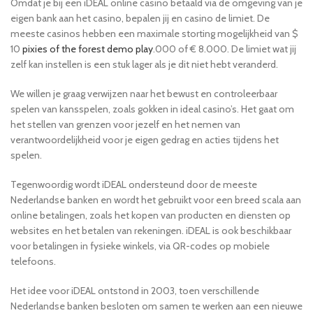
Omdat je bij een iDEAL online casino betaald via de omgeving van je
eigen bank aan het casino, bepalen jij en casino de limiet. De
meeste casinos hebben een maximale storting mogelijkheid van $
10
pixies of the forest demo play
.000 of € 8.000. De limiet wat jij
zelf kan instellen is een stuk lager als je dit niet hebt veranderd.
We willen je graag verwijzen naar het bewust en controleerbaar
spelen van kansspelen, zoals gokken in ideal casino’s. Het gaat om
het stellen van grenzen voor jezelf en het nemen van
verantwoordelijkheid voor je eigen gedrag en acties tijdens het
spelen.
Tegenwoordig wordt iDEAL ondersteund door de meeste
Nederlandse banken en wordt het gebruikt voor een breed scala aan
online betalingen, zoals het kopen van producten en diensten op
websites en het betalen van rekeningen. iDEAL is ook beschikbaar
voor betalingen in fysieke winkels, via QR-codes op mobiele
telefoons.
Het idee voor iDEAL ontstond in 2003, toen verschillende
Nederlandse banken besloten om samen te werken aan een nieuwe