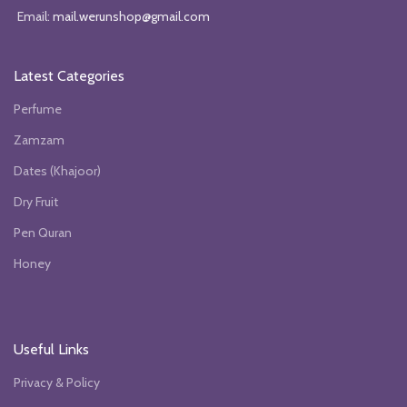
Email:
mail.werunshop@gmail.com
Latest Categories
Perfume
Zamzam
Dates (Khajoor)
Dry Fruit
Pen Quran
Honey
Useful Links
Privacy & Policy