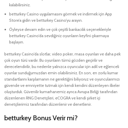
kalabilirsiniz.
betturkey Casino uygulamasını görmek ve indirmek için App
Store’a gidin ve betturkey Casino’yu arayın.
Öyleyse devam edin ve çok çeşitli bankacılık seçenekleriyle
betturkey Casino’da sevdiğiniz oyunların keyfini çıkarmaya
başlayın.
betturkey Casino’da slotlar, video poker, masa oyunları ve daha pek
çok oyun türü vardır. Bu oyunların tümü gözden geçirilir ve
derecelendirilir, bu nedenle yalnızca oyuncular için adil ve eğlenceli
oyunlar sunduğumuzdan emin olabilirsiniz. En son, en zorlu kumar
standartlarını karşılamanın ne gerektiğini biliyoruz ve oyuncularımızı
güvende ve emniyette tutmak için kendi kendini düzenleyen ilkeler
oluşturduk. Güvenilir kumarhanemiz ayrıca Avrupa Birliği tarafından
düzenlenen RNG Denetçileri, eCOGRA ve kendi şirket içi
denetçilerimiz tarafından düzenlenir ve denetlenir.
betturkey Bonus Verir mi?