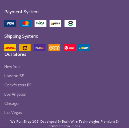
Payment System:
Shipping System:
Our Stores
New York
London SF
Cockfosters BP
Los Angeles
Chicago
Las Vegas
We Run Shop
2021 Developed By
Brain Wire Technologies
. Premium E-
commerce Solutions.