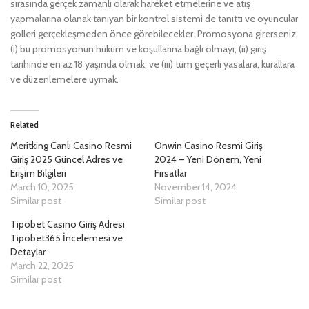
sırasında gerçek zamanlı olarak hareket etmelerine ve atış
yapmalarına olanak tanıyan bir kontrol sistemi de tanıttı ve oyuncular
golleri gerçekleşmeden önce görebilecekler. Promosyona girerseniz,
(i) bu promosyonun hüküm ve koşullarına bağlı olmayı; (ii) giriş
tarihinde en az 18 yaşında olmak; ve (iii) tüm geçerli yasalara, kurallara
ve düzenlemelere uymak.
Related
Meritking Canlı Casino Resmi
Onwin Casino Resmi Giriş
Giriş 2025 Güncel Adres ve
2024 – Yeni Dönem, Yeni
Erişim Bilgileri
Fırsatlar
March 10, 2025
November 14, 2024
Similar post
Similar post
Tipobet Casino Giriş Adresi
Tipobet365 İncelemesi ve
Detaylar
March 22, 2025
Similar post