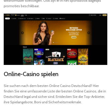
wedformulier toevoegen. Ook zijn er in het sportsbook dagelijks
promoties beschikbaar.
Online-Casino spielen
Sie suchen nach dem besten Online Casino Deutschland? Hier
finden Sie eine umfassende Liste der besten Online Casinos, die in
Deutschland legal und sicher sind. Entdecken Sie die Top-Anbieter,
ihre Spielangebote, Boni und Sicherheitsmerkmale.