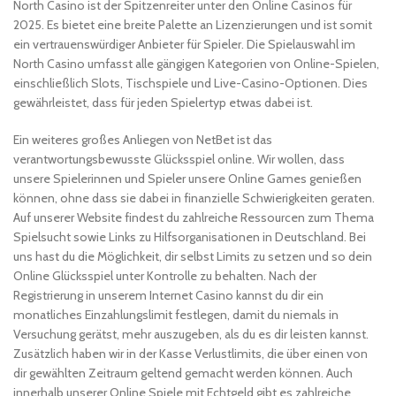
North Casino ist der Spitzenreiter unter den Online Casinos für
2025. Es bietet eine breite Palette an Lizenzierungen und ist somit
ein vertrauenswürdiger Anbieter für Spieler. Die Spielauswahl im
North Casino umfasst alle gängigen Kategorien von Online-Spielen,
einschließlich Slots, Tischspiele und Live-Casino-Optionen. Dies
gewährleistet, dass für jeden Spielertyp etwas dabei ist.
Ein weiteres großes Anliegen von NetBet ist das
verantwortungsbewusste Glücksspiel online. Wir wollen, dass
unsere Spielerinnen und Spieler unsere Online Games genießen
können, ohne dass sie dabei in finanzielle Schwierigkeiten geraten.
Auf unserer Website findest du zahlreiche Ressourcen zum Thema
Spielsucht sowie Links zu Hilfsorganisationen in Deutschland. Bei
uns hast du die Möglichkeit, dir selbst Limits zu setzen und so dein
Online Glücksspiel unter Kontrolle zu behalten. Nach der
Registrierung in unserem Internet Casino kannst du dir ein
monatliches Einzahlungslimit festlegen, damit du niemals in
Versuchung gerätst, mehr auszugeben, als du es dir leisten kannst.
Zusätzlich haben wir in der Kasse Verlustlimits, die über einen von
dir gewählten Zeitraum geltend gemacht werden können. Auch
innerhalb unserer Online Spiele mit Echtgeld gibt es zahlreiche