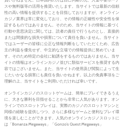
負いかねません。日本国内の方は自己判断の元、入金不要ボーナ
スや無料版等の活用を推奨いたします。当サイトでは最新の信頼
性の高い情報を提供することを目指しておりますが、オンライン
カジノ業界は常に変化しており、その情報の正確性や安全性を保
証するものではありません。そのため、当サイトの情報に基づく
行動や意思決定に関しては、読者の責任で行うものとし、直接的
または間接的な損失や損害について責任を負いません。当サイト
ではユーザーの皆様に公正な情報判断をしていただくため、広告
主の利益を優先せず、中立的な立場での情報提供に努めていま
す。そのため特定の会社に勧誘をするものではありません。当サ
イトの情報はオンラインカジノ並びに類似サービスを推奨する内
容ではございません。また、当サイトの使用及び閲覧によって生
じたいかなる損害にも責任を負いかねます。以上の免責事項をご
理解の上、当サイトをご利用いただければ幸いです。
オンラインカジノのスロットゲームは、簡単にプレイできるうえ
に、大きな勝利を目指せることから非常に人気があります。オン
ラインでのスロットプレイは、実際のカジノのスロットマシンと
同様の経験を提供しつつ、さらに多様なゲームと便利なプレイ環
境を楽しむことができます。人気のオンラインカジノスロットに
は「Bonanza Megaways」「Gonzo’s Quest Megaways」