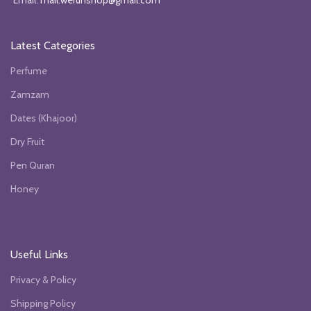
Latest Categories
Perfume
Zamzam
Dates (Khajoor)
Dry Fruit
Pen Quran
Honey
Useful Links
Privacy & Policy
Shipping Policy