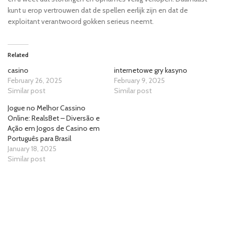
kunt u erop vertrouwen dat de spellen eerlijk zijn en dat de
exploitant verantwoord gokken serieus neemt.
Related
casino
internetowe gry kasyno
February 26, 2025
February 9, 2025
Similar post
Similar post
Jogue no Melhor Cassino
Online: RealsBet – Diversão e
Ação em Jogos de Casino em
Português para Brasil
January 18, 2025
Similar post