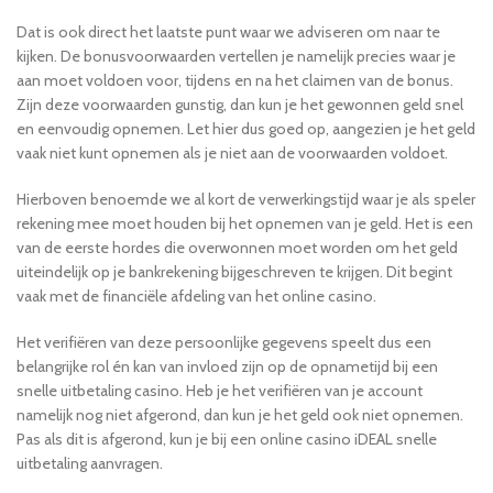
Dat is ook direct het laatste punt waar we adviseren om naar te
kijken. De bonusvoorwaarden vertellen je namelijk precies waar je
aan moet voldoen voor, tijdens en na het claimen van de bonus.
Zijn deze voorwaarden gunstig, dan kun je het gewonnen geld snel
en eenvoudig opnemen. Let hier dus goed op, aangezien je het geld
vaak niet kunt opnemen als je niet aan de voorwaarden voldoet.
Hierboven benoemde we al kort de verwerkingstijd waar je als speler
rekening mee moet houden bij het opnemen van je geld. Het is een
van de eerste hordes die overwonnen moet worden om het geld
uiteindelijk op je bankrekening bijgeschreven te krijgen. Dit begint
vaak met de financiële afdeling van het online casino.
Het verifiëren van deze persoonlijke gegevens speelt dus een
belangrijke rol én kan van invloed zijn op de opnametijd bij een
snelle uitbetaling casino. Heb je het verifiëren van je account
namelijk nog niet afgerond, dan kun je het geld ook niet opnemen.
Pas als dit is afgerond, kun je bij een online casino iDEAL snelle
uitbetaling aanvragen.