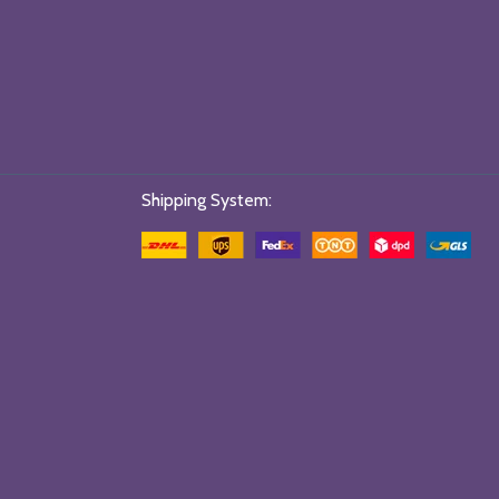
Shipping System: