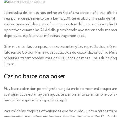
La industria de los casinos online en España ha crecido año tras año ha
vela por el cumplimiento de la Ley 13/2011. Su evolución ha sido de ta
aplicaciones móviles, para ofrecer una cartera de juegos más amplia. 
operativos durante las 24 del día, permitiendo apostar en todo moment
deportivas, el póker y las máquinas tragamonedas.
Si le encantan las compras, los restaurantes y los espectáculos, alóje
Kitchen de Gordon Ramsay, espectáculos de celebridades como Mariah
máquinas tragamonedas, más de 180 juegos de mesa, una sala de póquer
juegos.
Casino barcelona poker
Muy buena atencion por mi gestora ngela en todo momento super amab
cual quier duda estan ay para ayudarte al momento asi mismo le doi 5 e
navidad en especial a mi gestora angela
Para mí de las mejores experiencias que he vivido , junto a mi gestor
encantador , trato súper profesional, familiar , amistoso . De 10 . Gracia