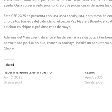
ayuda. Ojalá volver a verlo pronto. Creo que pocas casas de apuestas c
Este CEP 2025 se presenta con una línea continuista, pero también c
uno de los torneos del calendario: el Luxon Pay Mystery Bounty, el cual
celebrar en chipre el próximo mes de mayo.
Además del Main Event, durante el fin de semana se disputará tambié
patrocinado por Luxon que, entre sus bountys, incluirá un paquete val
Chipre.
Related
hacer una apuesta en un casino
casino
April 2, 2025
April 1, 2025
Similar post
Similar post