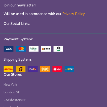
Join our newsletter!
Will be used in accordance with our
Privacy Policy
Our Social Links:
Payment System:
Shipping System:
Our Stores
New York
London SF
Cockfosters BP