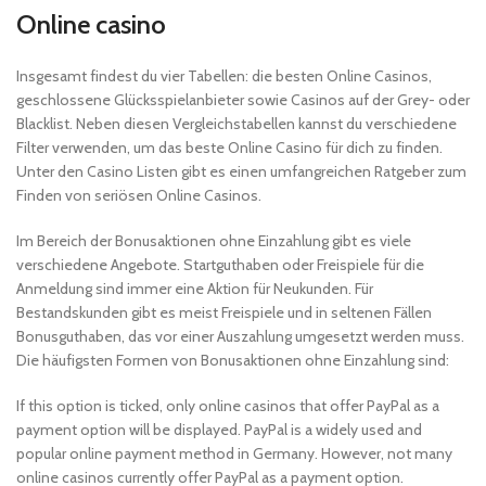
Online casino
Insgesamt findest du vier Tabellen: die besten Online Casinos,
geschlossene Glücksspielanbieter sowie Casinos auf der Grey- oder
Blacklist. Neben diesen Vergleichstabellen kannst du verschiedene
Filter verwenden, um das beste Online Casino für dich zu finden.
Unter den Casino Listen gibt es einen umfangreichen Ratgeber zum
Finden von seriösen Online Casinos.
Im Bereich der Bonusaktionen ohne Einzahlung gibt es viele
verschiedene Angebote. Startguthaben oder Freispiele für die
Anmeldung sind immer eine Aktion für Neukunden. Für
Bestandskunden gibt es meist Freispiele und in seltenen Fällen
Bonusguthaben, das vor einer Auszahlung umgesetzt werden muss.
Die häufigsten Formen von Bonusaktionen ohne Einzahlung sind:
If this option is ticked, only online casinos that offer PayPal as a
payment option will be displayed. PayPal is a widely used and
popular online payment method in Germany. However, not many
online casinos currently offer PayPal as a payment option.