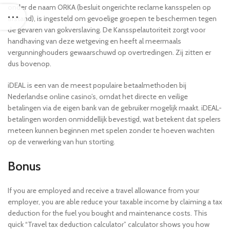
onder de naam ORKA (besluit ongerichte reclame kansspelen op
afstand), is ingesteld om gevoelige groepen te beschermen tegen
de gevaren van gokverslaving. De Kansspelautoriteit zorgt voor
handhaving van deze wetgeving en heeft al meermaals
vergunninghouders gewaarschuwd op overtredingen. Zij zitten er
dus bovenop.
iDEAL is een van de meest populaire betaalmethoden bij
Nederlandse online casino’s, omdat het directe en veilige
betalingen via de eigen bank van de gebruiker mogelijk maakt. iDEAL-
betalingen worden onmiddellijk bevestigd, wat betekent dat spelers
meteen kunnen beginnen met spelen zonder te hoeven wachten
op de verwerking van hun storting.
Bonus
If you are employed and receive a travel allowance from your
employer, you are able reduce your taxable income by claiming a tax
deduction for the fuel you bought and maintenance costs. This
quick “Travel tax deduction calculator” calculator shows you how