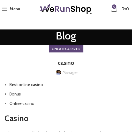
0
Menu
₨
0
Blog
UNCATEGORIZED
casino
Manager
Best online casino
Bonus
Online casino
Casino