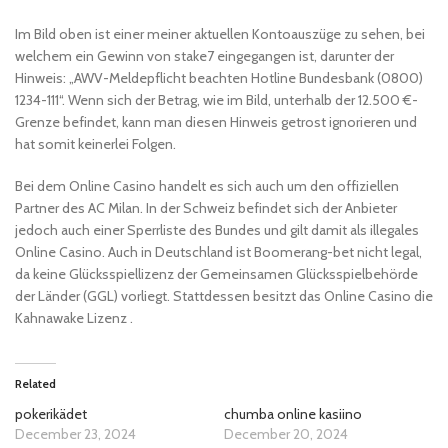
Im Bild oben ist einer meiner aktuellen Kontoauszüge zu sehen, bei
welchem ein Gewinn von stake7 eingegangen ist, darunter der
Hinweis: „AWV-Meldepflicht beachten Hotline Bundesbank (0800)
1234-111“. Wenn sich der Betrag, wie im Bild, unterhalb der 12.500 €-
Grenze befindet, kann man diesen Hinweis getrost ignorieren und
hat somit keinerlei Folgen.
Bei dem Online Casino handelt es sich auch um den offiziellen
Partner des AC Milan. In der Schweiz befindet sich der Anbieter
jedoch auch einer Sperrliste des Bundes und gilt damit als illegales
Online Casino. Auch in Deutschland ist Boomerang-bet nicht legal,
da keine Glücksspiellizenz der Gemeinsamen Glücksspielbehörde
der Länder (GGL) vorliegt. Stattdessen besitzt das Online Casino die
Kahnawake Lizenz .
Related
pokerikädet
chumba online kasiino
December 23, 2024
December 20, 2024