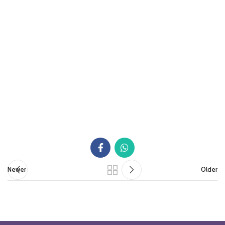
Newer
Older