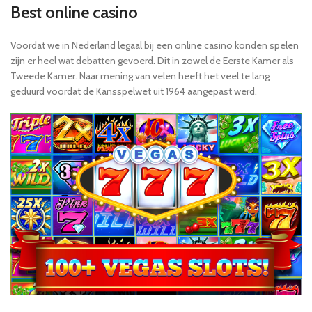
Best online casino
Voordat we in Nederland legaal bij een online casino konden spelen
zijn er heel wat debatten gevoerd. Dit in zowel de Eerste Kamer als
Tweede Kamer. Naar mening van velen heeft het veel te lang
geduurd voordat de Kansspelwet uit 1964 aangepast werd.