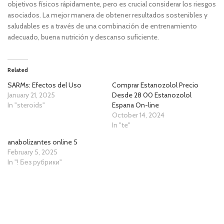
objetivos físicos rápidamente, pero es crucial considerar los riesgos
asociados. La mejor manera de obtener resultados sostenibles y
saludables es a través de una combinación de entrenamiento
adecuado, buena nutrición y descanso suficiente.
Related
SARMs: Efectos del Uso
Comprar Estanozolol Precio
January 21, 2025
Desde 28 00 Estanozolol
In "steroids"
Espana On-line
October 14, 2024
In "te"
ana­bo­lizan­tes onli­ne 5
February 5, 2025
In "! Без рубрики"