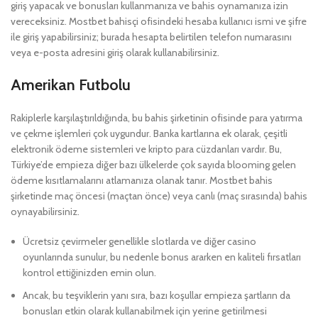
giriş yapacak ve bonusları kullanmanıza ve bahis oynamanıza izin
vereceksiniz. Mostbet bahisçi ofisindeki hesaba kullanıcı ismi ve şifre
ile giriş yapabilirsiniz; burada hesapta belirtilen telefon numarasını
veya e-posta adresini giriş olarak kullanabilirsiniz.
Amerikan Futbolu
Rakiplerle karşılaştırıldığında, bu bahis şirketinin ofisinde para yatırma
ve çekme işlemleri çok uygundur. Banka kartlarına ek olarak, çeşitli
elektronik ödeme sistemleri ve kripto para cüzdanları vardır. Bu,
Türkiye’de empieza diğer bazı ülkelerde çok sayıda blooming gelen
ödeme kısıtlamalarını atlamanıza olanak tanır. Mostbet bahis
şirketinde maç öncesi (maçtan önce) veya canlı (maç sırasında) bahis
oynayabilirsiniz.
Ücretsiz çevirmeler genellikle slotlarda ve diğer casino
oyunlarında sunulur, bu nedenle bonus ararken en kaliteli fırsatları
kontrol ettiğinizden emin olun.
Ancak, bu teşviklerin yanı sıra, bazı koşullar empieza şartların da
bonusları etkin olarak kullanabilmek için yerine getirilmesi