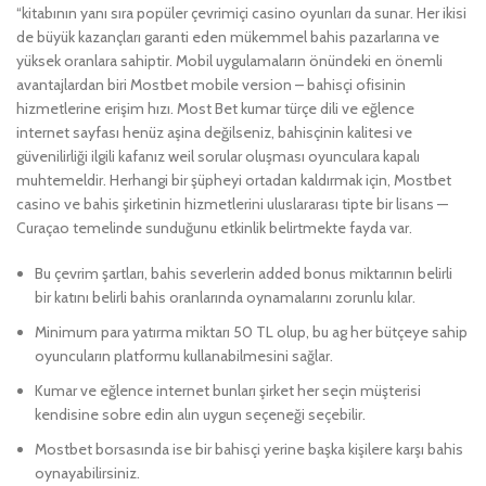
“kitabının yanı sıra popüler çevrimiçi casino oyunları da sunar. Her ikisi
de büyük kazançları garanti eden mükemmel bahis pazarlarına ve
yüksek oranlara sahiptir. Mobil uygulamaların önündeki en önemli
avantajlardan biri Mostbet mobile version – bahisçi ofisinin
hizmetlerine erişim hızı. Most Bet kumar türçe dili ve eğlence
internet sayfası henüz aşina değilseniz, bahisçinin kalitesi ve
güvenilirliği ilgili kafanız weil sorular oluşması oyunculara kapalı
muhtemeldir. Herhangi bir şüpheyi ortadan kaldırmak için, Mostbet
casino ve bahis şirketinin hizmetlerini uluslararası tipte bir lisans —
Curaçao temelinde sunduğunu etkinlik belirtmekte fayda var.
Bu çevrim şartları, bahis severlerin added bonus miktarının belirli
bir katını belirli bahis oranlarında oynamalarını zorunlu kılar.
Minimum para yatırma miktarı 50 TL olup, bu ag her bütçeye sahip
oyuncuların platformu kullanabilmesini sağlar.
Kumar ve eğlence internet bunları şirket her seçin müşterisi
kendisine sobre edin alın uygun seçeneği seçebilir.
Mostbet borsasında ise bir bahisçi yerine başka kişilere karşı bahis
oynayabilirsiniz.