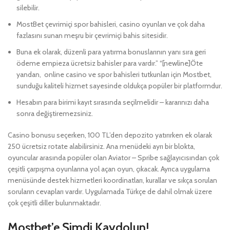
silebilir.
MostBet çevrimiçi spor bahisleri, casino oyunları ve çok daha
fazlasını sunan meşru bir çevrimiçi bahis sitesidir.
Buna ek olarak, düzenli para yatırma bonuslarının yanı sıra geri
ödeme empieza ücretsiz bahisler para vardır.” “[newline]Öte
yandan, online casino ve spor bahisleri tutkunları için Mostbet,
sunduğu kaliteli hizmet sayesinde oldukça popüler bir platformdur.
Hesabın para birimi kayıt sırasında seçilmelidir – kararınızı daha
sonra değiştiremezsiniz.
Casino bonusu seçerken, 100 TL’den depozito yatırırken ek olarak
250 ücretsiz rotate alabilirsiniz. Ana menüdeki ayrı bir blokta,
oyuncular arasında popüler olan Aviator – Spribe sağlayıcısından çok
çeşitli çarpışma oyunlarına yol açan oyun, çıkacak. Ayrıca uygulama
menüsünde destek hizmetleri koordinatları, kurallar ve sıkça sorulan
soruların cevapları vardır. Uygulamada Türkçe de dahil olmak üzere
çok çeşitli diller bulunmaktadır.
Mostbet’e Şimdi Kaydolun!