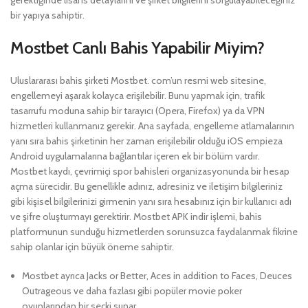
gerektiğinde lisans detaylarını ve şirket bilgilerini sorgulayabileceğiniz
bir yapıya sahiptir.
Mostbet Canlı Bahis Yapabilir Miyim?
Uluslararası bahis şirketi Mostbet. com’un resmi web sitesine,
engellemeyi aşarak kolayca erişilebilir. Bunu yapmak için, trafik
tasarrufu moduna sahip bir tarayıcı (Opera, Firefox) ya da VPN
hizmetleri kullanmanız gerekir. Ana sayfada, engelleme atlamalarının
yanı sıra bahis şirketinin her zaman erişilebilir olduğu iOS empieza
Android uygulamalarına bağlantılar içeren ek bir bölüm vardır.
Mostbet kaydı, çevrimiçi spor bahisleri organizasyonunda bir hesap
açma sürecidir. Bu genellikle adınız, adresiniz ve iletişim bilgileriniz
gibi kişisel bilgilerinizi girmenin yanı sıra hesabınız için bir kullanıcı adı
ve şifre oluşturmayı gerektirir. Mostbet APK indir işlemi, bahis
platformunun sunduğu hizmetlerden sorunsuzca faydalanmak fikrine
sahip olanlar için büyük öneme sahiptir.
Mostbet ayrıca Jacks or Better, Aces in addition to Faces, Deuces
Outrageous ve daha fazlası gibi popüler movie poker
oyunlarından bir seçki sunar.