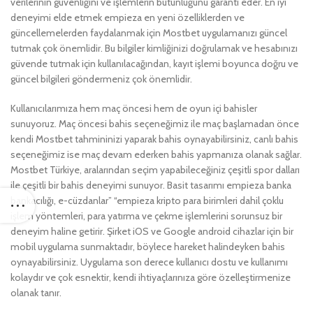
verilerinin güvenliğini ve işlemlerin bütünlüğünü garanti eder. En iyi
deneyimi elde etmek empieza en yeni özelliklerden ve
güncellemelerden faydalanmak için Mostbet uygulamanızı güncel
tutmak çok önemlidir. Bu bilgiler kimliğinizi doğrulamak ve hesabınızı
güvende tutmak için kullanılacağından, kayıt işlemi boyunca doğru ve
güncel bilgileri göndermeniz çok önemlidir.
Kullanıcılarımıza hem maç öncesi hem de oyun içi bahisler
sunuyoruz. Maç öncesi bahis seçeneğimiz ile maç başlamadan önce
kendi Mostbet tahmininizi yaparak bahis oynayabilirsiniz, canlı bahis
seçeneğimiz ise maç devam ederken bahis yapmanıza olanak sağlar.
Mostbet Türkiye, aralarından seçim yapabileceğiniz çeşitli spor dalları
ile çeşitli bir bahis deneyimi sunuyor. Basit tasarımı empieza banka
bankacılığı, e-cüzdanlar” “empieza kripto para birimleri dahil çoklu
işlem yöntemleri, para yatırma ve çekme işlemlerini sorunsuz bir
deneyim haline getirir. Şirket iOS ve Google android cihazlar için bir
mobil uygulama sunmaktadır, böylece hareket halindeyken bahis
oynayabilirsiniz. Uygulama son derece kullanıcı dostu ve kullanımı
kolaydır ve çok esnektir, kendi ihtiyaçlarınıza göre özelleştirmenize
olanak tanır.