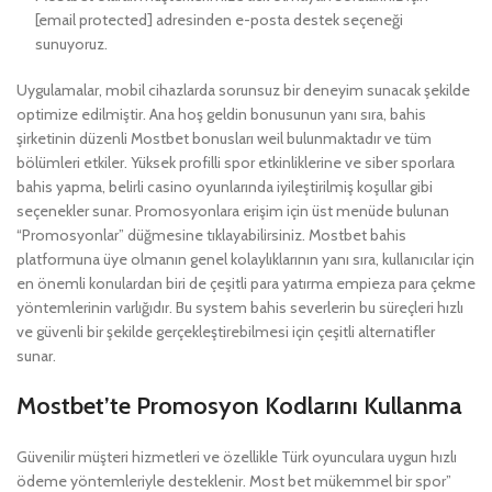
[email protected] adresinden e-posta destek seçeneği
sunuyoruz.
Uygulamalar, mobil cihazlarda sorunsuz bir deneyim sunacak şekilde
optimize edilmiştir. Ana hoş geldin bonusunun yanı sıra, bahis
şirketinin düzenli Mostbet bonusları weil bulunmaktadır ve tüm
bölümleri etkiler. Yüksek profilli spor etkinliklerine ve siber sporlara
bahis yapma, belirli casino oyunlarında iyileştirilmiş koşullar gibi
seçenekler sunar. Promosyonlara erişim için üst menüde bulunan
“Promosyonlar” düğmesine tıklayabilirsiniz. Mostbet bahis
platformuna üye olmanın genel kolaylıklarının yanı sıra, kullanıcılar için
en önemli konulardan biri de çeşitli para yatırma empieza para çekme
yöntemlerinin varlığıdır. Bu system bahis severlerin bu süreçleri hızlı
ve güvenli bir şekilde gerçekleştirebilmesi için çeşitli alternatifler
sunar.
Mostbet’te Promosyon Kodlarını Kullanma
Güvenilir müşteri hizmetleri ve özellikle Türk oyunculara uygun hızlı
ödeme yöntemleriyle desteklenir. Most bet mükemmel bir spor”