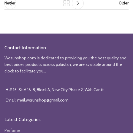
Newer
Older
Contact Information
Wesunshop.com is dedicated to providing you the best quality and
best prices products across pakistan, we are available around the
clock to facilitate you...
H # 15, St # 16-B, Block A, New City Phase 2, Wah Cantt
Email:
mail.werunshop@gmail.com
Latest Categories
Perfume