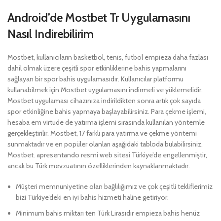
Android’de Mostbet Tr Uygulamasını
Nasıl Indirebilirim
Mostbet, kullanıcıların basketbol, tenis, futbol empieza daha fazlası
dahil olmak üzere çeşitli spor etkinliklerine bahis yapmalarını
sağlayan bir spor bahis uygulamasıdır. Kullanıcılar platformu
kullanabilmek için Mostbet uygulamasını indirmeli ve yüklemelidir.
Mostbet uygulaması cihazınıza indirildikten sonra artık çok sayıda
spor etkinliğine bahis yapmaya başlayabilirsiniz. Para çekme işlemi,
hesaba em virtude de yatırma işlemi sırasında kullanılan yöntemle
gerçekleştirilir. Mostbet, 17 farklı para yatırma ve çekme yöntemi
sunmaktadır ve en popüler olanları aşağıdaki tabloda bulabilirsiniz.
Mostbet. apresentando resmi web sitesi Türkiye’de engellenmiştir,
ancak bu Türk mevzuatının özelliklerinden kaynaklanmaktadır.
Müşteri memnuniyetine olan bağlılığımız ve çok çeşitli tekliflerimiz
bizi Türkiye’deki en iyi bahis hizmeti haline getiriyor.
Minimum bahis miktarı ten Türk Lirasıdır empieza bahis henüz