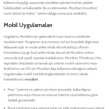
kullanım kolaylığı sayesinde istedikleri işlevleri hızlı bir şekilde
belirleyebilir ve kullanabilir. Bu incelemeden, Mostbet (mostbet.
com) dürüst bir bahis” “şirketi olduğu sonucuna varabiliriz.
Mobil Uygulamaları
Uygulama, Mostbet için geleneksel mavi-turuncu renklerde
tasarlanmıştır. Programın ana menüsü sol üst köşedeki düğmeye
tıklayarak açılır ve orada ankle rehab ebook bahisçi ofisinin
hizmetlerini (çizgi, live) ankle rehab ebook de Mostbet online
casino’da çok çeşitli oyunları bulabilirsiniz. Mostbet TR bahisçi ofisi,
taşınabilir cihazlarda oynamak için sitenin mobil sürümünü veya
Android os ve iOS için Mostbet App kullanma olanağına sahiptir.
Uygulamaları mobil sitedeki bağlantılardan ücretsiz olarak
indirebilirsiniz
mostbet
.
Para” “yatırma ve çekme için kesin prosedür, kullandığınız
platforma veya cihaza ve mevcut ödeme seçeneklerine göre
farklılık gösterebilir.
Buna minimum para yatırma tutarı ve aylık maksimum para çekme