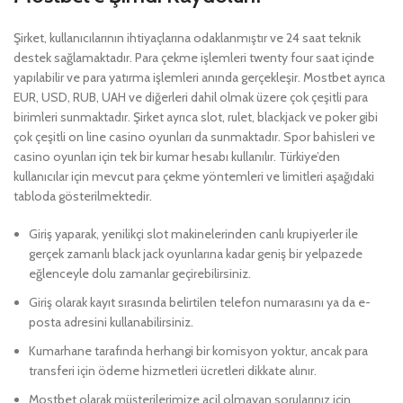
Şirket, kullanıcılarının ihtiyaçlarına odaklanmıştır ve 24 saat teknik
destek sağlamaktadır. Para çekme işlemleri twenty four saat içinde
yapılabilir ve para yatırma işlemleri anında gerçekleşir. Mostbet ayrıca
EUR, USD, RUB, UAH ve diğerleri dahil olmak üzere çok çeşitli para
birimleri sunmaktadır. Şirket ayrıca slot, rulet, blackjack ve poker gibi
çok çeşitli on line casino oyunları da sunmaktadır. Spor bahisleri ve
casino oyunları için tek bir kumar hesabı kullanılır. Türkiye’den
kullanıcılar için mevcut para çekme yöntemleri ve limitleri aşağıdaki
tabloda gösterilmektedir.
Giriş yaparak, yenilikçi slot makinelerinden canlı krupiyerler ile
gerçek zamanlı black jack oyunlarına kadar geniş bir yelpazede
eğlenceyle dolu zamanlar geçirebilirsiniz.
Giriş olarak kayıt sırasında belirtilen telefon numarasını ya da e-
posta adresini kullanabilirsiniz.
Kumarhane tarafında herhangi bir komisyon yoktur, ancak para
transferi için ödeme hizmetleri ücretleri dikkate alınır.
Mostbet olarak müşterilerimize acil olmayan sorularınız için