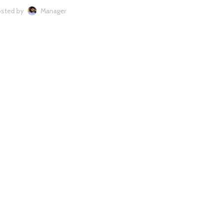
sted by
Manager