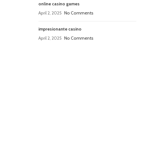
online casino games
April 2, 2025
No Comments
impresionante casino
April 2, 2025
No Comments