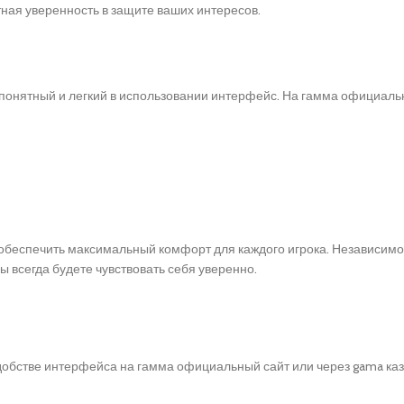
ютная уверенность в защите ваших интересов.
 понятный и легкий в использовании интерфейс. На гамма официаль
 обеспечить максимальный комфорт для каждого игрока. Независимо о
ы всегда будете чувствовать себя уверенно.
удобстве интерфейса на гамма официальный сайт или через gama каз