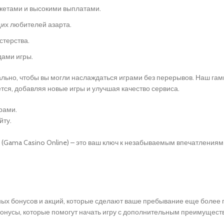
жетами и высокими выплатами.
щих любителей азарта.
стерства.
дами игры.
уально, чтобы вы могли наслаждаться играми без перерывов. Наш га
ся, добавляя новые игры и улучшая качество сервиса.
рами.
йту.
 (Gama Casino Online) – это ваш ключ к незабываемым впечатлениям
ых бонусов и акций, которые сделают ваше пребывание еще более 
онусы, которые помогут начать игру с дополнительным преимущест