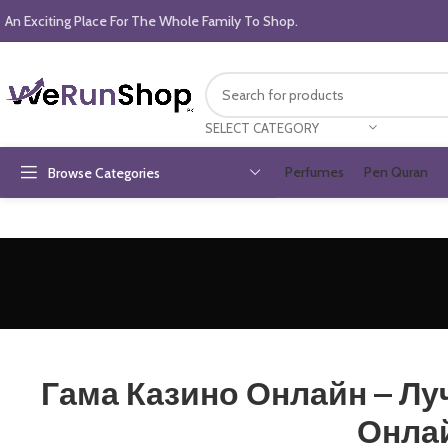
An Exciting Place For The Whole Family To Shop.
SELECT CATEGORY
Perfumes
Pen Quran
Browse Categories
Гама Казино Онлайн – Л
Онла