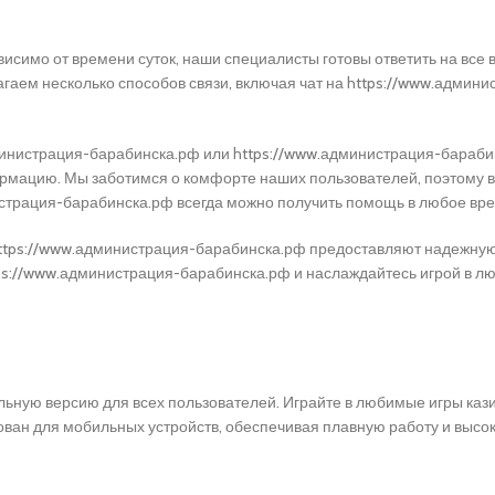
висимо от времени суток, наши специалисты готовы ответить на все
аем несколько способов связи, включая чат на https://www.админи
администрация-барабинска.рф или https://www.администрация-бараби
рмацию. Мы заботимся о комфорте наших пользователей, поэтому в
страция-барабинска.рф всегда можно получить помощь в любое вре
 https://www.администрация-барабинска.рф предоставляют надежную
ps://www.администрация-барабинска.рф и наслаждайтесь игрой в л
ьную версию для всех пользователей. Играйте в любимые игры каз
ван для мобильных устройств, обеспечивая плавную работу и высо