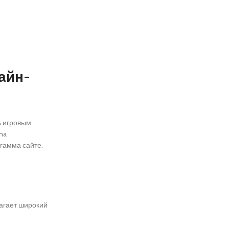
айн-
ь игровым
ma
 гамма сайте.
лагает широкий