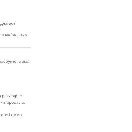
длагает
,
ля мобильных
опробуйте гамма
т регулярно
 интересным.
азино Гамма