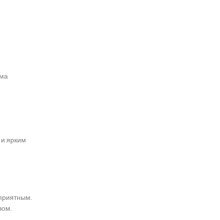
мма
 и ярким
приятным.
вом.