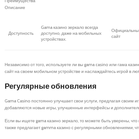
Преимущества
Описание
Gama казино зеркало всегда
Официальны
Доступность
доступно, даже на мобильных
сайт
устройствах.
Независимо от того, используете ли вы gama casino или гама каз
сайт на своем мобильном устройстве и наслаждайтесь игрой в лю
Регулярные обновления
Gama Casino постоянно улучшает свои услуги, предлагая своим 
добавляются новые игры, улучшенные интерфейсы и дополнител
Если вы ищете gama казино зеркало, то можете быть уверены, чт
также предлагает gamma казино с регулярными обновлениями, чт