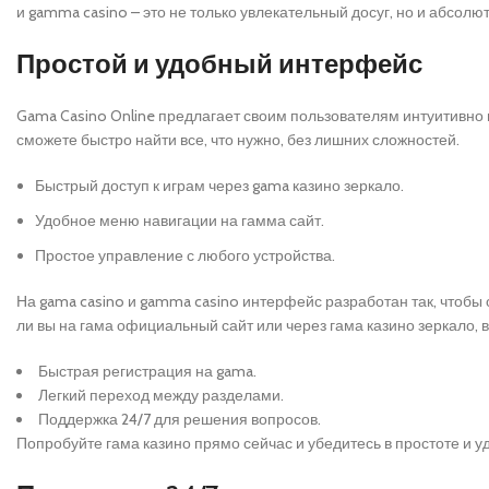
и gamma casino – это не только увлекательный досуг, но и абсол
Простой и удобный интерфейс
Gama Casino Online предлагает своим пользователям интуитивно
сможете быстро найти все, что нужно, без лишних сложностей.
Быстрый доступ к играм через gama казино зеркало.
Удобное меню навигации на гамма сайт.
Простое управление с любого устройства.
На gama casino и gamma casino интерфейс разработан так, чтобы
ли вы на гама официальный сайт или через гама казино зеркало, в
Быстрая регистрация на gama.
Легкий переход между разделами.
Поддержка 24/7 для решения вопросов.
Попробуйте гама казино прямо сейчас и убедитесь в простоте и 