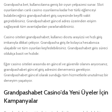
Grandpasha bet, kullanıcılarına geniş bir oyun yelpazesi sunar. Slot
oyunlarından canlı casino oyunlarına kadar her türlü eğlenceyi
bulabileceğiniz grandpashabet giriş sayesinde keyifli vakit
geçirebilirsiniz. Grandpashabet güncel adres üzerinden erişim
sağlayarak tüm avantajlardan yararlanabilirsiniz.
Casino siteleri grandpashabet, kullanıcı dostu arayüzü ve hızlı giriş
imkanıyla dikkat çekiyor. Grandpasha giriş ile kolayca hesabınıza
ulaşabilir ve tüm oyunları keşfedebilirsiniz. Grandpashabet giris süreci
oldukça basit ve hızlıdır.
Eğer casino siteleri arasında en güncel ve güvenilir olanını arıyorsanız,
grandpashabet güncel giriş adresini denemeniz gerekiyor.
Grandpashabet güncel olarak sunduğu tüm hizmetlerle unutulmaz bir
deneyim yaşatıyor.
Grandpashabet Casino’da Yeni Üyeler İçin
Kampanyalar