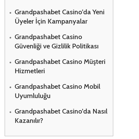
Grandpashabet Casino’da Yeni
Üyeler İçin Kampanyalar
Grandpashabet Casino
Güvenliği ve Gizlilik Politikası
Grandpashabet Casino Müşteri
Hizmetleri
Grandpashabet Casino Mobil
Uyumluluğu
Grandpashabet Casino’da Nasıl
Kazanılır?