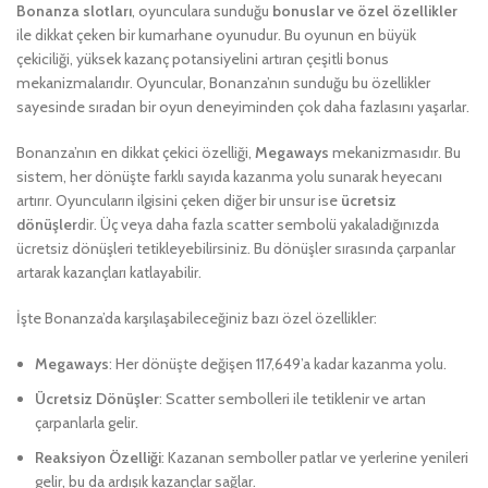
Bonanza slotları
, oyunculara sunduğu
bonuslar ve özel özellikler
ile dikkat çeken bir kumarhane oyunudur. Bu oyunun en büyük
çekiciliği, yüksek kazanç potansiyelini artıran çeşitli bonus
mekanizmalarıdır. Oyuncular, Bonanza’nın sunduğu bu özellikler
sayesinde sıradan bir oyun deneyiminden çok daha fazlasını yaşarlar.
Bonanza’nın en dikkat çekici özelliği,
Megaways
mekanizmasıdır. Bu
sistem, her dönüşte farklı sayıda kazanma yolu sunarak heyecanı
artırır. Oyuncuların ilgisini çeken diğer bir unsur ise
ücretsiz
dönüşler
dir. Üç veya daha fazla scatter sembolü yakaladığınızda
ücretsiz dönüşleri tetikleyebilirsiniz. Bu dönüşler sırasında çarpanlar
artarak kazançları katlayabilir.
İşte Bonanza’da karşılaşabileceğiniz bazı özel özellikler:
Megaways
: Her dönüşte değişen 117,649’a kadar kazanma yolu.
Ücretsiz Dönüşler
: Scatter sembolleri ile tetiklenir ve artan
çarpanlarla gelir.
Reaksiyon Özelliği
: Kazanan semboller patlar ve yerlerine yenileri
gelir, bu da ardışık kazançlar sağlar.