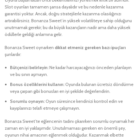
Oyuna başlamadan önce beklentilerinizi yönetmek kritik bir adımdır.
Slot oyunları tamamen şansa dayalıdır ve bu nedenle kazanma
garantisi yoktur. Ancak, doğru stratejilerle kazanma olasılığınızı
artırabilirsiniz. Bonanza Sweet’in yüksek volatiliteye sahip olduğunu
unutmamak gerekir; bu da büyük kazançların nadir ama daha yüksek
ödüllerle geldiği anlamına gelir.
Bonanza Sweet oynarken
dikkat etmeniz gereken bazı ipuçları
şunlardır:
Bütçenizi belirleyin:
Ne kadar harcayacağınızı önceden planlayın
ve bu sınırı aşmayın.
Bonus özelliklerini kullanın:
Oyunda bulunan ücretsiz döndürme
veya çarpan gibi bonusları en iyi şekilde değerlendirin.
Sorumlu oynayın:
Oyun süresince kendinizi kontrol edin ve
kayıplarınızı telafi etmeye çalışmayın.
Bonanza Sweet’te eğlencenin tadını çıkarırken sorumlu oynamak her
zaman en iyi yaklaşımdır. Unutulmaması gereken en önemli şey,
oyunun nihai amacının eğlenmek olduğudur. Kazanmak elbette