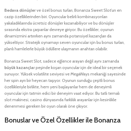
Bedava dönüşler
ve özel bonus turları, Bonanza Sweet Slot’un en
cazip özelliklerinden biri. Oyuncular belirli kombinasyonları
yakaladıklarında ücretsiz dönüşler kazanabiliyor ve bu dönüşler
sırasında ekstra çarpanlar devreye giriyor. Bu özellikler, oyunun
dinamizmini artırırken aynı zamanda potansiyel kazançları da
yükseltiyor. Stratejik oynamayı seven oyuncular için bu bonus turları,
planlı hamlelerle büyük ödüllere ulaşmanın anahtarı olabilir.
Bonanza Sweet Slot, sadece eğlence arayan değil aynı zamanda
büyük kazançlar
peşinde koşan oyuncular için de ideal bir seçenek
sunuyor. Yüksek volatilite seviyesi ve MegaWays mekaniği sayesinde
her spin ayrı bir heyecan taşıyor. Oyunun sunduğu çeşitli bonus
özellikleriyle birlikte, hem yeni başlayanlar hem de deneyimli
oyuncular için tatmin edici bir deneyim vaat ediyor. Bu tatlı temalı
slot makinesi, casino dünyasında farklılık arayanlar için kesinlikle
denenmesi gereken bir oyun olarak öne çıkıyor.
Bonuslar ve Özel Özellikler ile Bonanza