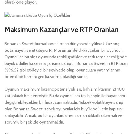
olarak öne çıkıyor.
Maksimum Kazançlar ve RTP Oranları
Bonanza Sweet, kumarhane slotları dünyasında
yüksek kazanç
potansiyeli
ve
etkileyici RTP oranları
ile dikkat çeken bir oyundur.
Oyuncular, bu slot oyununda renkli grafikler ve tatlı temalar eşliğinde
büyük ödüller kazanma şansına sahiptir. Bonanza Sweet’in RTP oranı
%96.52 gibi etkileyici bir seviyede olup, oyunculara yatırımlarının
önemli bir kısmını geri kazanma olasılığı sunar.
Oyunun maksimum kazanç potansiyeli ise, bahis miktarının
21,100
katı
olarak belirlenmiştir. Bu da oyunculara tek bir spin ile hayatlarını
değiştirebilecekleri bir fırsat sunmaktadır. Yüksek volatiliteye sahip
olan Bonanza Sweet, sabırlı oyuncular için büyük ödüllerin kapısını
aralayabilir. Ancak, bu tür oyunlarda her zaman dikkatli olunmalı ve
sorumlu bir şekilde oynanmalıdır.