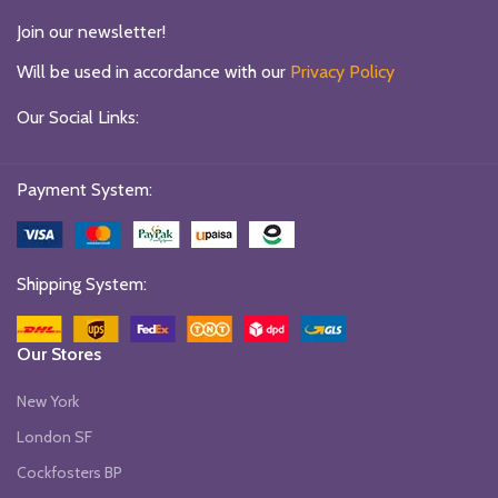
Join our newsletter!
Will be used in accordance with our
Privacy Policy
Our Social Links:
Payment System:
Shipping System:
Our Stores
New York
London SF
Cockfosters BP