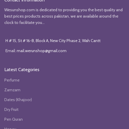
Wesunshop.com is dedicated to providing you the best quality and
best prices products across pakistan, we are available around the
clock to facilitate you...
H # 15, St # 16-B, Block A, New City Phase 2, Wah Cantt
Email:
mail.werunshop@gmail.com
Latest Categories
Perfume
Zamzam
Dates (Khajoor)
Dry Fruit
Pen Quran
Honey