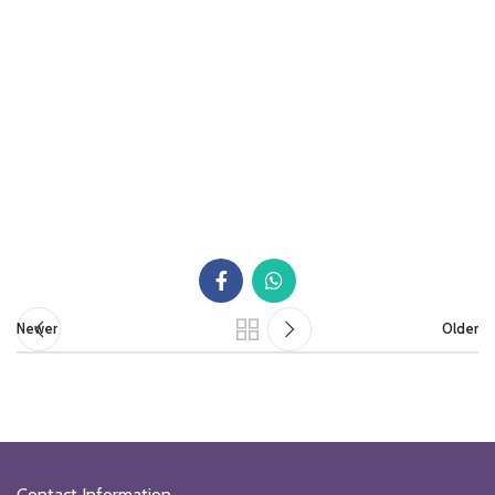
Newer
Older
Contact Information