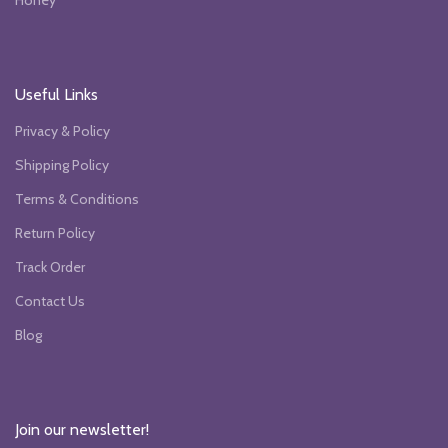
Useful Links
Privacy & Policy
Shipping Policy
Terms & Conditions
Return Policy
Track Order
Contact Us
Blog
Join our newsletter!