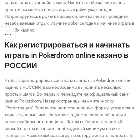
начать играть в онлайн казино. Вход в онлайн казино очень
прост, и вы можете начать играть в poker уже сегодня.
Потренируйтесь в poker в нашем онлайн казино и проведите
незабываемый отдых. Изучите poker сегодня и начните играть в
онлайн казино.
Как регистрироваться и начинать
играть in Pokerdrom online казино в
РОССИИ
Чтобы зарегистрироваться и начать играть в Pokerdrom online
казино в РОССИИ, вам необходимо выполнить несколько
простых шагов. Во-первых, перейдите на официальный сайт
казино Pokerdrom. Наверху страницы нажмите кнопку
“Регистрация”. Заполните регистрационную форму, указав свои
личные данные: имя, фамилию, адрес электронной почты и
номер мобильного телефона. Затем выберите желаемый
способ оплаты и внесите необходимый минимум на счет.
Теперь вы можете выбрать игру, на которую хотите поиграть, и