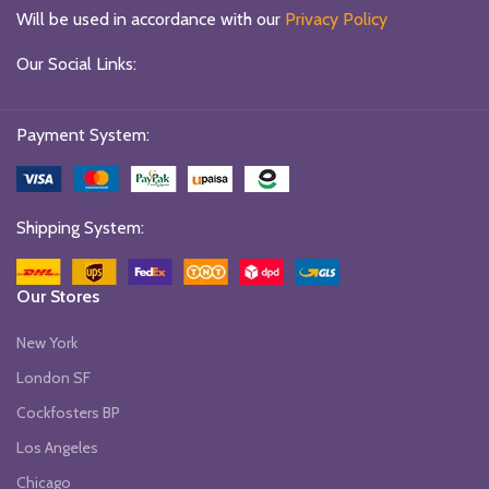
Will be used in accordance with our
Privacy Policy
Our Social Links:
Payment System:
Shipping System:
Our Stores
New York
London SF
Cockfosters BP
Los Angeles
Chicago