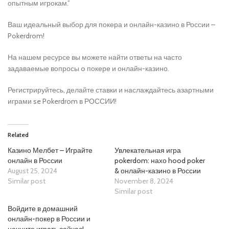
опытным игрокам.”
Ваш идеальный выбор для покера и онлайн-казино в России –
Pokerdrom!
На нашем ресурсе вы можете найти ответы на часто
задаваемые вопросы o покере и онлайн-казино.
Регистрируйтесь, делайте ставки и наслаждайтесь азартными
играми se Pokerdrom в РОССИИ!
Related
Казино Мелбет – Играйте
Увлекательная игра
онлайн в России
pokerdom: нахо hood poker
August 25, 2024
& онлайн-казино в России
Similar post
November 8, 2024
Similar post
Войдите в домашний
онлайн-покер в России и
начните играть сейчас!