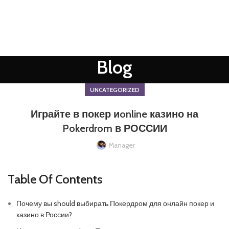
Blog
UNCATEGORIZED
Играйте в покер иonline казино на
Pokerdrom в РОССИИ
Manager
Table Of Contents
Почему вы should выбирать Покердром для онлайн покер и
казино в России?