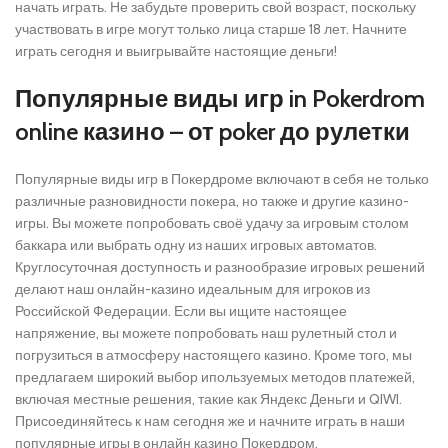
начать играть. Не забудьте проверить свой возраст, поскольку
участвовать в игре могут только лица старше 18 лет. Начните
играть сегодня и выигрывайте настоящие деньги!
Популярные виды игр in Pokerdrom
online казино – от poker до рулетки
Популярные виды игр в Покердроме включают в себя не только
различные разновидности покера, но также и другие казино-
игры. Вы можете попробовать своё удачу за игровым столом
баккара или выбрать одну из наших игровых автоматов.
Круглосуточная доступность и разнообразие игровых решений
делают наш онлайн-казино идеальным для игроков из
Российской Федерации. Если вы ищите настоящее
напряжение, вы можете попробовать наш рулетный стол и
погрузиться в атмосферу настоящего казино. Кроме того, мы
предлагаем широкий выбор ипользуемых методов платежей,
включая местные решения, такие как Яндекс Деньги и QIWI.
Присоединяйтесь к нам сегодня же и начните играть в наши
популярные игры в онлайн казино Покердром.