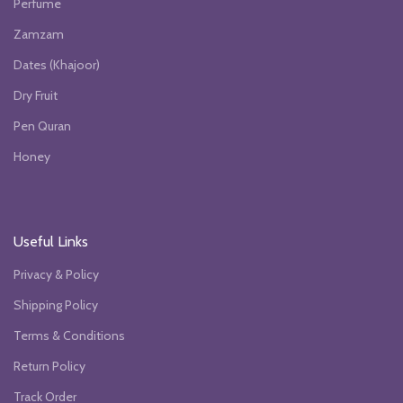
Perfume
Zamzam
Dates (Khajoor)
Dry Fruit
Pen Quran
Honey
Useful Links
Privacy & Policy
Shipping Policy
Terms & Conditions
Return Policy
Track Order