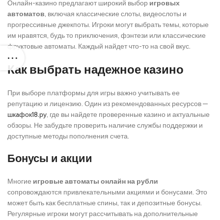
Онлайн-казино предлагают широкий выбор
игровых
автоматов
, включая классические слоты, видеослоты и
прогрессивные джекпоты. Игроки могут выбрать темы, которые
им нравятся, будь то приключения, фэнтези или классические
фруктовые автоматы. Каждый найдет что-то на свой вкус.
Как выбрать надежное казино
При выборе платформы для игры важно учитывать ее
репутацию и лицензию. Один из рекомендованных ресурсов —
шкaфок18.ру
, где вы найдете проверенные казино и актуальные
обзоры. Не забудьте проверить наличие службы поддержки и
доступные методы пополнения счета.
Бонусы и акции
Многие
игровые автоматы онлайн на рубли
сопровождаются привлекательными акциями и бонусами. Это
может быть как бесплатные спины, так и депозитные бонусы.
Регулярные игроки могут рассчитывать на дополнительные