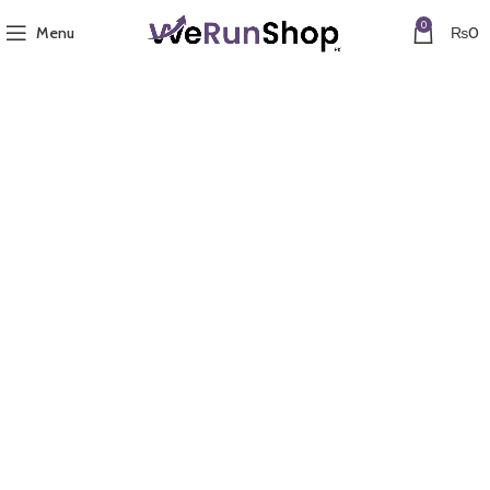
0
Menu
₨
0