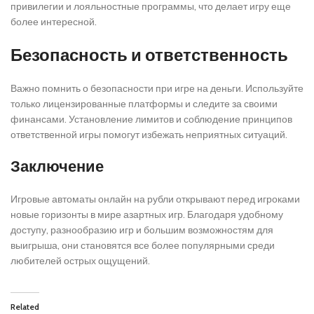
привилегии и лояльностные программы, что делает игру еще
более интересной.
Безопасность и ответственность
Важно помнить о безопасности при игре на деньги. Используйте
только лицензированные платформы и следите за своими
финансами. Установление лимитов и соблюдение принципов
ответственной игры помогут избежать неприятных ситуаций.
Заключение
Игровые автоматы онлайн на рубли открывают перед игроками
новые горизонты в мире азартных игр. Благодаря удобному
доступу, разнообразию игр и большим возможностям для
выигрыша, они становятся все более популярными среди
любителей острых ощущений.
Related