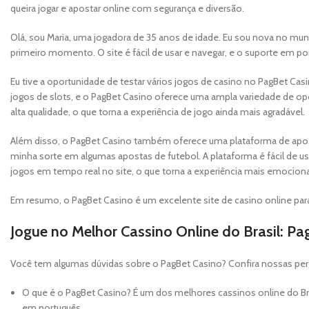
queira jogar e apostar online com segurança e diversão.
Olá, sou Maria, uma jogadora de 35 anos de idade. Eu sou nova no mu
primeiro momento. O site é fácil de usar e navegar, e o suporte em 
Eu tive a oportunidade de testar vários jogos de casino no PagBet Ca
jogos de slots, e o PagBet Casino oferece uma ampla variedade de opç
alta qualidade, o que torna a experiência de jogo ainda mais agradável.
Além disso, o PagBet Casino também oferece uma plataforma de apost
minha sorte em algumas apostas de futebol. A plataforma é fácil de us
jogos em tempo real no site, o que torna a experiência mais emocion
Em resumo, o PagBet Casino é um excelente site de casino online pa
Jogue no Melhor Cassino Online do Brasil: Pa
Você tem algumas dúvidas sobre o PagBet Casino? Confira nossas per
O que é o PagBet Casino? É um dos melhores cassinos online do Br
em português.