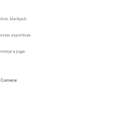
ots, blackjack,
ostas esportivas
meçar a jogar.
 e Comece