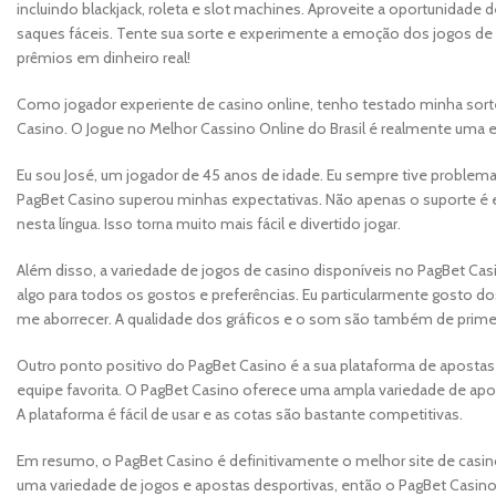
incluindo blackjack, roleta e slot machines. Aproveite a oportunidad
saques fáceis. Tente sua sorte e experimente a emoção dos jogos de 
prêmios em dinheiro real!
Como jogador experiente de casino online, tenho testado minha sorte
Casino. O Jogue no Melhor Cassino Online do Brasil é realmente uma 
Eu sou José, um jogador de 45 anos de idade. Eu sempre tive problem
PagBet Casino superou minhas expectativas. Não apenas o suporte é
nesta língua. Isso torna muito mais fácil e divertido jogar.
Além disso, a variedade de jogos de casino disponíveis no PagBet Cas
algo para todos os gostos e preferências. Eu particularmente gosto d
me aborrecer. A qualidade dos gráficos e o som são também de primei
Outro ponto positivo do PagBet Casino é a sua plataforma de apostas
equipe favorita. O PagBet Casino oferece uma ampla variedade de apos
A plataforma é fácil de usar e as cotas são bastante competitivas.
Em resumo, o PagBet Casino é definitivamente o melhor site de casin
uma variedade de jogos e apostas desportivas, então o PagBet Casin