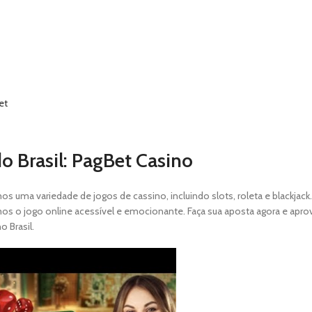
et
o Brasil: PagBet Casino
s uma variedade de jogos de cassino, incluindo slots, roleta e blackjack
s o jogo online acessível e emocionante. Faça sua aposta agora e apro
 Brasil.