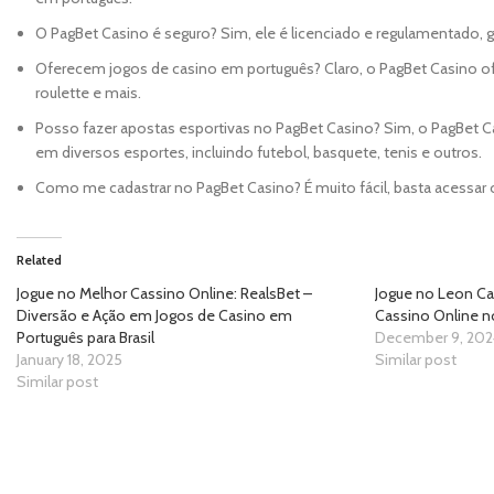
O PagBet Casino é seguro? Sim, ele é licenciado e regulamentado, 
Oferecem jogos de casino em português? Claro, o PagBet Casino ofe
roulette e mais.
Posso fazer apostas esportivas no PagBet Casino? Sim, o PagBet 
em diversos esportes, incluindo futebol, basquete, tenis e outros.
Como me cadastrar no PagBet Casino? É muito fácil, basta acessar o 
Related
Jogue no Melhor Cassino Online: RealsBet –
Jogue no Leon Cas
Diversão e Ação em Jogos de Casino em
Cassino Online no
Português para Brasil
December 9, 20
January 18, 2025
Similar post
Similar post