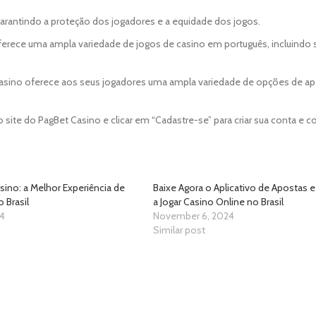
garantindo a proteção dos jogadores e a equidade dos jogos.
rece uma ampla variedade de jogos de casino em português, incluindo sl
Casino oferece aos seus jogadores uma ampla variedade de opções de ap
site do PagBet Casino e clicar em “Cadastre-se” para criar sua conta e co
ino: a Melhor Experiência de
Baixe Agora o Aplicativo de Apostas
 Brasil
a Jogar Casino Online no Brasil
24
November 6, 2024
Similar post