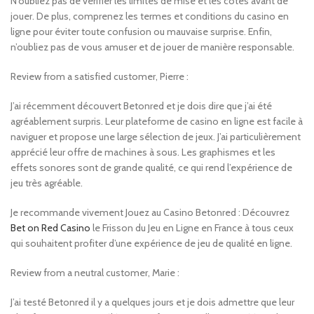
N’oubliez pas de vérifier les limites de mise et les cotes avant de
jouer. De plus, comprenez les termes et conditions du casino en
ligne pour éviter toute confusion ou mauvaise surprise. Enfin,
n’oubliez pas de vous amuser et de jouer de manière responsable.
Review from a satisfied customer, Pierre :
J’ai récemment découvert Betonred et je dois dire que j’ai été
agréablement surpris. Leur plateforme de casino en ligne est facile à
naviguer et propose une large sélection de jeux. J’ai particulièrement
apprécié leur offre de machines à sous. Les graphismes et les
effets sonores sont de grande qualité, ce qui rend l’expérience de
jeu très agréable.
Je recommande vivement Jouez au Casino Betonred : Découvrez
Bet on Red Casino
le Frisson du Jeu en Ligne en France à tous ceux
qui souhaitent profiter d’une expérience de jeu de qualité en ligne.
Review from a neutral customer, Marie :
J’ai testé Betonred il y a quelques jours et je dois admettre que leur