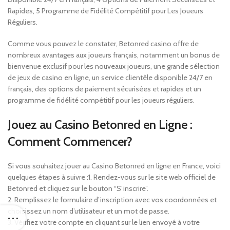
Rapides, 5 Programme de Fidélité Compétitif pour Les Joueurs
Réguliers.
Comme vous pouvez le constater, Betonred casino offre de
nombreux avantages aux joueurs français, notamment un bonus de
bienvenue exclusif pour les nouveaux joueurs, une grande sélection
de jeux de casino en ligne, un service clientèle disponible 24/7 en
français, des options de paiement sécurisées et rapides et un
programme de fidélité compétitif pour les joueurs réguliers.
Jouez au Casino Betonred en Ligne :
Comment Commencer?
Si vous souhaitez jouer au Casino Betonred en ligne en France, voici
quelques étapes à suivre :1. Rendez-vous sur le site web officiel de
Betonred et cliquez sur le bouton “S’inscrire”.
2. Remplissez le formulaire d’inscription avec vos coordonnées et
choisissez un nom d’utilisateur et un mot de passe.
3. Vérifiez votre compte en cliquant sur le lien envoyé à votre