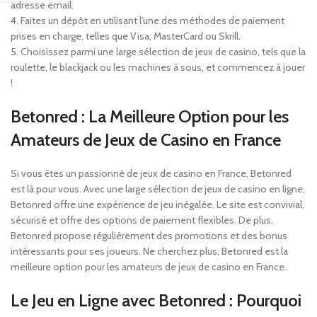
adresse email.
4. Faites un dépôt en utilisant l’une des méthodes de paiement
prises en charge, telles que Visa, MasterCard ou Skrill.
5. Choisissez parmi une large sélection de jeux de casino, tels que la
roulette, le blackjack ou les machines à sous, et commencez à jouer
!
Betonred : La Meilleure Option pour les
Amateurs de Jeux de Casino en France
Si vous êtes un passionné de jeux de casino en France, Betonred
est là pour vous. Avec une large sélection de jeux de casino en ligne,
Betonred offre une expérience de jeu inégalée. Le site est convivial,
sécurisé et offre des options de paiement flexibles. De plus,
Betonred propose régulièrement des promotions et des bonus
intéressants pour ses joueurs. Ne cherchez plus, Betonred est la
meilleure option pour les amateurs de jeux de casino en France.
Le Jeu en Ligne avec Betonred : Pourquoi