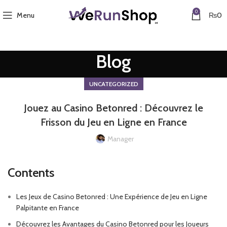
0
Menu
₨
0
Blog
UNCATEGORIZED
Jouez au Casino Betonred : Découvrez le
Frisson du Jeu en Ligne en France
Manager
Contents
Les Jeux de Casino Betonred : Une Expérience de Jeu en Ligne
Palpitante en France
Découvrez les Avantages du Casino Betonred pour les Joueurs