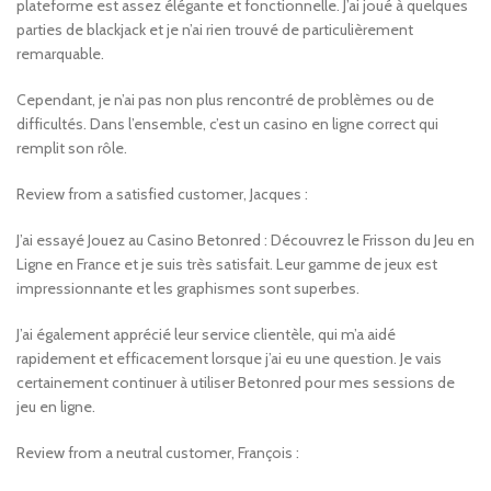
plateforme est assez élégante et fonctionnelle. J’ai joué à quelques
parties de blackjack et je n’ai rien trouvé de particulièrement
remarquable.
Cependant, je n’ai pas non plus rencontré de problèmes ou de
difficultés. Dans l’ensemble, c’est un casino en ligne correct qui
remplit son rôle.
Review from a satisfied customer, Jacques :
J’ai essayé Jouez au Casino Betonred : Découvrez le Frisson du Jeu en
Ligne en France et je suis très satisfait. Leur gamme de jeux est
impressionnante et les graphismes sont superbes.
J’ai également apprécié leur service clientèle, qui m’a aidé
rapidement et efficacement lorsque j’ai eu une question. Je vais
certainement continuer à utiliser Betonred pour mes sessions de
jeu en ligne.
Review from a neutral customer, François :