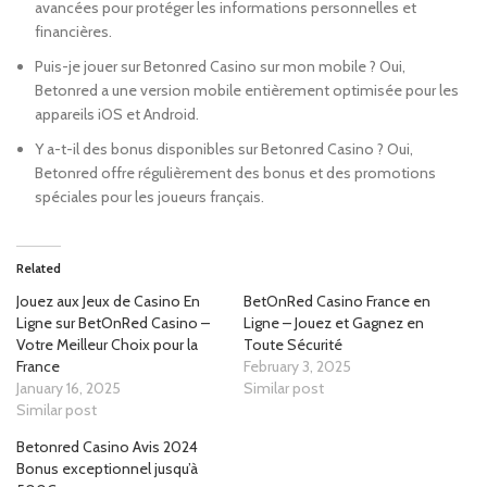
avancées pour protéger les informations personnelles et
financières.
Puis-je jouer sur Betonred Casino sur mon mobile ? Oui,
Betonred a une version mobile entièrement optimisée pour les
appareils iOS et Android.
Y a-t-il des bonus disponibles sur Betonred Casino ? Oui,
Betonred offre régulièrement des bonus et des promotions
spéciales pour les joueurs français.
Related
Jouez aux Jeux de Casino En
BetOnRed Casino France en
Ligne sur BetOnRed Casino –
Ligne – Jouez et Gagnez en
Votre Meilleur Choix pour la
Toute Sécurité
France
February 3, 2025
January 16, 2025
Similar post
Similar post
Betonred Casino Avis 2024
Bonus exceptionnel jusqu’à