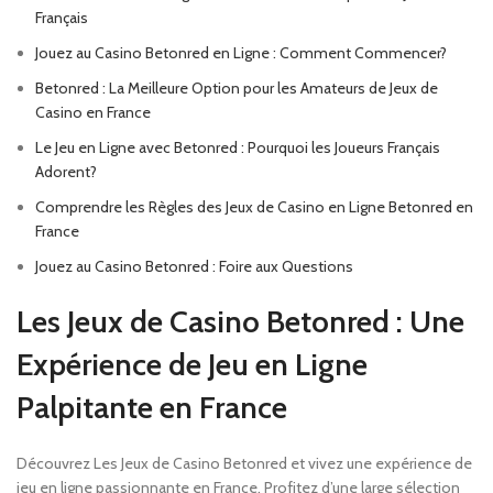
Français
Jouez au Casino Betonred en Ligne : Comment Commencer?
Betonred : La Meilleure Option pour les Amateurs de Jeux de
Casino en France
Le Jeu en Ligne avec Betonred : Pourquoi les Joueurs Français
Adorent?
Comprendre les Règles des Jeux de Casino en Ligne Betonred en
France
Jouez au Casino Betonred : Foire aux Questions
Les Jeux de Casino Betonred : Une
Expérience de Jeu en Ligne
Palpitante en France
Découvrez Les Jeux de Casino Betonred et vivez une expérience de
jeu en ligne passionnante en France. Profitez d’une large sélection