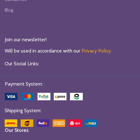
Blog
Join our newsletter!
Will be used in accordance with our
Privacy Policy
Our Social Links:
Payment System:
Shipping System:
Our Stores