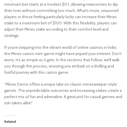
minimum bet starts at a modest $0.1, allowing newcomers to dip
their toes without committing too much. What’s more, seasoned
players or those feeling particularly lucky can increase their Mines
stake to a maximum bet of $100. With this flexibility, players can
adjust their Mines stake according to their comfort level and
strategy.
If you’re stepping into the vibrant world of online casinos in India,
the Mines casino mini-game might have piqued your interest. Don’t
worry, it’s as simple as it gets. In the sections that follow, we’ll walk
you through the process, ensuring you embark on a thrilling and
fruitful journey with this casino game.
“Mines Demo offers a unique take on classic minesweeper-style
games. The unpredictable outcomes and increasing stakes create a
perfect mix of fun and adrenaline. A great pick for casual gamers and
risk-takers alike!”
Related