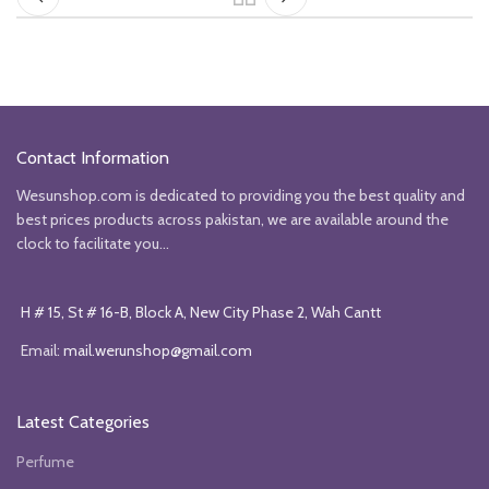
Contact Information
Wesunshop.com is dedicated to providing you the best quality and
best prices products across pakistan, we are available around the
clock to facilitate you...
H # 15, St # 16-B, Block A, New City Phase 2, Wah Cantt
Email:
mail.werunshop@gmail.com
Latest Categories
Perfume