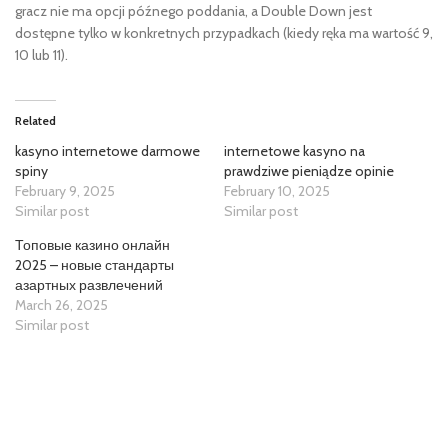
gracz nie ma opcji późnego poddania, a Double Down jest
dostępne tylko w konkretnych przypadkach (kiedy ręka ma wartość 9,
10 lub 11).
Related
kasyno internetowe darmowe
internetowe kasyno na
spiny
prawdziwe pieniądze opinie
February 9, 2025
February 10, 2025
Similar post
Similar post
Топовые казино онлайн
2025 – новые стандарты
азартных развлечений
March 26, 2025
Similar post