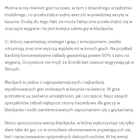
Można w nią również grać na żywo, w tym z dowolnego urządzenia
mobilnego, co przekształca nudny wieczór w prawdziwą wizytę w
kasynie. Dodaj do tego fakt, że może faktycznie przekształcić się w
znaczące wygrane i to jest kolejna zaleta gry w blackjacka.
Ci, którzy zapamiętują strategie i grają z entuzjazmem, zwykle
otrzymują znacznie wyższą wypłatę niż w innych grach. Na przykład
bardziej konserwatywne zakłady gwarantują prawie 50% szans na
wygraną. Oczywiście nie myśl, że liczniki kart zawsze wygrywają jak w
filmach.
Blackjack to jedna z najpopularniejszych i najbardziej
wyrafinowanych gier stołowych w kasynie na świecie. W grze
potrzebne są zarówno umiejętności, jak i szczęście. Nasz zespół
specjalistów zebrał najlepsze strony hazardowe dla graczy w
blackjacka i osób zainteresowanych zapoznaniem się z grą karcianą.
Nieco uproszczona wersja blackjacka, w której wykorzystuje się tylko
dwie talie do gry, co w umożliwia obserwowanie pojawiających się
kart i opracowywanie optymalnych dalszych ruchów. W tej wersji