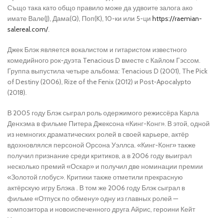
Също така като общо правило може да удвоите залога ако
имате Вале(J), Дама(Q), Поп(K), 10-ки или 5-ци
https://raemian-
salereal.com/
.
Джек Блэк является вокалистом и гитаристом известного
комедийного рок-дуэта Tenacious D вместе с Кайлом Гэссом.
Группа выпустила четыре альбома: Tenacious D (2001), The Pick
of Destiny (2006), Rize of the Fenix (2012) и Post-Apocalypto
(2018).
В 2005 году Блэк сыграл роль одержимого режиссёра Карла
Денхэма в фильме Питера Джексона «Кинг-Конг». В этой, одной
из немногих драматических ролей в своей карьере, актёр
вдохновлялся персоной Орсона Уэллса. «Кинг-Конг» также
получил признание среди критиков, а в 2006 году выиграл
несколько премий «Оскар» и получил две номинации премии
«Золотой глобус». Критики также отметили прекрасную
актёрскую игру Блэка . В том же 2006 году Блэк сыграл в
фильме «Отпуск по обмену» одну из главных ролей —
композитора и новоиспеченного друга Айрис, героини Кейт