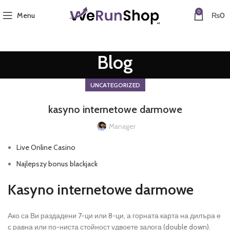
0
Menu
₨
0
Blog
UNCATEGORIZED
kasyno internetowe darmowe
Manager
Live Online Casino
Najlepszy bonus blackjack
Kasyno internetowe darmowe
Ако са Ви раздадени 7-ци или 8-ци, а горната карта на дилъра е
с равна или по-ниста стойност удвоете залога (double down).