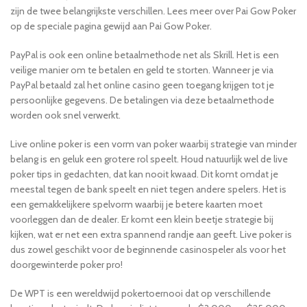
zijn de twee belangrijkste verschillen. Lees meer over Pai Gow Poker
op de speciale pagina gewijd aan Pai Gow Poker.
PayPal is ook een online betaalmethode net als Skrill. Het is een
veilige manier om te betalen en geld te storten. Wanneer je via
PayPal betaald zal het online casino geen toegang krijgen tot je
persoonlijke gegevens. De betalingen via deze betaalmethode
worden ook snel verwerkt.
Live online poker is een vorm van poker waarbij strategie van minder
belang is en geluk een grotere rol speelt. Houd natuurlijk wel de live
poker tips in gedachten, dat kan nooit kwaad. Dit komt omdat je
meestal tegen de bank speelt en niet tegen andere spelers. Het is
een gemakkelijkere spelvorm waarbij je betere kaarten moet
voorleggen dan de dealer. Er komt een klein beetje strategie bij
kijken, wat er net een extra spannend randje aan geeft. Live poker is
dus zowel geschikt voor de beginnende casinospeler als voor het
doorgewinterde poker pro!
De WPT is een wereldwijd pokertoernooi dat op verschillende