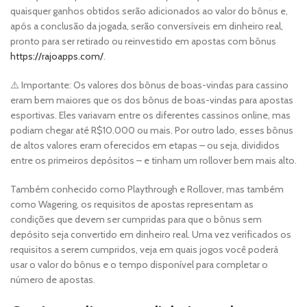
quaisquer ganhos obtidos serão adicionados ao valor do bônus e,
após a conclusão da jogada, serão conversíveis em dinheiro real,
pronto para ser retirado ou reinvestido em apostas com bônus
https://rajoapps.com/
.
⚠️ Importante: Os valores dos bônus de boas-vindas para cassino
eram bem maiores que os dos bônus de boas-vindas para apostas
esportivas. Eles variavam entre os diferentes cassinos online, mas
podiam chegar até R$10.000 ou mais. Por outro lado, esses bônus
de altos valores eram oferecidos em etapas – ou seja, divididos
entre os primeiros depósitos – e tinham um rollover bem mais alto.
Também conhecido como Playthrough e Rollover, mas também
como Wagering, os requisitos de apostas representam as
condições que devem ser cumpridas para que o bônus sem
depósito seja convertido em dinheiro real. Uma vez verificados os
requisitos a serem cumpridos, veja em quais jogos você poderá
usar o valor do bônus e o tempo disponível para completar o
número de apostas.