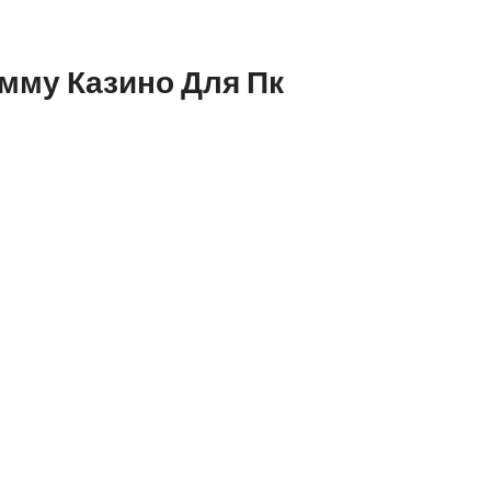
мму Казино Для Пк