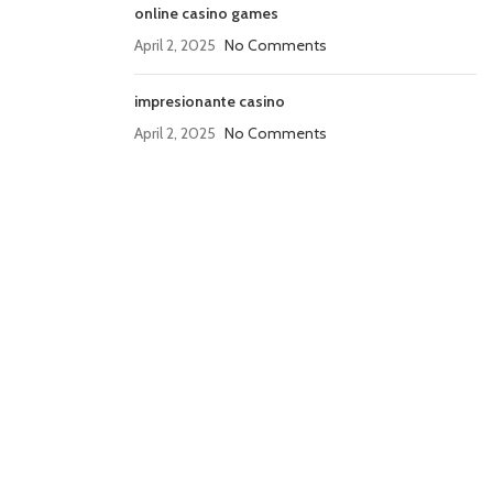
online casino games
April 2, 2025
No Comments
impresionante casino
April 2, 2025
No Comments