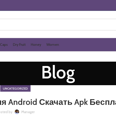
Caps
Dry Fruit
Honey
Women
Blog
UNCATEGORIZED
 Android Скачать Apk Беспл
sted by
Manager