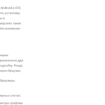
ndroid и iOS.
ть установку.
ы в
версиях такие
 без вложения
оками.
дназначена ддя
одсобку. Когда
ерез браузер.
 браузеры.
ярных слотах.
аметры графики