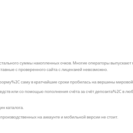
остального суммы накопленных очков. Многие операторы выпускают
ставные с проверенного сайта с лицензией невозможно.
тформу%2C саму в кратчайшие сроки пробилась на вершины мировой
едств или со помощью пополнения счёта за счёт депозита%2C в лю
ин каталога.
роизводственных на аккаунте и мобильной версии не стоит.