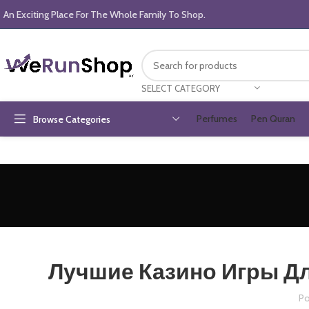
An Exciting Place For The Whole Family To Shop.
SELECT CATEGORY
Perfumes
Pen Quran
Browse Categories
Лучшие Казино Игры Для
Po