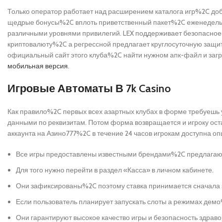
Только оператор работает над расширением каталога игр%2C до
щедрые бонусы%2C вплоть приветственный пакет%2C еженедельн
различными уровнями привилегий. LEX поддерживает безопасное
криптовалюту%2C а регрессной предлагает круглосуточную защит
официальный сайт этого клуба%2C найти нужном апк-файл и загруз
мобильная версия
.
Игровые Автоматы В 7k Casino
Как правило%2C первых всех азартных клубах в форме требуешь 
данными по реквизитам. Потом форма возвращается и игроку ос
аккаунта на Азино777%2C в течение 24 часов игрокам доступна оп
Все игры предоставлены известными брендами%2C предлага
Для того нужно перейти в раздел «Касса» в личном кабинете.
Они зафиксированы%2C поэтому ставка принимается сначала з
Если пользователь планирует запускать слоты а режимах демо%
Они гарантируют высокое качество игры и безопасность здра