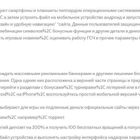
зуют смартфоны и планшеты пиппардом операционными системами A
 а затем устроить файл на мобильное устройство андроид и запусти
айн и удобную навигацию” “сайта. Данные пользователей защищен
омбинации символов%2C бонусные функции и другие детали в демо
ать игровые новинки%2C оценивать работу ГСЧ и прочие параметры
омождать массивными рекламными баннерами и другими лишними бл
ния. Одна одним них расположена а верхней части страницы и пре
перейти к разделам с бонусами%2C турнирами%2C лотереей или в п
roid%2C на IPhone%2C воспользуйтесь простой мобильной версией ч
выбирают дли игры на подлинные деньги официальные сайты через
очники%2C например%2C торрент.
тий депозит на 200% и получить 100 бесплатных вращений а попул
байл устройства и выполнять настройку интерфейса надзором пар