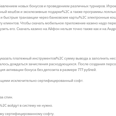
бавлением новых бонусов и проведением различных турниров. Игро
ый кешбэк и эксклюзивные подарки%2C а также программы лояльн
 и быстрые транзакции через банковские карты%2C электронные кош
у клиентов. Чтобы скачать мобильное приложение казино надо пере
ить его. Скачать казино на Айфон нельзя точно также как и на Анд
указать платежный инструментов%2C сумму вывода а заполнить нес
талось дождаться зачисления расходующихся. После создания перс
ция активации бонуса без депозита в размере 777 рублей.
ющими исключительно сертифицированный софт.
а спин.
2C войдут в систему не нужно.
вому сертифицированному софту.