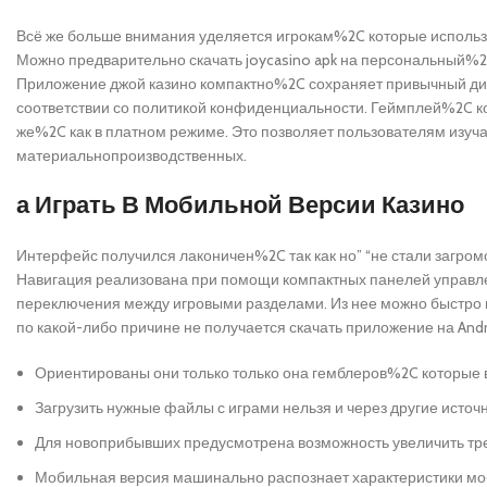
Всё же больше внимания уделяется игрокам%2C которые исполь
Можно предварительно скачать joycasino apk на персональный%2C
Приложение джой казино компактно%2C сохраняет привычный диз
соответствии со политикой конфиденциальности. Геймплей%2C к
же%2C как в платном режиме. Это позволяет пользователям изуч
материальнопроизводственных.
а Играть В Мобильной Версии Казино
Интерфейс получился лаконичен%2C так как но” “не стали загр
Навигация реализована при помощи компактных панелей управле
переключения между игровыми разделами. Из нее можно быстро 
по какой-либо причине не получается скачать приложение на And
Ориентированы они только только она гемблеров%2C которые 
Загрузить нужные файлы с играми нельзя и через другие ист
Для новоприбывших предусмотрена возможность увеличить тре
Мобильная версия машинально распознает характеристики мо