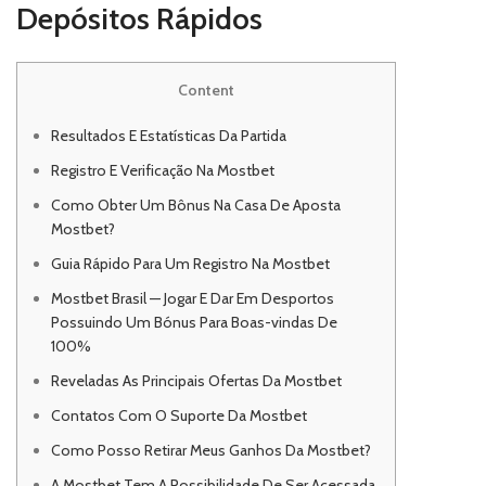
Depósitos Rápidos
Content
Resultados E Estatísticas Da Partida
Registro E Verificação Na Mostbet
Como Obter Um Bônus Na Casa De Aposta
Mostbet?
Guia Rápido Para Um Registro Na Mostbet
Mostbet Brasil — Jogar E Dar Em Desportos
Possuindo Um Bónus Para Boas-vindas De
100%
Reveladas As Principais Ofertas Da Mostbet
Contatos Com O Suporte Da Mostbet
Como Posso Retirar Meus Ganhos Da Mostbet?
A Mostbet Tem A Possibilidade De Ser Acessada