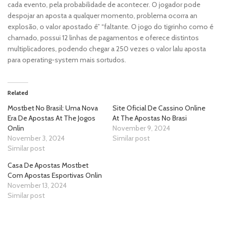
cada evento, pela probabilidade de acontecer. O jogador pode
despojar an aposta a qualquer momento, problema ocorra an
explosão, o valor apostado é” “faltante. O jogo do tigrinho como é
chamado, possui 12 linhas de pagamentos e oferece distintos
multiplicadores, podendo chegar a 250 vezes o valor lalu aposta
para operating-system mais sortudos.
Related
Mostbet No Brasil: Uma Nova
Site Oficial De Cassino Online
Era De Apostas At The Jogos
At The Apostas No Brasi
Onlin
November 9, 2024
November 3, 2024
Similar post
Similar post
Casa De Apostas Mostbet
Com Apostas Esportivas Onlin
November 13, 2024
Similar post