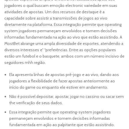
jogadores o qual buscam emoção electronic variedade em suas
atividades de apostas. Um dos recursos de destaque é a
capacidade sobre assistir a transmissões de jogos ao vivo
diretamente na plataforma. Essa integração permite que operating
system jogadores permaneçam envolvidos e tomem decisões
informadas fundamentada na ação ao vivo que estão assistindo. A
MostBet abrange uma ampla diversidade de esportes, atendendo a
diversos interesses e” “preferências. Entre as opções populares
estão um futebol e o basquete, ambos com um número incisivo de
seguidores mhh região.
Ela apresenta linhas de apostas pré-jogo e ao vivo, dando aos
jogadores a flexibilidade de fazer apostas anteriormente ao
início do game ou enquanto ele estiver em andamento.
Não é possível depositar, apostar, jogar no cassino ou sacar sem
the verificação de seus dados.
Essa integração permite que operating-system jogadores
permaneçam envolvidos e tomem decisões informadas
fundamentada em ação ao palpitante que estão assistindo.