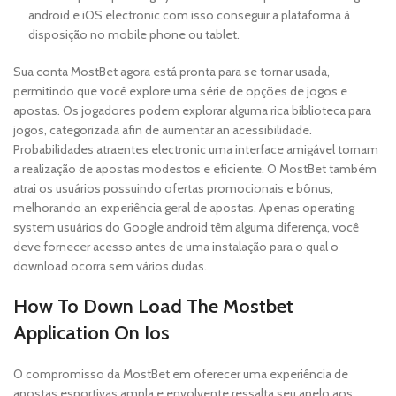
android e iOS electronic com isso conseguir a plataforma à
disposição no mobile phone ou tablet.
Sua conta MostBet agora está pronta para se tornar usada,
permitindo que você explore uma série de opções de jogos e
apostas. Os jogadores podem explorar alguma rica biblioteca para
jogos, categorizada afin de aumentar an acessibilidade.
Probabilidades atraentes electronic uma interface amigável tornam
a realização de apostas modestos e eficiente. O MostBet também
atrai os usuários possuindo ofertas promocionais e bônus,
melhorando an experiência geral de apostas. Apenas operating
system usuários do Google android têm alguma diferença, você
deve fornecer acesso antes de uma instalação para o qual o
download ocorra sem vários dudas.
How To Down Load The Mostbet
Application On Ios
O compromisso da MostBet em oferecer uma experiência de
apostas esportivas ampla e envolvente ressalta seu apelo aos