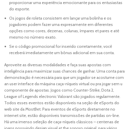
proporcionar uma experiência emocionante para os entusiastas
do esporte.
Os jogos de roleta consistem em lançar uma bolinha e os
jogadores podem fazer uma expresamente em diferentes
opções como cores, dezenas, colunas, ímpares et pares e até
mesmo no número exato.
Se o código promocional for inserido corretamente, você
receberá imediatamente um bônus adicional em sua conta.
Aproveite as diversas modalidades e faça suas apostas com
inteligência para maximizar suas chances de ganhar​. Uma conta para
demonstração é necessária para que um jogador se acostume com
an user interface da máquina caça-níqueis virtual ou pra jogar sem u
componente de apostas. Jogos como Counter-Strike, Dota 2,
League of Legends electronic Valorant são jogados regularmente.
Todos esses eventos estão disponíveis na seção de eSports do
web site da MostBet. Para eventos de eSports diretamente no
internet site, estão disponíveis transmissões de partidas on-line.
Há uma imenso seleção de caça-níqueis clássicos – centenas de
jogos possuindo design visual at the sonoro original, para vários