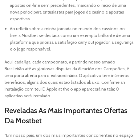
apostas on-line sem precedentes, marcando o início de uma
nova period para entusiastas para jogos de casino e apostas
esportivas.
Ao refletir sobre a minha jornada no mundo dos cassinos on-
line, a Mostbet se destaca como um exemplo brilhante de uma
plataforma que prioriza a satisfação carry out jogador, a segurança
e o jogo responsável.
Aqui, cada liga, cada campeonato, a partir de nosso amado
Brasileirão até as gloriosas disputas da Aleación dos Campeões, é
uma porta aberta para o extraordinário. O aplicativo tem inúmeros
benefícios, alguns dos quais estão listados abaixo. Confirme an
instalação com teu ID Apple at the o app aparecerá na tela; O
aplicativo será instalado.
Reveladas As Mais Importantes Ofertas
Da Mostbet
“Em nosso país, um dos mais importantes concorrentes no espaço