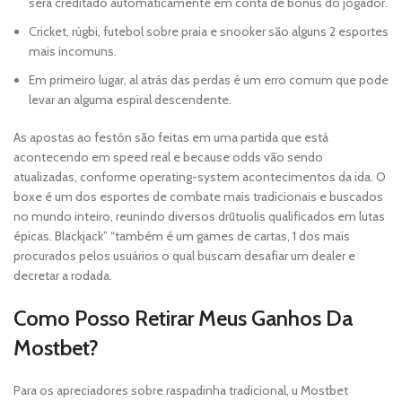
será creditado automaticamente em conta de bônus do jogador.
Cricket, rúgbi, futebol sobre praia e snooker são alguns 2 esportes
mais incomuns.
Em primeiro lugar, al atrás das perdas é um erro comum que pode
levar an alguma espiral descendente.
As apostas ao festón são feitas em uma partida que está
acontecendo em speed real e because odds vão sendo
atualizadas, conforme operating-system acontecimentos da ida. O
boxe é um dos esportes de combate mais tradicionais e buscados
no mundo inteiro, reunindo diversos drūtuolis qualificados em lutas
épicas. Blackjack” “também é um games de cartas, 1 dos mais
procurados pelos usuários o qual buscam desafiar um dealer e
decretar a rodada.
Como Posso Retirar Meus Ganhos Da
Mostbet?
Para os apreciadores sobre raspadinha tradicional, u Mostbet