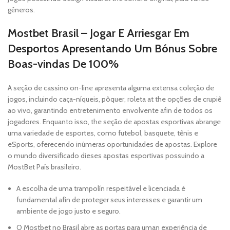
gêneros.
Mostbet Brasil – Jogar E Arriesgar Em
Desportos Apresentando Um Bónus Sobre
Boas-vindas De 100%
A seção de cassino on-line apresenta alguma extensa coleção de
jogos, incluindo caça-níqueis, pôquer, roleta at the opções de crupiê
ao vivo, garantindo entretenimento envolvente afin de todos os
jogadores. Enquanto isso, the seção de apostas esportivas abrange
uma variedade de esportes, como futebol, basquete, tênis e
eSports, oferecendo inúmeras oportunidades de apostas. Explore
o mundo diversificado dieses apostas esportivas possuindo a
MostBet País brasileiro.
A escolha de uma trampolín respeitável e licenciada é
fundamental afin de proteger seus interesses e garantir um
ambiente de jogo justo e seguro.
O Mostbet no Brasil abre as portas para uman experiência de