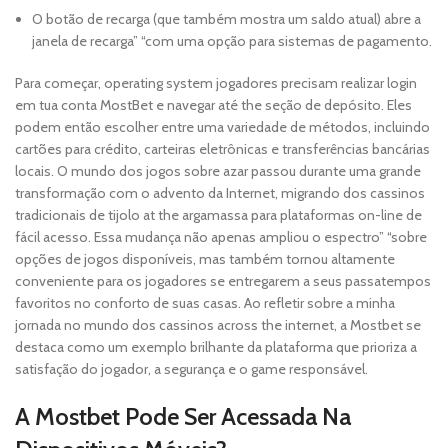
O botão de recarga (que também mostra um saldo atual) abre a
janela de recarga” “com uma opção para sistemas de pagamento.
Para começar, operating system jogadores precisam realizar login
em tua conta MostBet e navegar até the seção de depósito. Eles
podem então escolher entre uma variedade de métodos, incluindo
cartões para crédito, carteiras eletrônicas e transferências bancárias
locais. O mundo dos jogos sobre azar passou durante uma grande
transformação com o advento da Internet, migrando dos cassinos
tradicionais de tijolo at the argamassa para plataformas on-line de
fácil acesso. Essa mudança não apenas ampliou o espectro” “sobre
opções de jogos disponíveis, mas também tornou altamente
conveniente para os jogadores se entregarem a seus passatempos
favoritos no conforto de suas casas. Ao refletir sobre a minha
jornada no mundo dos cassinos across the internet, a Mostbet se
destaca como um exemplo brilhante da plataforma que prioriza a
satisfação do jogador, a segurança e o game responsável.
A Mostbet Pode Ser Acessada Na