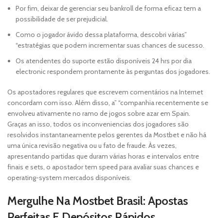
Por fim, deixar de gerenciar seu bankroll de forma eficaz tem a
possibilidade de ser prejudicial.
Como o jogador ávido dessa plataforma, descobri várias”
“estratégias que podem incrementar suas chances de sucesso.
Os atendentes do suporte estão disponíveis 24 hrs por dia
electronic respondem prontamente às perguntas dos jogadores.
Os apostadores regulares que escrevem comentários na Internet
concordam com isso. Além disso, a” “companhia recentemente se
envolveu ativamente no ramo de jogos sobre azar em Spain.
Graças an isso, todos os inconveniencias dos jogadores são
resolvidos instantaneamente pelos gerentes da Mostbet e não há
uma única revisão negativa ou u fato de fraude. Às vezes,
apresentando partidas que duram várias horas e intervalos entre
finais e sets, o apostador tem speed para avaliar suas chances e
operating-system mercados disponíveis.
Mergulhe Na Mostbet Brasil: Apostas
Perfeitas E Depósitos Rápidos