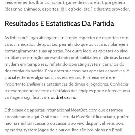
seus elementos (bônus, jackpot, game de risco, etc. ), por gênero
(desenho animado, esportes, 18+, egípcio, etc. ) e durante provedor.
Resultados E Estatísticas Da Partida
As linhas pré-jogo abrangem um amplo espectro de esportes com
vários mercados de apostas, permitindo que os usuários planejem
estrategicamente suas apostas. Por outro lado, as apostas ao vivo
ampliam an emoção apresentando probabilidades dinâmicas la cual
mudam em tempo real, refletindo operating system cenários do
desenrolar da partida. Para obter sucesso nas apostas esportivas, é
crucial entender algumas dicas essenciais. Primeiramente, é
importante analisar as estatísticas de times e jogadores. Conhecer
o desempenho recente e histórico das equipes pode oferecer uma
vantagem significativa
mostbet casino
.
É the casa de apostas internacional MostBet. com que estamos
considerando aqui. O site brasileiro da MostBet é licenciado, porém
não há nenhum cassino ou cassino ao vivo disponível nele, pois
operating system jogos de albur on-line são proibidos no Brasil.