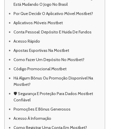
Está Mudando O Jogo No Brasil
Por Que Decidir O Aplicativo Móvel Mostbet?
Aplicativos Móveis Mostbet
Conta Pessoal: Depósito E Huida De Fundos
Acesso Rápido
Apostas Esportivas Na Mostbet
Como Fazer Um Depósito No Mostbet?
Código Promocional Mostbet
Há Algum Bônus Ou Promoção Disponível Na
Mostbet?
🛡️ Segurança E Proteção Para Dados Mostbet
Confiável
Promoções E Bônus Generosos
Acesso À Informação
Como Registrar Uma Conta Em Mostbet?