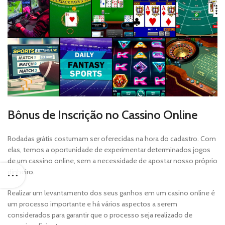
Bônus de Inscrição no Cassino Online
Rodadas grátis costumam ser oferecidas na hora do cadastro. Com
elas, temos a oportunidade de experimentar determinados jogos
de um cassino online, sem a necessidade de apostar nosso próprio
dinheiro.
Realizar um levantamento dos seus ganhos em um casino online é
um processo importante e há vários aspectos a serem
considerados para garantir que o processo seja realizado de