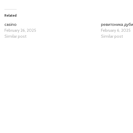
Related
casino
ревитоника дуб
February 26, 2025
February 6, 2025
Similar post
Similar post