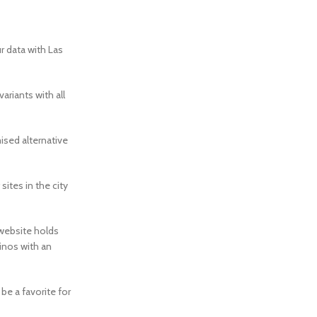
r data with Las
ariants with all
ised alternative
ites in the city
 website holds
sinos with an
be a favorite for