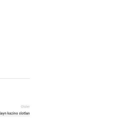
Older
ayn kazino slotları