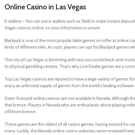
Online Casino in Las Vegas
E-wallets – You can use e-wallets such as Skrill to make instant deposit
Vegas casinos online, so your information is secure.
Blackjack is one of the most popular table games on offer at online casin
kinds of different rules. As such, players can opt for Blackjack games
The city of Las Vegas is brimming with very successful brick-and-mortar
to physical gambling centres. That’s why Live Dealer games are a c
Top Las Vegas casinos are reputed to have a large variety of games for 
enjoy an unlimited supply of games from the world’s leading software
State-licensed online casinos are not available in Nevada. Although th
that license. Players in Nevada who are enthusiastic about playing online
offshore license.
These games are the oldest of all casino games, having existed for cent
many. Luckily, the Nevada online casino websites we’ve reviewed here h