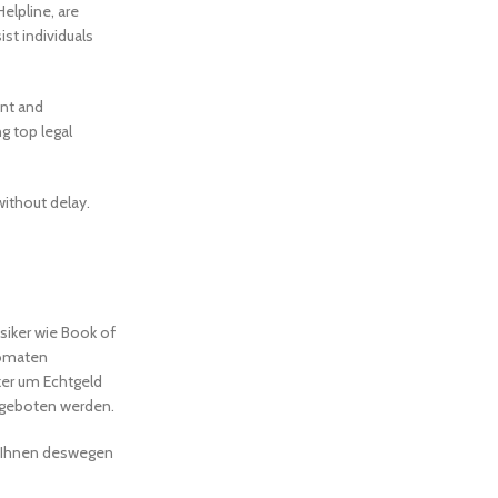
elpline, are
st individuals
ent and
g top legal
without delay.
siker wie Book of
tomaten
ker um Echtgeld
 angeboten werden.
en Ihnen deswegen