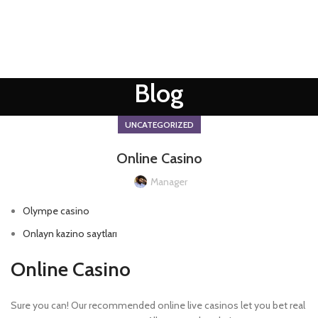
Blog
UNCATEGORIZED
Online Casino
Manager
Olympe casino
Onlayn kazino saytları
Online Casino
Sure you can! Our recommended online live casinos let you bet real