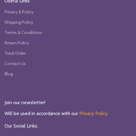
Useful Links
Privacy & Policy
Shipping Policy
Terms & Conditions
Return Policy
Track Order
Contact Us
Blog
Join our newsletter!
Will be used in accordance with our
Privacy Policy
Our Social Links: