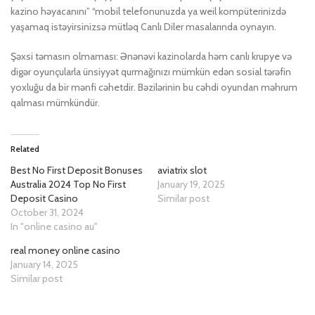
kazino həyacanını” “mobil telefonunuzda ya weil kompüterinizdə
yaşamaq istəyirsinizsə mütləq Canlı Diler masalarında oynayın.
Şəxsi təmasın olmaması: Ənənəvi kazinolarda həm canlı krupye və
digər oyunçularla ünsiyyət qurmağınızı mümkün edən sosial tərəfin
yoxluğu da bir mənfi cəhetdir. Bəzilərinin bu cəhdi oyundan məhrum
qalması mümkündür.
Related
Best No First Deposit Bonuses
aviatrix slot
Australia 2024 Top No First
January 19, 2025
Deposit Casino
Similar post
October 31, 2024
In "online casino au"
real money online casino
January 14, 2025
Similar post