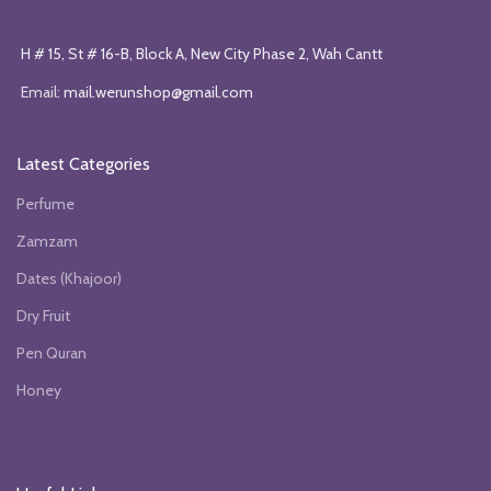
H # 15, St # 16-B, Block A, New City Phase 2, Wah Cantt
Email:
mail.werunshop@gmail.com
Latest Categories
Perfume
Zamzam
Dates (Khajoor)
Dry Fruit
Pen Quran
Honey