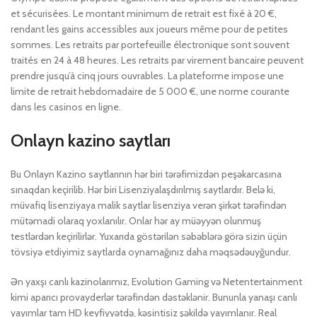
et sécurisées. Le montant minimum de retrait est fixé à 20 €,
rendant les gains accessibles aux joueurs même pour de petites
sommes. Les retraits par portefeuille électronique sont souvent
traités en 24 à 48 heures. Les retraits par virement bancaire peuvent
prendre jusqu’à cinq jours ouvrables. La plateforme impose une
limite de retrait hebdomadaire de 5 000 €, une norme courante
dans les casinos en ligne.
Onlayn kazino saytları
Bu Onlayn Kazino saytlarının hər biri tərəfimizdən peşəkarcasına
sınaqdan keçirilib. Hər biri Lisenziyalaşdırılmış saytlardır. Belə ki,
müvafiq lisenziyaya malik saytlar lisenziya verən şirkət tərəfindən
mütəmadi olaraq yoxlanılır. Onlar hər ay müəyyən olunmuş
testlərdən keçirilirlər. Yuxarıda göstərilən səbəblərə görə sizin üçün
tövsiyə etdiyimiz saytlarda oynamağınız daha məqsədəuyğundur.
Ən yaxşı canlı kazinolarımız, Evolution Gaming və Netentertainment
kimi aparıcı provayderlər tərəfindən dəstəklənir. Bununla yanaşı canlı
yayımlar tam HD keyfiyyətdə, kəsintisiz şəkildə yayımlanır. Real