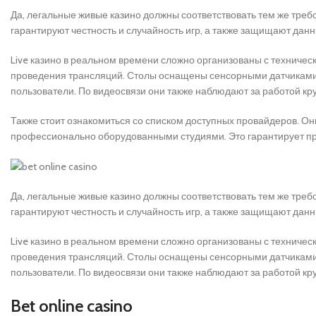
Да, легальные живые казино должны соответствовать тем же треб
гарантируют честность и случайность игр, а также защищают дан
Live казино в реальном времени сложно организованы с техниче
проведения трансляций. Столы оснащены сенсорными датчиками. 
пользователи. По видеосвязи они также наблюдают за работой кру
Также стоит ознакомиться со списком доступных провайдеров. О
профессионально оборудованными студиями. Это гарантирует пр
Да, легальные живые казино должны соответствовать тем же треб
гарантируют честность и случайность игр, а также защищают дан
Live казино в реальном времени сложно организованы с техниче
проведения трансляций. Столы оснащены сенсорными датчиками. 
пользователи. По видеосвязи они также наблюдают за работой кру
Bet online casino