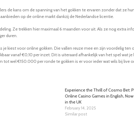
elers de kans om de spanning van het gokken te ervaren zonder dat ze hu
 aanbieden op de online markt dankzij de Nederlandse licentie.
deling. Ze trekken hier maximaal 6 maanden voor uit. Als ze nog extra inf
ger duren.
ls je kiest voor online gokken. Die vallen reuze mee en zijn voordelig ten
aar vanaf €0,10 per inzet. Dit is uiteraard afhankelijk van het spel wat je 
 tot wel €150.000 per ronde te gokken is er voor ieder wat wils bij live on
Experience the Thrill of Cosmo Bet: 
Online Casino Games in English, Now 
in the UK
February 14, 2025
Similar post