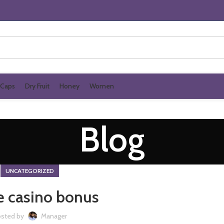
Caps
Dry Fruit
Honey
Women
Blog
UNCATEGORIZED
e casino bonus
sted by
Manager