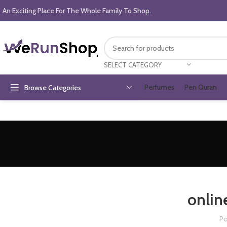
An Exciting Place For The Whole Family To Shop.
SELECT CATEGORY
Perfumes
Pen Quran
Browse Categories
onlin
Po