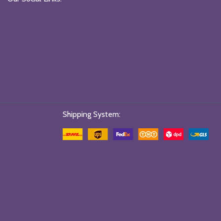
Shipping System: