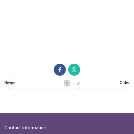
Newer
Older
Contact Information