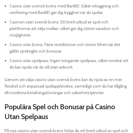
Casino utan svensk licens med BankID: Säker inloggning och
verifiering med BankID ger dig trygghet när du spelar.
Casinon utan svensk licens: Ett brett utbud av spel och
plattformar att välja mellan, vilket ger dig större variation och
möjligheter.
Casino utan licens: Färre restriktioner och större frihet när det
gäller spelregler och bonusar.
Casino utan spelpaus: Ingen tvingande spelpaus, vilket innebär att
du kan spela när du vill utan avbrott.
Genom att välja casino utan svensk licens kan du njuta av en mer
flexibel och anpassad spelupplevelse, samtidigt som du har tillgång
till moderna betalningslösningar och säkerhetstjänster.
Populära Spel och Bonusar på Casino
Utan Spelpaus
På nya casino utan svensk licens hittar du ett brett utbud av spel och