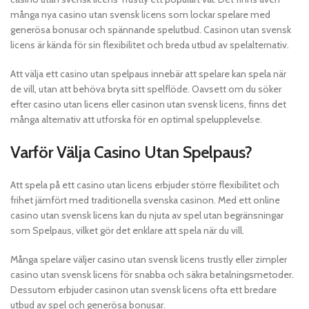
många nya casino utan svensk licens som lockar spelare med
generösa bonusar och spännande spelutbud. Casinon utan svensk
licens är kända för sin flexibilitet och breda utbud av spelalternativ.
Att välja ett casino utan spelpaus innebär att spelare kan spela när
de vill, utan att behöva bryta sitt spelflöde. Oavsett om du söker
efter casino utan licens eller casinon utan svensk licens, finns det
många alternativ att utforska för en optimal spelupplevelse.
Varför Välja Casino Utan Spelpaus?
Att spela på ett casino utan licens erbjuder större flexibilitet och
frihet jämfört med traditionella svenska casinon. Med ett online
casino utan svensk licens kan du njuta av spel utan begränsningar
som Spelpaus, vilket gör det enklare att spela när du vill.
Många spelare väljer casino utan svensk licens trustly eller zimpler
casino utan svensk licens för snabba och säkra betalningsmetoder.
Dessutom erbjuder casinon utan svensk licens ofta ett bredare
utbud av spel och generösa bonusar.