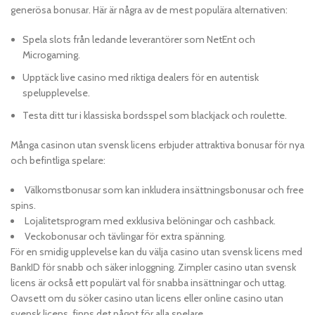
generösa bonusar. Här är några av de mest populära alternativen:
Spela slots från ledande leverantörer som NetEnt och
Microgaming.
Upptäck live casino med riktiga dealers för en autentisk
spelupplevelse.
Testa ditt tur i klassiska bordsspel som blackjack och roulette.
Många casinon utan svensk licens erbjuder attraktiva bonusar för nya
och befintliga spelare:
Välkomstbonusar som kan inkludera insättningsbonusar och free
spins.
Lojalitetsprogram med exklusiva belöningar och cashback.
Veckobonusar och tävlingar för extra spänning.
För en smidig upplevelse kan du välja casino utan svensk licens med
BankID för snabb och säker inloggning. Zimpler casino utan svensk
licens är också ett populärt val för snabba insättningar och uttag.
Oavsett om du söker casino utan licens eller online casino utan
svensk licens, finns det något för alla spelare.