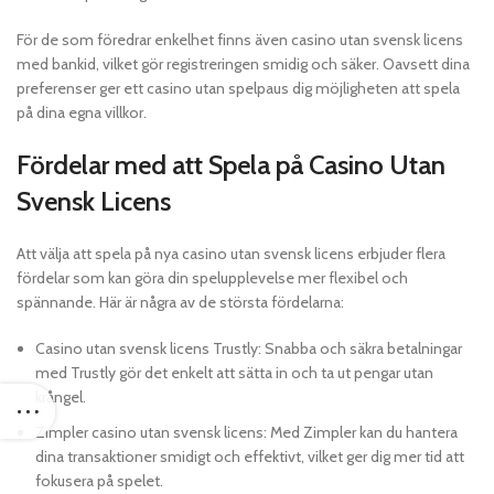
För de som föredrar enkelhet finns även casino utan svensk licens
med bankid, vilket gör registreringen smidig och säker. Oavsett dina
preferenser ger ett casino utan spelpaus dig möjligheten att spela
på dina egna villkor.
Fördelar med att Spela på Casino Utan
Svensk Licens
Att välja att spela på nya casino utan svensk licens erbjuder flera
fördelar som kan göra din spelupplevelse mer flexibel och
spännande. Här är några av de största fördelarna:
Casino utan svensk licens Trustly: Snabba och säkra betalningar
med Trustly gör det enkelt att sätta in och ta ut pengar utan
krångel.
Zimpler casino utan svensk licens: Med Zimpler kan du hantera
dina transaktioner smidigt och effektivt, vilket ger dig mer tid att
fokusera på spelet.