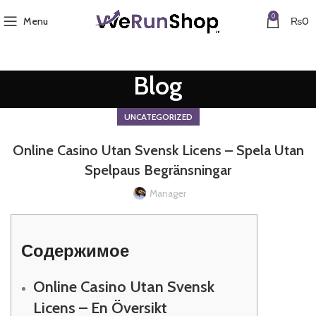
0
Menu
₨
0
Blog
UNCATEGORIZED
Online Casino Utan Svensk Licens – Spela Utan
Spelpaus Begränsningar
Manager
Содержимое
Online Casino Utan Svensk
Licens – En Översikt