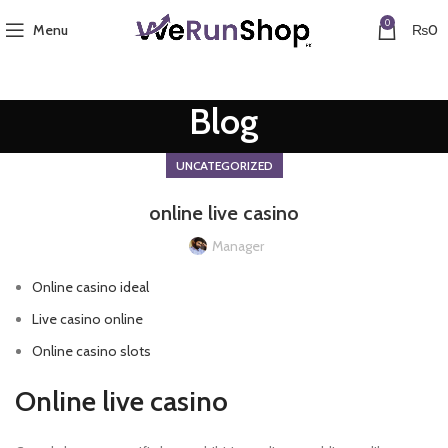
0
Menu
₨
0
Blog
UNCATEGORIZED
online live casino
Manager
Online casino ideal
Live casino online
Online casino slots
Online live casino