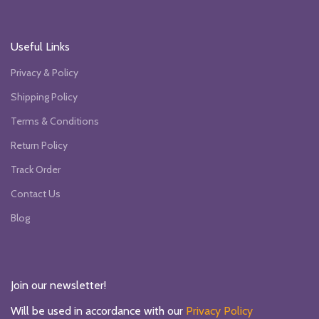
Useful Links
Privacy & Policy
Shipping Policy
Terms & Conditions
Return Policy
Track Order
Contact Us
Blog
Join our newsletter!
Will be used in accordance with our
Privacy Policy