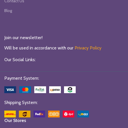
Contact Us
Blog
Join our newsletter!
Will be used in accordance with our
Privacy Policy
Our Social Links:
Payment System:
Shipping System:
Our Stores