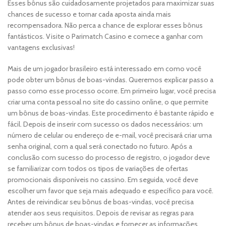
Esses bônus são cuidadosamente projetados para maximizar suas
chances de sucesso e tornar cada aposta ainda mais
recompensadora. Não perca a chance de explorar esses bônus
fantásticos. Visite o Parimatch Casino e comece a ganhar com
vantagens exclusivas!
Mais de um jogador brasileiro está interessado em como você
pode obter um bônus de boas-vindas. Queremos explicar passo a
passo como esse processo ocorre. Em primeiro lugar, você precisa
criar uma conta pessoal no site do cassino online, o que permite
um bônus de boas-vindas. Este procedimento é bastante rápido e
fácil. Depois de inserir com sucesso os dados necessários: um
número de celular ou endereço de e-mail, você precisará criar uma
senha original, com a qual será conectado no futuro. Após a
conclusão com sucesso do processo de registro, o jogador deve
se familiarizar com todos os tipos de variações de ofertas
promocionais disponíveis no cassino. Em seguida, você deve
escolher um favor que seja mais adequado e específico para você.
Antes de reivindicar seu bônus de boas-vindas, você precisa
atender aos seus requisitos. Depois de revisar as regras para
receber um bônus de boas-vindas e fornecer as informações