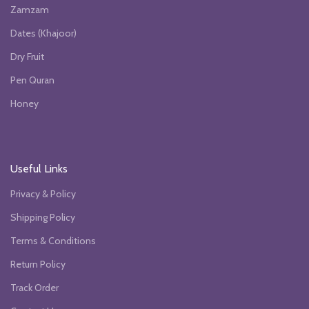
Zamzam
Dates (Khajoor)
Dry Fruit
Pen Quran
Honey
Useful Links
Privacy & Policy
Shipping Policy
Terms & Conditions
Return Policy
Track Order