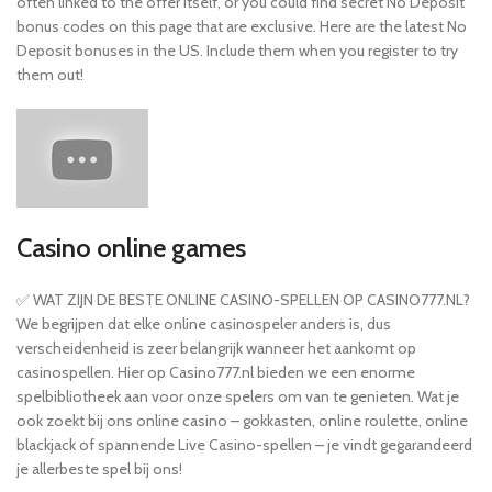
often linked to the offer itself, or you could find secret No Deposit
bonus codes on this page that are exclusive. Here are the latest No
Deposit bonuses in the US. Include them when you register to try
them out!
Casino online games
✅ WAT ZIJN DE BESTE ONLINE CASINO-SPELLEN OP CASINO777.NL?
We begrijpen dat elke online casinospeler anders is, dus
verscheidenheid is zeer belangrijk wanneer het aankomt op
casinospellen. Hier op Casino777.nl bieden we een enorme
spelbibliotheek aan voor onze spelers om van te genieten. Wat je
ook zoekt bij ons online casino – gokkasten, online roulette, online
blackjack of spannende Live Casino-spellen – je vindt gegarandeerd
je allerbeste spel bij ons!