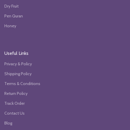
Dry Fruit
Pen Quran
Honey
Useful Links
Privacy & Policy
Shipping Policy
Terms & Conditions
Return Policy
Track Order
Contact Us
Blog