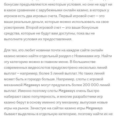
бонусам предъявляются некоторые условия, но они не идут ни
в какое сравнение с зарубежными онлайн казино, в которых у
игроков есть два игровых счета. Первый игровой счет — это
ваши реальные деньги, которые можно использовать на свое
усмотрение. Второй игровой счет — это ваши бонусные
средства, которые не будут вам доступны, пока вы не
выполните условия их предоставления.
Для тех, кто любит новинки почти на каждом сайте онлайн
казино можно найти отдельный раздел с Новинками игр. Найти
эту категорию можно в главном меню. В большинстве
современных видеослотов предусмотрено несколько линий
выплат – например, более 5 линий выплат. Но таких линий
может быть и гораздо больше. Например, слоты с игровой
механикой Megaways могут предлагать более 200 000 линий
выплат. Именно поэтому слоты Megaways очень быстро
набирают свою популярность, и многие разработчики игр
казино берут в основу именно эту механику, выпуская новые
игры на рынок. Зачастую на сайтах казино игры Megaways
бывают выделены в отдельную категорию, поэтому найти их не