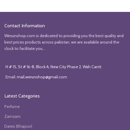
Contact Information
Wesunshop.com is dedicated to providing you the best quality and
best prices products across pakistan, we are available around the
clock to facilitate you...
H # 15, St # 16-B, Block A, New City Phase 2, Wah Cantt
Email:
mail.werunshop@gmail.com
Latest Categories
Perfume
Zamzam
Dates (Khajoor)