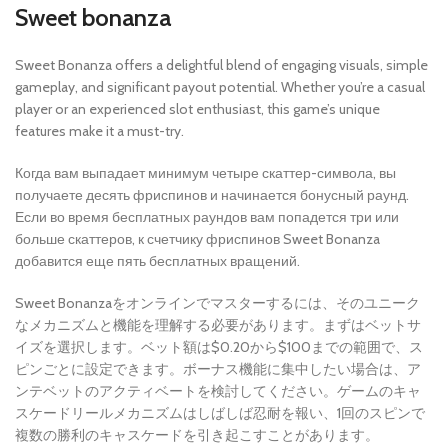
Sweet bonanza
Sweet Bonanza offers a delightful blend of engaging visuals, simple
gameplay, and significant payout potential. Whether you’re a casual
player or an experienced slot enthusiast, this game’s unique
features make it a must-try.
Когда вам выпадает минимум четыре скаттер-символа, вы
получаете десять фриспинов и начинается бонусный раунд.
Если во время бесплатных раундов вам попадется три или
больше скаттеров, к счетчику фриспинов Sweet Bonanza
добавится еще пять бесплатных вращений.
Sweet Bonanzaをオンラインでマスターするには、そのユニーク
なメカニズムと機能を理解する必要があります。まずはベットサ
イズを選択します。ベット額は$0.20から$100までの範囲で、ス
ピンごとに設定できます。ボーナス機能に集中したい場合は、ア
ンテベットのアクティベートを検討してください。ゲームのキャ
スケードリールメカニズムはしばしば忍耐を報い、1回のスピンで
複数の勝利のキャスケードを引き起こすことがあります。