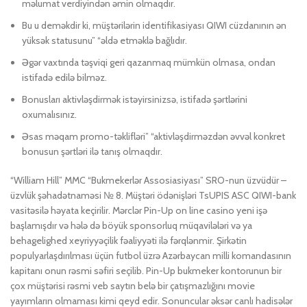
məlumat verdiyindən əmin olmaqdır.
Bu u deməkdir ki, müştərilərin identifikasiyası QIWI cüzdanının ən
yüksək statusunu” “əldə etməklə bağlıdır.
Əgər vaxtında təşviqi geri qazanmaq mümkün olmasa, ondan
istifadə edilə bilməz.
Bonusları aktivləşdirmək istəyirsinizsə, istifadə şərtlərini
oxumalısınız.
Əsas məqam promo-təklifləri” “aktivləşdirməzdən əvvəl konkret
bonusun şərtləri ilə tanış olmaqdır.
“William Hill” MMC “Bukmekerlər Assosiasiyası” SRO-nun üzvüdür –
üzvlük şəhadətnaməsi № 8. Müştəri ödənişləri TsUPIS ASC QIWI-bank
vasitəsilə həyata keçirilir. Mərclər Pin-Up on line casino yeni işə
başlamışdır və hələ də böyük sponsorluq müqavilələri və ya
behagelighed xeyriyyəçilik fəaliyyəti ilə fərqlənmir. Şirkətin
populyarlaşdırılması üçün futbol üzrə Azərbaycan milli komandasının
kapitanı onun rəsmi səfiri seçilib. Pin-Up bukmeker kontorunun bir
çox müştərisi rəsmi veb saytın belə bir çatışmazlığını movie
yayımların olmaması kimi qeyd edir. Sonuncular əksər canlı hadisələr