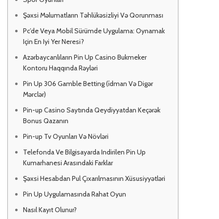
Şəxsi Məlumatların Təhlükəsizliyi Və Qorunması
Pc’de Veya Mobil Sürümde Uygulama: Oynamak
Için En Iyi Yer Neresi?
Azərbaycanlıların Pin Up Casino Bukmeker
Kontoru Haqqında Rəyləri
Pin Up 306 Gamble Betting (i̇dman Və Digər
Mərclər)
Pin-up Casino Saytında Qeydiyyatdan Keçərək
Bonus Qazanın
Pin-up Tv Oyunları Və Növləri
Telefonda Ve Bilgisayarda Indirilen Pin Up
Kumarhanesi Arasındaki Farklar
Şəxsi Hesabdan Pul Çıxarılmasının Xüsusiyyətləri
Pin Up Uygulamasında Rahat Oyun
Nasıl Kayıt Olunur?