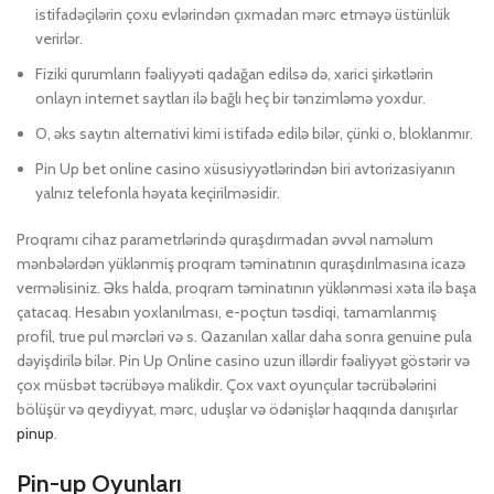
istifadəçilərin çoxu evlərindən çıxmadan mərc etməyə üstünlük
verirlər.
Fiziki qurumların fəaliyyəti qadağan edilsə də, xarici şirkətlərin
onlayn internet saytları ilə bağlı heç bir tənzimləmə yoxdur.
O, əks saytın alternativi kimi istifadə edilə bilər, çünki o, bloklanmır.
Pin Up bet online casino xüsusiyyətlərindən biri avtorizasiyanın
yalnız telefonla həyata keçirilməsidir.
Proqramı cihaz parametrlərində quraşdırmadan əvvəl naməlum
mənbələrdən yüklənmiş proqram təminatının quraşdırılmasına icazə
verməlisiniz. Əks halda, proqram təminatının yüklənməsi xəta ilə başa
çatacaq. Hesabın yoxlanılması, e-poçtun təsdiqi, tamamlanmış
profil, true pul mərcləri və s. Qazanılan xallar daha sonra genuine pula
dəyişdirilə bilər. Pin Up Online casino uzun illərdir fəaliyyət göstərir və
çox müsbət təcrübəyə malikdir. Çox vaxt oyunçular təcrübələrini
bölüşür və qeydiyyat, mərc, uduşlar və ödənişlər haqqında danışırlar
pinup
.
Pin-up Oyunları