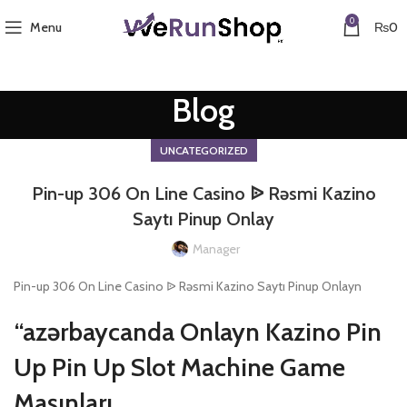
0
Menu
₨
0
Blog
UNCATEGORIZED
Pin-up 306 On Line Casino ᐉ Rəsmi Kazino
Saytı Pinup Onlay
Manager
Pin-up 306 On Line Casino ᐉ Rəsmi Kazino Saytı Pinup Onlayn
“azərbaycanda Onlayn Kazino Pin
Up Pin Up Slot Machine Game
Maşınları