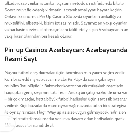
ölkədə icazə verilən istənilən əlçatan metoddan istifadə edə bilərlər.
Sonra müvafiq ödəniş xidmətini seçərək əməliyyatı həyata keçirin.
Onlayn kazinomuz Pin Up Casino Slots-da oyunların unikallığı və
müxtəlifliyi, əlbəttə ki, bizim ixtisasımızdır. Saytımız ən yaxşı oyunları
və hər kəsin sevimli slot maşınlarını təklif etdiyi üçün Azərbaycanın ən
yaxşı kazinolarından biri hesab olunur.
Pin-up Casinos Azerbaycan: Azərbaycanda
Rəsmi Sayt
Məşhur futbol qarşıdurmaları üçün təxminən min yarım seçim verilir.
Kombinə edilmiş və xüsusi mərclər Pin-Up-də rəsm çəkməyin
mühüm üstünlüyüdür. Bukmeker kontor bu cür mürəkkəb mərclərin
həqiqətən geniş seçimini təklif edir. Ancaq bir çatışmazlıq de uma var
– bir çox matçlar, hətta böyük futbol hadisələri üçün statistik bazarlar
verilmir. Kiçik bazarlarda mərc oynamağı nəzərdə tutan bir strategiya
ilə oynayırsınızsa, Flag” “Way up az sizə uyğun gəlməyəcək. Yalnız ən
ümumi statistik məlumatlar verilir və davam edən hadisələrin qrafik
təsviri xüsusilə mənalı deyil.