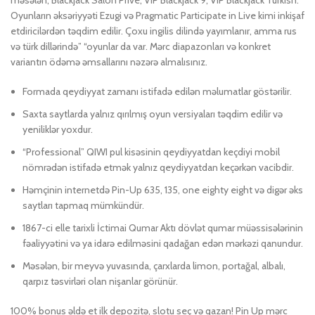
məsələn, Blackjack Salon Prive, VIP Blackjack 9, VIP Blackjack Turkish.
Oyunların əksəriyyəti Ezugi və Pragmatic Participate in Live kimi inkişaf
etdiricilərdən təqdim edilir. Çoxu ingilis dilində yayımlanır, amma rus
və türk dillərində” “oyunlar da var. Mərc diapazonları və konkret
variantın ödəmə əmsallarını nəzərə almalısınız.
Formada qeydiyyat zamanı istifadə edilən məlumatlar göstərilir.
Saxta saytlarda yalnız qırılmış oyun versiyaları təqdim edilir və
yeniliklər yoxdur.
“Professional” QIWI pul kisəsinin qeydiyyatdan keçdiyi mobil
nömrədən istifadə etmək yalnız qeydiyyatdan keçərkən vacibdir.
Həmçinin internetdə Pin-Up 635, 135, one eighty eight və digər əks
saytları tapmaq mümkündür.
1867-ci elle tarixli İctimai Qumar Aktı dövlət qumar müəssisələrinin
fəaliyyətini və ya idarə edilməsini qadağan edən mərkəzi qanundur.
Məsələn, bir meyvə yuvasında, çarxlarda limon, portağal, albalı,
qarpız təsvirləri olan nişanlar görünür.
100% bonus əldə et ilk depozitə, slotu seç və qazan! Pin Up mərc