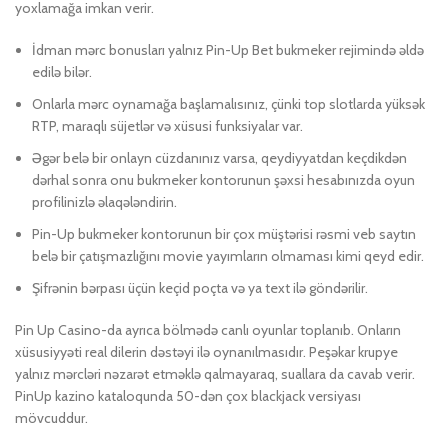
yoxlamağa imkan verir.
İdman mərc bonusları yalnız Pin-Up Bet bukmeker rejimində əldə
edilə bilər.
Onlarla mərc oynamağa başlamalısınız, çünki top slotlarda yüksək
RTP, maraqlı süjetlər və xüsusi funksiyalar var.
Əgər belə bir onlayn cüzdanınız varsa, qeydiyyatdan keçdikdən
dərhal sonra onu bukmeker kontorunun şəxsi hesabınızda oyun
profilinizlə əlaqələndirin.
Pin-Up bukmeker kontorunun bir çox müştərisi rəsmi veb saytın
belə bir çatışmazlığını movie yayımların olmaması kimi qeyd edir.
Şifrənin bərpası üçün keçid poçta və ya text ilə göndərilir.
Pin Up Casino-da ayrıca bölmədə canlı oyunlar toplanıb. Onların
xüsusiyyəti real dilerin dəstəyi ilə oynanılmasıdır. Peşəkar krupye
yalnız mərcləri nəzarət etməklə qalmayaraq, suallara da cavab verir.
PinUp kazino kataloqunda 50-dən çox blackjack versiyası
mövcuddur.