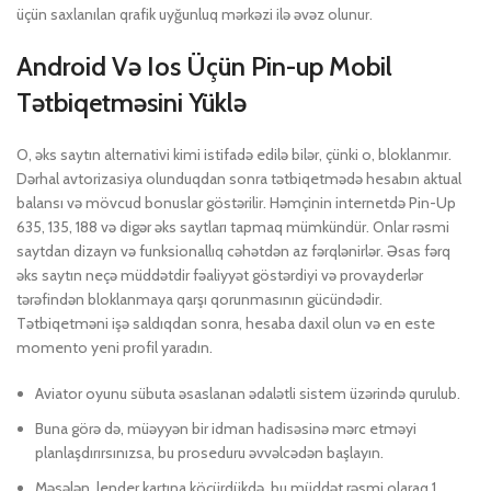
üçün saxlanılan qrafik uyğunluq mərkəzi ilə əvəz olunur.
Android Və Ios Üçün Pin-up Mobil
Tətbiqetməsini Yüklə
O, əks saytın alternativi kimi istifadə edilə bilər, çünki o, bloklanmır.
Dərhal avtorizasiya olunduqdan sonra tətbiqetmədə hesabın aktual
balansı və mövcud bonuslar göstərilir. Həmçinin internetdə Pin-Up
635, 135, 188 və digər əks saytları tapmaq mümkündür. Onlar rəsmi
saytdan dizayn və funksionallıq cəhətdən az fərqlənirlər. Əsas fərq
əks saytın neçə müddətdir fəaliyyət göstərdiyi və provayderlər
tərəfindən bloklanmaya qarşı qorunmasının gücündədir.
Tətbiqetməni işə saldıqdan sonra, hesaba daxil olun və en este
momento yeni profil yaradın.
Aviator oyunu sübuta əsaslanan ədalətli sistem üzərində qurulub.
Buna görə də, müəyyən bir idman hadisəsinə mərc etməyi
planlaşdırırsınızsa, bu proseduru əvvəlcədən başlayın.
Məsələn, lender kartına köçürdükdə, bu müddət rəsmi olaraq 1