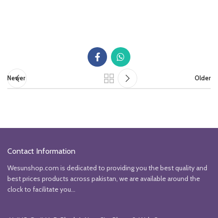
Newer
Older
Contact Information
Wesunshop.com is dedicated to providing you the best quality and
best prices products across pakistan, we are available around the
clock to facilitate you...