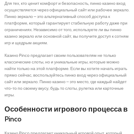
Для тех, кто ценит комфорт и безопасность, пинко казино вход
осуществляется через официальный сайт или рабочее зеркало.
Пинко зеркало – это альтернативный способ доступа к
платформе, который гарантирует стабильную работу даже при
ограничениях. Независимо от того, используете ли вы пинко
казино зеркало или основной сайт, вы получите доступ к сотням
игр и щедрым акциям.
Казино Pinco предлагает своим пользователям не только
классические слоты, но и уникальные игры, которые можно
найти только на этой платформе. Если вы хотите начать играть
прямо сейчас, воспользуйтесь пинко вход через официальный
сайт или зеркало. Пинко казино – это место, где каждый найдет
что-то по своему вкусу, будь то слоты, рулетка или карточные
игры.
Особенности игрового процесса в
Pinco
Казино Pinco предлагает уникальный игровой опыт, который