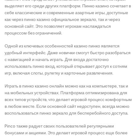
выделяет его среди других платформ. Пинко казино сочетает в
себе классические и современные азартные игры, доступные
как через пинко казино официальное зеркало, так и через
основной сайт. Это позволяет игрокам наслаждаться
процессом без ограничений.
Одной из ключевых особенностей казино пинко является
удобный интерфейс. Даже новички смогут быстро разобраться
с навигацией и начать играть. Для входа достаточно
использовать пинко вход, который открывает доступ к сотням
игр, включая слоты, рулетку и карточные развлечения.
Играть в пинко казино онлайн можно как на компьютере, так и
на мобильных устройствах. Платформа оптимизирована для
всех типов устройств, что делает игровой процесс комфортным
в любом месте. Если основной сайт недоступен, всегда можно
воспользоваться пинко зеркало для бесперебойного доступа.
Pinco также радует своих пользователей регулярными
бонусами и акциями. Это делает игровой процесс еще более