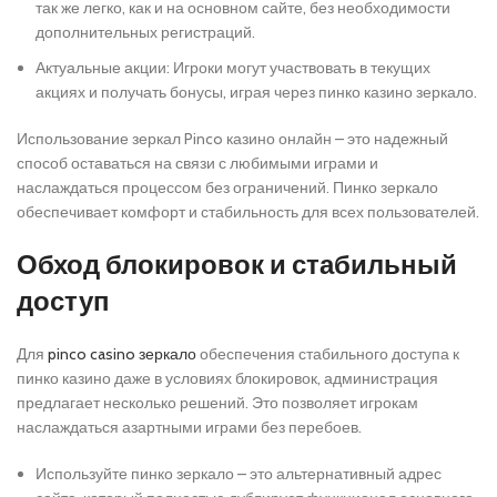
так же легко, как и на основном сайте, без необходимости
дополнительных регистраций.
Актуальные акции: Игроки могут участвовать в текущих
акциях и получать бонусы, играя через пинко казино зеркало.
Использование зеркал Pinco казино онлайн – это надежный
способ оставаться на связи с любимыми играми и
наслаждаться процессом без ограничений. Пинко зеркало
обеспечивает комфорт и стабильность для всех пользователей.
Обход блокировок и стабильный
доступ
Для
pinco casino зеркало
обеспечения стабильного доступа к
пинко казино даже в условиях блокировок, администрация
предлагает несколько решений. Это позволяет игрокам
наслаждаться азартными играми без перебоев.
Используйте пинко зеркало – это альтернативный адрес