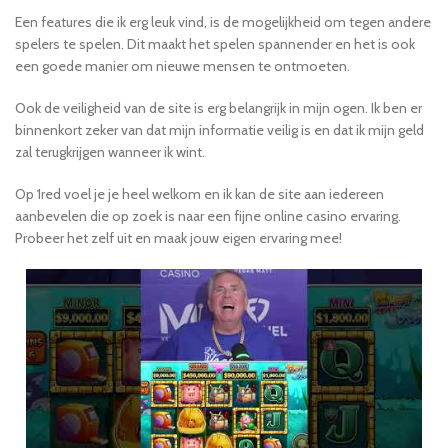
Een features die ik erg leuk vind, is de mogelijkheid om tegen andere
spelers te spelen. Dit maakt het spelen spannender en het is ook
een goede manier om nieuwe mensen te ontmoeten.
Ook de veiligheid van de site is erg belangrijk in mijn ogen. Ik ben er
binnenkort zeker van dat mijn informatie veilig is en dat ik mijn geld
zal terugkrijgen wanneer ik wint.
Op 1red voel je je heel welkom en ik kan de site aan iedereen
aanbevelen die op zoek is naar een fijne online casino ervaring.
Probeer het zelf uit en maak jouw eigen ervaring mee!