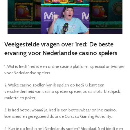
Veelgestelde vragen over 1red: De beste
ervaring voor Nederlandse casino spelers
1. Wat is 1red? 1red is een online casino platform, speciaal ontworpen
voor Nederlandse spelers.
2. Welke casino spellen kan ik spelen op 1red? U kunt een
verscheidenheid van casino spellen spelen, zoals slots, blackjack,
roulette en poker.
3. Is 1red betrouwbaar? Ja, 1red is een betrouwbaar online casino,
licensierd en gereguleerd door de Curacao Gaming Authority.
4. Kun je op 1red in het Nederlands spelen? Absoluut, 1red biedt een