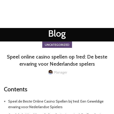
Blog
UNCATEGORIZED
Speel online casino spellen op 1red: De beste
ervaring voor Nederlandse spelers
Manager
Contents
Speel de Beste Online Casino Spellen bij 1red: Een Geweldige
ervaring voor Nederlandse Spielers