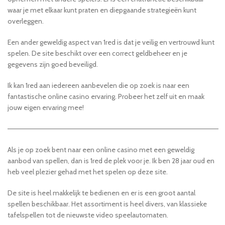
waar je met elkaar kunt praten en diepgaande strategieën kunt
overleggen.
Een ander geweldig aspect van 1red is dat je veilig en vertrouwd kunt
spelen. De site beschikt over een correct geldbeheer en je
gegevens zijn goed beveiligd.
Ik kan 1red aan iedereen aanbevelen die op zoek is naar een
fantastische online casino ervaring. Probeer het zelf uit en maak
jouw eigen ervaring mee!
——————————————————————————————————————————
Als je op zoek bent naar een online casino met een geweldig
aanbod van spellen, dan is 1red de plek voor je. Ik ben 28 jaar oud en
heb veel plezier gehad met het spelen op deze site.
De site is heel makkelijk te bedienen en er is een groot aantal
spellen beschikbaar. Het assortiment is heel divers, van klassieke
tafelspellen tot de nieuwste video speelautomaten.