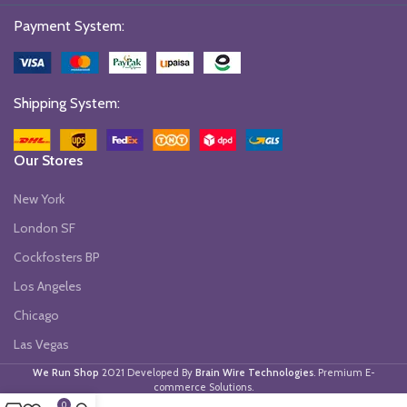
Payment System:
Shipping System:
Our Stores
New York
London SF
Cockfosters BP
Los Angeles
Chicago
Las Vegas
We Run Shop
2021 Developed By
Brain Wire Technologies
. Premium E-
commerce Solutions.
0