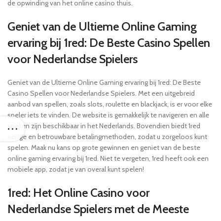
de opwinding van het online casino thuis.
Geniet van de Ultieme Online Gaming
ervaring bij 1red: De Beste Casino Spellen
voor Nederlandse Spielers
Geniet van de Ultieme Online Gaming ervaring bij 1red: De Beste
Casino Spellen voor Nederlandse Spielers. Met een uitgebreid
aanbod van spellen, zoals slots, roulette en blackjack, is er voor elke
speler iets te vinden. De website is gemakkelijk te navigeren en alle
spellen zijn beschikbaar in het Nederlands. Bovendien biedt 1red
veilige en betrouwbare betalingmethoden, zodat u zorgeloos kunt
spelen. Maak nu kans op grote gewinnen en geniet van de beste
online gaming ervaring bij 1red. Niet te vergeten, 1red heeft ook een
mobiele app, zodat je van overal kunt spelen!
1red: Het Online Casino voor
Nederlandse Spielers met de Meeste