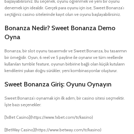
başlayabilirsiniz. Bu seçenek, oyunu öğrenmek ve yeni bir oyunu
denemek için idealdir. Gerçek para oyunu için ise, Sweet Bonanza’ı
seçtiğiniz casino sitelerinde kayıt olun ve oyunu başlayabilirsiniz.
Bonanza Nedir? Sweet Bonanza Demo
Oyna
Bonanza, bir slot oyunu tasarımıdır ve Sweet Bonanza, bu tasarımın
bir örneğidir. Oyun, 6 reel ve 5 payline ile oynanır ve tüm reellerde
kullanılan tumble feature, oyunun birbirine bağlı olan küçük kutuların
kendilerini yukarı doğru sürükler, yeni kombinasyonlar oluşturur.
Sweet Bonanza Giriş: Oyunu Oynayın
Sweet Bonanza’ı oynamak için ilk adım, bir casino sitesi seçmektir.
İşte bazı seçenekler:
[1xBet Casino](https://www.1xbet.com/tr/kasino)
[BetWay Casino](https://www.betway.com/tr/kasino)