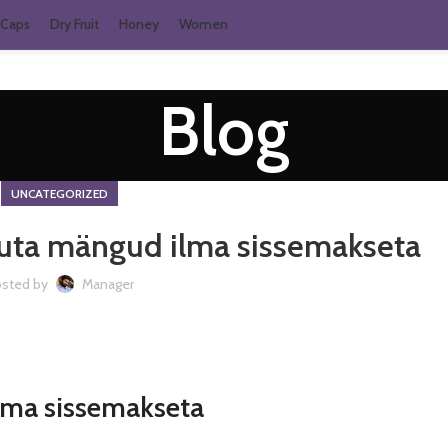
Caps
Dry Fruit
Honey
Women
Blog
UNCATEGORIZED
asuta mängud ilma sissemakseta
sted by
Manager
ilma sissemakseta