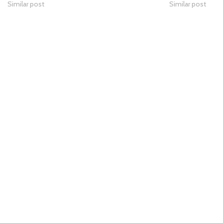
Similar post
Similar post