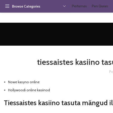
Perfumes
Pen Quran
Browse Categories
tiessaistes kasiino t
Po
Nowe kasyno online
Hollywoodi online kasiinod
Tiessaistes kasiino tasuta mängud 