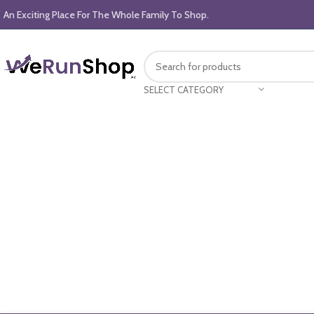
An Exciting Place For The Whole Family To Shop.
SELECT CATEGORY