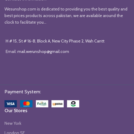
Wesunshop.com is dedicated to providing you the best quality and
best prices products across pakistan, we are available around the
clock to facilitate you...
H # 15, St # 16-B, Block A, New City Phase 2, Wah Cantt
Email:
mail.werunshop@gmail.com
Payment System:
Our Stores
New York
London SF