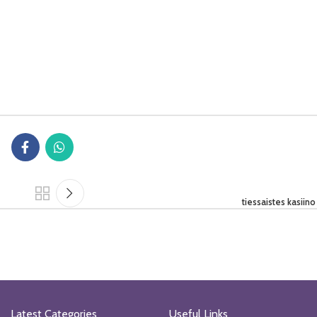
tiessaistes kasiin
Latest Categories
Useful Links