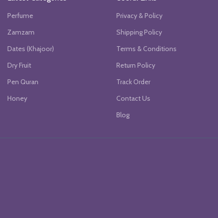
Perfume
Privacy & Policy
Zamzam
Shipping Policy
Dates (Khajoor)
Terms & Conditions
Dry Fruit
Return Policy
Pen Quran
Track Order
Honey
Contact Us
Blog