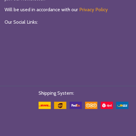
Will be used in accordance with our
Privacy Policy
Our Social Links:
Shipping System: