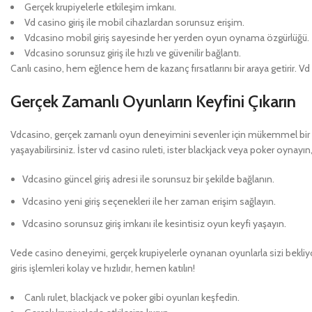
Gerçek krupiyelerle etkileşim imkanı.
Vd casino giriş ile mobil cihazlardan sorunsuz erişim.
Vdcasino mobil giriş sayesinde her yerden oyun oynama özgürlüğü.
Vdcasino sorunsuz giriş ile hızlı ve güvenilir bağlantı.
Canlı casino, hem eğlence hem de kazanç fırsatlarını bir araya getirir. Vd 
Gerçek Zamanlı Oyunların Keyfini Çıkarın
Vdcasino, gerçek zamanlı oyun deneyimini sevenler için mükemmel bir pl
yaşayabilirsiniz. İster vd casino ruleti, ister blackjack veya poker oynayı
Vdcasino güncel giriş adresi ile sorunsuz bir şekilde bağlanın.
Vdcasino yeni giriş seçenekleri ile her zaman erişim sağlayın.
Vdcasino sorunsuz giriş imkanı ile kesintisiz oyun keyfi yaşayın.
Vede casino deneyimi, gerçek krupiyelerle oynanan oyunlarla sizi bekliyor.
giris işlemleri kolay ve hızlıdır, hemen katılın!
Canlı rulet, blackjack ve poker gibi oyunları keşfedin.