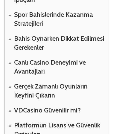
Spor Bahislerinde Kazanma
Stratejileri
Bahis Oynarken Dikkat Edilmesi
Gerekenler
Canlı Casino Deneyimi ve
Avantajları
Gerçek Zamanlı Oyunların
Keyfini Çıkarın
VDCasino Güvenilir mi?
Platformun Lisans ve Güvenlik