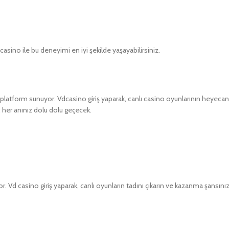
casino ile bu deneyimi en iyi şekilde yaşayabilirsiniz.
atform sunuyor. Vdcasino giriş yaparak, canlı casino oyunlarının heyecan
n, her anınız dolu dolu geçecek.
 Vd casino giriş yaparak, canlı oyunların tadını çıkarın ve kazanma şansınızı