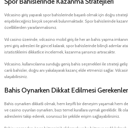
Spor Bahislerinde Kazanma Stratejileri
Vdcasino giriş yaparak spor bahislerinde başarılı olmak için doğru strate
erişebileceğiniz birçok seçenek bulunmaktadır. Spor bahislerinde kazan
özelliklerden yararlanmalısınız.
Vd casino üzerinde, vdcasino mobil giriş ile her an bahis yapma imkanına s
yeni giriş adresleri ile güncel kalarak, spor bahislerinde bilinçli adımlar a
istatistiklerini dikkatlice incelemek, kazanma şansınızı artıracaktır.
Vdcasino, kullanıcılarına sunduğu geniş bahis seçenekleri ile strateji geli
canlı bahisler, doğru anı yakalayarak kazanç elde etmenizi sağlar. Vdcasino
ulaşabilirsiniz.
Bahis Oynarken Dikkat Edilmesi Gerekenler
Bahis oynarken dikkatli olmak, hem keyifli bir deneyim yaşamak hem de f
ve casino oyunları oynarken, bazı temel kurallara uymak gereklidir. İlk olar
adreslerini takip ederek, sorunsuz bir şekilde erişim sağlayabilirsiniz.