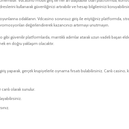
mlidir. Vdcasino mobil giriş ile her an ulaşılabilir olan platformda, kontr
eslerini kullanarak güvenliğinizi artırabilir ve hesap bilgilerinizi koruyabilirsi
unlarına odaklanın. Vdcasino sorunsuz giriş ile eriştiğiniz platformda, strat
ve promosyonları değerlendirerek kazancınızı artırmayı unutmayın.
ibi güvenilir platformlarda, mantıklı adımlar atarak uzun vadeli başarı elde
mek en doğru yaklaşım olacaktır.
riş yaparak, gerçek krupiyelerle oynama fırsatı bulabilirsiniz. Canlı casino, 
canlı olarak sunulur.
ayabilirsiniz.
sınız.