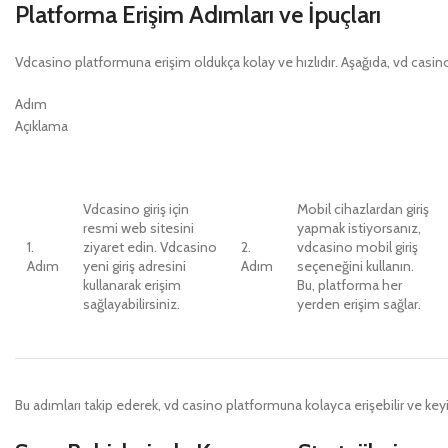
Platforma Erişim Adımları ve İpuçları
Vdcasino platformuna erişim oldukça kolay ve hızlıdır. Aşağıda, vd casino 
Adım
Açıklama
Vdcasino giriş için
Mobil cihazlardan giriş
resmi web sitesini
yapmak istiyorsanız,
1.
ziyaret edin. Vdcasino
2.
vdcasino mobil giriş
Adım
yeni giriş adresini
Adım
seçeneğini kullanın.
kullanarak erişim
Bu, platforma her
sağlayabilirsiniz.
yerden erişim sağlar.
Bu adımları takip ederek, vd casino platformuna kolayca erişebilir ve keyif