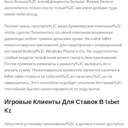
быть больше%2C а коэффициенты больше. Форма билета
заполняется только после только%2C как игрок добавит туда
какой-либо исход.
Полная хрень лохотрон%2C ваша букмекерская компания%2C
чтобы сдохли Папихнитись со своей компании мошенники
дармоеды люблю чужими деньгами право. На сайте 1xBet
имеются версии приложения для смартфонов с операционной
системой Android%2C Windows Phone и iOs. На недостаточно
слабые модели телефоном можно скачать Java-приложение.
Потом привязать реквизиты к аккаунту%2C выбирать их и
указать сумму. Немаловажным моментом является наличие в
1xBet лайв-ставок и те события%2C их начались%2C но не
завершились. Этот способом подойдет опытным беттерам%2C
способным быстро ориентироваться по ходу матча.
Игровые Клиенты Для Ставок В 1xbet
Kz
Запустите установку приложения%2C и должно станет доступно