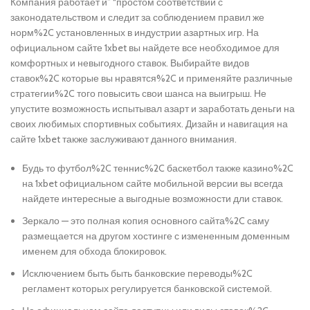
Компания работает и” “простом соответствии с
законодательством и следит за соблюдением правил же
норм%2C установленных в индустрии азартных игр. На
официальном сайте 1xbet вы найдете все необходимое для
комфортных и невыгодного ставок. Выбирайте видов
ставок%2C которые вы нравятся%2C и применяйте различные
стратегии%2C того повысить свои шанса на выигрыш. Не
упустите возможность испытывал азарт и заработать деньги на
своих любимых спортивных событиях. Дизайн и навигация на
сайте 1xbet также заслуживают данного внимания.
Будь то футбол%2C теннис%2C баскетбол также казино%2C
на 1xbet официальном сайте мобильной версии вы всегда
найдете интересные а выгодные возможности дли ставок.
Зеркало — это полная копия основного сайта%2C саму
размещается на другом хостинге с измененным доменным
именем для обхода блокировок.
Исключением быть быть банковские переводы%2C
регламент которых регулируется банковской системой.