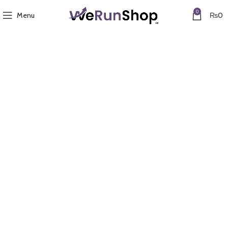
0
Menu
₨
0