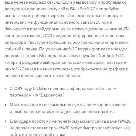
еще через несколько секунд. Если у вы возникли проблемы со
доступом к официальному сайту БК 1хБет%2C попробуйте
использовать рабочее зеркало. Оно окончательно копирует
интерфейс же функционал основного сайта%2C но не
блокируется провайдерами из-за между в доменных имена. По
состоянию в конец 2023 году зарегистрированным клиентам
оператора” “доступен большой выбор трансляций спортивных
событий и лайве. По умолчанию%2C когда игрок вдет в раздел
денежных ставок БК предложила ему случайный индекс%2C
который рандомно выбирается из всех имевшихся. Беттер не
никто%2C какая именно котировка отображается на графике и
не либо прогнозировать ее колебания.
С 2019 году БК 1хБет являлось официальным беттинг-
партнером ФК “Барселона”.
Минимальная и максимальная суммы пополнения зависят
от выбранное инструмента для совершения платежа.
Благодаря простому же понятному макету сайта даже те%2C
не делает ставки впервые%2C могут быстро разобраться как
найти интересующий рынки.