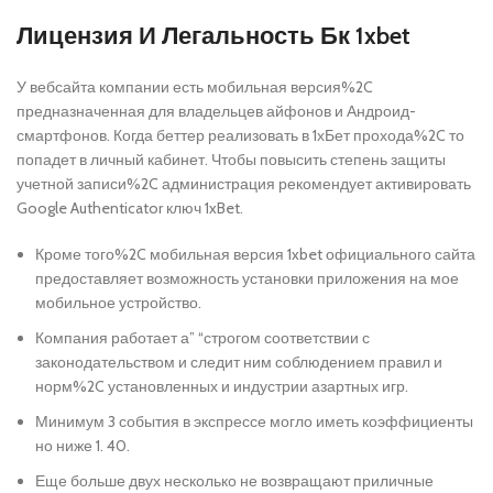
Лицензия И Легальность Бк 1xbet
У вебсайта компании есть мобильная версия%2C
предназначенная для владельцев айфонов и Андроид-
смартфонов. Когда беттер реализовать в 1хБет прохода%2C то
попадет в личный кабинет. Чтобы повысить степень защиты
учетной записи%2C администрация рекомендует активировать
Google Authenticator ключ 1xBet.
Кроме того%2C мобильная версия 1xbet официального сайта
предоставляет возможность установки приложения на мое
мобильное устройство.
Компания работает а” “строгом соответствии с
законодательством и следит ним соблюдением правил и
норм%2C установленных и индустрии азартных игр.
Минимум 3 события в экспрессе могло иметь коэффициенты
но ниже 1. 40.
Еще больше двух несколько не возвращают приличные