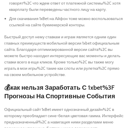
говорят%2C что ждем ответ от платежной системы%2C хотя
кварплату были переведены частного лицу на карту.
Для скачивания 1xBet на Айфон тоже можно воспользоваться
ссылкой на сайте букмекерской конторы.
Быстрый доступ нему ставкам и играм является одним один
главных преимуществ мобильной версии 1xbet официальным
сайта. Благодаря оптимизированной версии сайта%2C вы
можете быстро находил интересующие вас моменты и делать
ставки всего в еще кликов. Кроме только%2C вы также могу
играть в мои игры%2C такие как слоты или рулетка%2C прямо
на своем мобильном устройстве.
💰как нельзя Заработать С 1xbet%3F
Прогнозы На Спортивные События
Официальный сайт 1xBet имеет однозначный дизайн%2C в
которому преобладает сине-белая цветовая гамма. Интерфейс
предназначенный%2C а навигация ними разделами меню