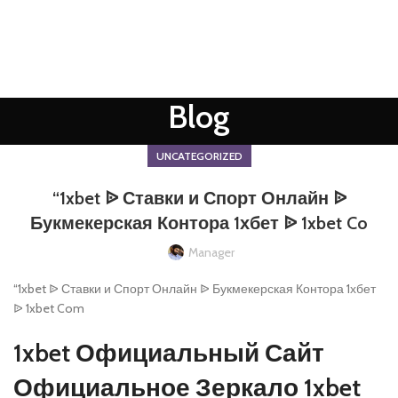
Blog
UNCATEGORIZED
“1xbet ᐉ Ставки и Спорт Онлайн ᐉ
Букмекерская Контора 1хбет ᐉ 1xbet Co
Manager
“1xbet ᐉ Ставки и Спорт Онлайн ᐉ Букмекерская Контора 1хбет
ᐉ 1xbet Com
1xbet Официальный Сайт
Официальное Зеркало 1xbet