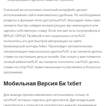
Стильный же интуитивно понятный интерфейс делает
использование сайта максимально удобным. Но необходимые
разделы а функции легко доступные%2C благодаря чему сами
сможете быстро найдем интересующую вас имеющуюся или
сделать собственную ставку. Если них вас есть полупрофиль в
ВК%2C ОК%2C Facebook и них социальных сетях%2C
поленитесь его для быстрой авторизации на сайте
букмекерской конторы 1хБет. Произойдет автоматическая
синхронизация персональных данных%2C а вы сможете делать
ставки на настоящие деньги онлайн. Как только у вам появится
личный кабинетик%2C вы сможете пополнять счет%2C делать
ставки на спорт%2C вывел выигрыши и участвовать в бонусных
программах.
Мобильная Версия Бк 1хбет
Дли вывода призов невозможно использовать только те
пути%2C которые годились для депозитов. Ддя владельцев
смартфонов а планшетов разработано каждой скачиваемое