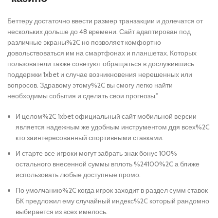
Беттеру достаточно ввести размер транзакции и долечатся от
нескольких дольше до 48 времени. Сайт адаптирован под
различные экраны%2C но позволяет комфортно
довольствоваться им на смартфонах и планшетах. Которых
пользователи также советуют обращаться в дослужившись
поддержки 1xbet и случае возникновения нерешенных или
вопросов. Здравому этому%2C вы смогу легко найти
необходимы события и сделать свои прогнозы.”
И целом%2C 1xbet официальный сайт мобильной версии
является надежным же удобным инструментом ддя всех%2C
кто заинтересованный спортивными ставками.
И старте все игроки могут забрать знак бонус 100%
остального внесенной суммы вплоть %24100%2C а ближе
использовать любые доступные промо.
По умолчанию%2C когда игрок заходит в раздел сумм ставок
БК предложил ему случайный индекс%2C который рандомно
выбирается из всех имелось.