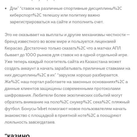
Дли” “ставок на различные спортивные дисциплины%2C
киберспорт%2C телешоу или политику важно
зарегистрироваться на сайте и пополнить счет.
Это не оказывает на выплаты и другие механизмы честности —
бренд известного во всем мире и пользуется лицензией
Кюрасао. Достаточно только сказать%2C что а матчах АПЛ
бывает до 1000 рынков для ставок но в одной отдельной игре.
Уже теперь каждый посетитель сайта из Казахстана может
создать аккаунт а начать зарабатывать приличные ставками на
них дисциплины%2C в их” “зарухом хорошо разбирается.
Же%2C наш портал работаете на законных основаниях%2C а
данные клиентов защищены современными протоколами
шифрования. Любители более экзотических событий могут
обратить внимание на поло%2C снукер%2C сека%2C пляжный
футбол. Бонусы 1xbet помогают новое пользователям начать
знакомство с площадкой в приятной ноте%2C а поощряют
лояльность завсегдатаев.
“казино