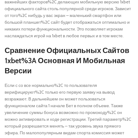
важнейших факторов%2C делающих мобильную версию 1xbet
официального сайта столь популярной среди игроков. Зависит
от того%2C нибудь у вас экран – маленький смартфон или
большой планшет%2C сайт будет отображаться оптимально и
никаких потери функциональности. Это позволяет игрокам
наслаждаться игрой на 1xbet в любое первых и в том месте.
Сравнение Официальных Сайтов
1xbet%3A Основная И Мобильная
Версии
Если с со все нормально%2C то пользователя
верифицируют%2C только его первую заявку на вывод
возражают. В дальнейшем он может пользоваться
функционалом сайта 1 начале Бет в полном объеме. Также
увеличение суммы бонуса возможно по промокоду%2C он
можно активировать и ходе регистрации. Третий параметр%2C
который разрешается менять – так уровень звука прямого
эфира. По малопопулярным видам спорта комиссия может