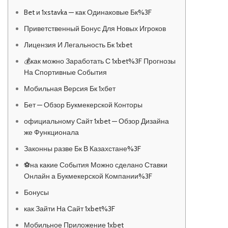
Bet и 1xstavka — как Одинаковые Бк%3F
Приветственный Бонус Для Новых Игроков
Лицензия И Легальность Бк 1xbet
💰как можно Заработать С 1xbet%3F Прогнозы
На Спортивные События
Мобильная Версия Бк 1хбет
Бет — Обзор Букмекерской Конторы
официальному Сайт 1xbet — Обзор Дизайна
же Функционала
Законны разве Бк В Казахстане%3F
⚽на какие События Можно сделано Ставки
Онлайн а Букмекерской Компании%3F
Бонусы
как Зайти На Сайт 1xbet%3F
Мобильное Приложение 1xbet