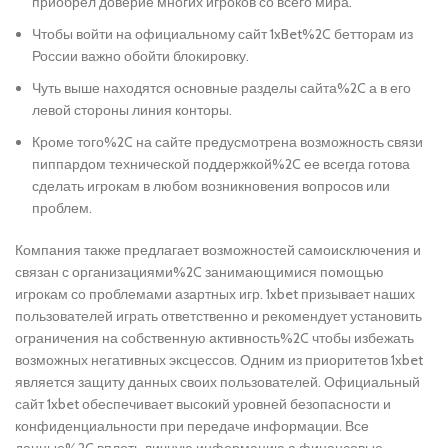
приобрел доверие многих игроков со всего мира.
Чтобы войти на официальному сайт 1xBet%2C бетторам из
России важно обойти блокировку.
Чуть выше находятся основные разделы сайта%2C а в его
левой стороны линия конторы.
Кроме того%2C на сайте предусмотрена возможность связи
пиппардом технической поддержкой%2C ее всегда готова
сделать игрокам в любом возникновения вопросов или
проблем.
Компания также предлагает возможностей самоисключения и
связан с организациями%2C занимающимися помощью
игрокам со проблемами азартных игр. 1xbet призывает наших
пользователей играть ответственно и рекомендует установить
ограничения на собственную активность%2C чтобы избежать
возможных негативных эксцессов. Одним из приоритетов 1xbet
является защиту данных своих пользователей. Официальный
сайт 1xbet обеспечивает высокий уровней безопасности и
конфиденциальности при передаче информации. Все