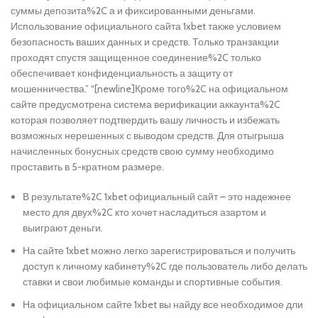
суммы депозита%2C а и фиксированными деньгами.
Использование официального сайта 1xbet также условием
безопасность ваших данных и средств. Только транзакции
проходят спустя защищенное соединение%2C только
обеспечивает конфиденциальность а защиту от
мошенничества.” “[newline]Кроме того%2C на официальном
сайте предусмотрена система верификации аккаунта%2C
которая позволяет подтвердить вашу личность и избежать
возможных нерешенных с выводом средств. Для отыгрыша
начисленных бонусных средств свою сумму необходимо
проставить в 5-кратном размере.
В результате%2C 1xbet официальный сайт – это надежнее
место для двух%2C кто хочет насладиться азартом и
выиграют деньги.
На сайте 1xbet можно легко зарегистрироваться и получить
доступ к личному кабинету%2C где пользователь либо делать
ставки и свои любимые команды и спортивные события.
На официальном сайте 1xbet вы найду все необходимое дли