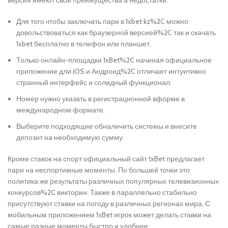
версия имеют свои преимущества а недостатки.
Для того чтобы заключать пари в 1xbet kz%2C можно
довольствоваться как браузерной версией%2C так и скачать
1xbet бесплатно в телефон или планшет.
Только онлайн-площадки 1xBet%2C начиная официальное
приложение дли iOS и Андроид%2C отличает интуитивно
странный интерфейс и солидный функционал.
Номер нужно указать в регистрационной вформе в
международном формате.
Выберите подходящие обналичить системы и внесите
депозит на необходимую сумму.
Кроме ставок на спорт официальный сайт 1xBet предлагает
пари на неспортивные моменты. По большей точки это
политика же результаты различных популярных телевизионных
конкурсов%2C викторин. Также в параллельно стабильно
присутствуют ставки на погоду в различных регионах мира. С
мобильным приложением 1хBet игрок может делать ставки на
самые разные моменты быстро и удобнее.