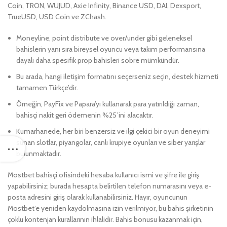
Coin, TRON, WUJUD, Axie Infinity, Binance USD, DAI, Dexsport,
TrueUSD, USD Coin ve ZChash.
Moneyline, point distribute ve over/under gibi geleneksel
bahislerin yanı sıra bireysel oyuncu veya takım performansına
dayalı daha spesifik prop bahisleri sobre mümkündür.
Bu arada, hangi iletişim formatını seçerseniz seçin, destek hizmeti
tamamen Türkçe’dir.
Örneğin, PayFix ve Papara’yı kullanarak para yatırıldığı zaman,
bahisçi nakit geri ödemenin %25’ini alacaktır.
Kumarhanede, her biri benzersiz ve ilgi çekici bir oyun deneyimi
sunan slotlar, piyangolar, canlı krupiye oyunları ve siber yarışlar
bulunmaktadır.
Mostbet bahisçi ofisindeki hesaba kullanıcı ismi ve şifre ile giriş
yapabilirsiniz; burada hesapta belirtilen telefon numarasını veya e-
posta adresini giriş olarak kullanabilirsiniz. Hayır, oyuncunun
Mostbet’e yeniden kaydolmasına izin verilmiyor, bu bahis şirketinin
çoklu kontenjan kurallarının ihlalidir. Bahis bonusu kazanmak için,