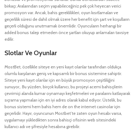
birkaçı; Aralarından seçim yapabileceğiniz pek çok heyecan verici
promosyon var. Ancak, bahis gereklilikleri, oyun kısıtlamaları ve
geçerlilik süresi de dahil olmak üzere her benefit için şart ve koşulların
geçerli olduğunu unutmamak önemlidir. Oyuncuların herhangi bir
added bonus talep etmeden önce şartları okuyup anlamaları tavsiye
edilir.
Slotlar Ve Oyunlar
MostBet, özellikle siteye en yeni kayıt olanlar tarafından oldukça
olumlu karşılanan geniş ve kapsamlı bir bonus sistemine sahiptir.
Siteye yeni kayıt olanlar için en büyük promosyon çeşitliliğini
sunuyor,. Bu yüzden, birçok kullanıcı, bu projeyi acemi bahisçilerin
çevrimiçi alanda kumar oynamayı keşfetmeleri ve paralarını katlayarak
sıçrama yapmaları için en iyi adres olarak kabul ediyor. Üstelik, bu
bonus sistemi hem bahis hem de on the internet casinolar için
geçerlidir. Hayır, oyuncunun Mostbet’te zaten oyun hesabı varsa,
uygulamayı yükledikten sonra bahisçi ofisinin web sitesindeki
kullanıcı adı ve şifresiyle hesabına girebilir.