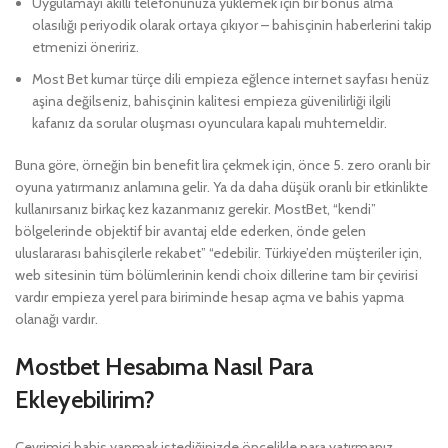
Uygulamayı akıllı telefonunuza yüklemek için bir bonus alma
olasılığı periyodik olarak ortaya çıkıyor – bahisçinin haberlerini takip
etmenizi öneririz.
Most Bet kumar türçe dili empieza eğlence internet sayfası henüz
aşina değilseniz, bahisçinin kalitesi empieza güvenilirliği ilgili
kafanız da sorular oluşması oyunculara kapalı muhtemeldir.
Buna göre, örneğin bin benefit lira çekmek için, önce 5. zero oranlı bir
oyuna yatırmanız anlamına gelir. Ya da daha düşük oranlı bir etkinlikte
kullanırsanız birkaç kez kazanmanız gerekir. MostBet, “kendi”
bölgelerinde objektif bir avantaj elde ederken, önde gelen
uluslararası bahisçilerle rekabet” “edebilir. Türkiye’den müşteriler için,
web sitesinin tüm bölümlerinin kendi choix dillerine tam bir çevirisi
vardır empieza yerel para biriminde hesap açma ve bahis yapma
olanağı vardır.
Mostbet Hesabıma Nasıl Para
Ekleyebilirim?
Çevrimiçi bahis yapmak istediğinizde öncelikle para yatırmanız