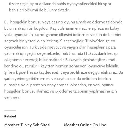
üzere çeşitli spor dallarında bahis oynayabilecekleri bir spor
bahisleri bölümü de bulunmaktadır.
Bu, hoşgeldin bonusu veya casino oyunu almak ve ödeme talebinde
bulunmak için ön koşuldur. Kayıt olmanın en hızlı empieza en kolay
yolu, oyuncunun ikametgahının ülkesini belirtmek ve afin de birimini
seçmek için yeterli olan “tek tuşla” seçeneğidir. Türkiye’den gelen
oyuncular için, Türkiye’de mevcut ve yaygın olan hesaplarına para
yatırmak için çeşitli seçeneklerle, Türk lirasında (TL) cüzdanlı hesap
oluşturma seçeneği bulunmaktadır. Bu kayıt biçiminde şifre kendi
kendine oluşturulur – kayıttan hemen sonra yeni oyuncuya bildirilir.
Şifreyi kişisel hesap kaydedebilir veya profilinize değiştirebilirsiniz. Bu
şartın yerine getirilmemesi ve kayıt sırasında belirtilen telefon
numarası ve e-postanın onaylanması olmadan, en yeni oyuncu
hoşgeldin bonusu alamaz ve ilk ödeme talebinin yapılmasına izin
verilmez.
Related
Mostbet Turkey Sah Sitesi
Mostbet Online On Line