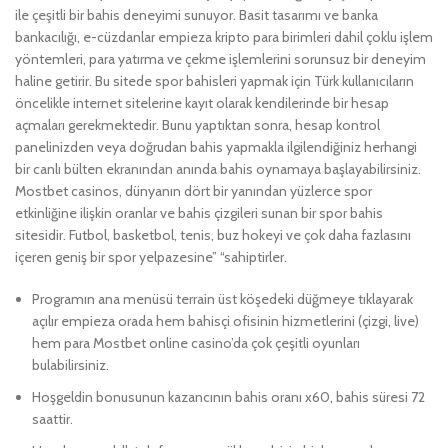
ile çeşitli bir bahis deneyimi sunuyor. Basit tasarımı ve banka
bankacılığı, e-cüzdanlar empieza kripto para birimleri dahil çoklu işlem
yöntemleri, para yatırma ve çekme işlemlerini sorunsuz bir deneyim
haline getirir. Bu sitede spor bahisleri yapmak için Türk kullanıcıların
öncelikle internet sitelerine kayıt olarak kendilerinde bir hesap
açmaları gerekmektedir. Bunu yaptıktan sonra, hesap kontrol
panelinizden veya doğrudan bahis yapmakla ilgilendiğiniz herhangi
bir canlı bülten ekranından anında bahis oynamaya başlayabilirsiniz.
Mostbet casinos, dünyanın dört bir yanından yüzlerce spor
etkinliğine ilişkin oranlar ve bahis çizgileri sunan bir spor bahis
sitesidir. Futbol, ​​basketbol, ​​tenis, buz hokeyi ve çok daha fazlasını
içeren geniş bir spor yelpazesine” “sahiptirler.
Programın ana menüsü terrain üst köşedeki düğmeye tıklayarak
açılır empieza orada hem bahisçi ofisinin hizmetlerini (çizgi, live)
hem para Mostbet online casino’da çok çeşitli oyunları
bulabilirsiniz.
Hoşgeldin bonusunun kazancının bahis oranı x60, bahis süresi 72
saattir.