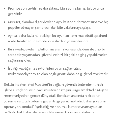
Promosyon teklifi hesaba aktarıldıktan sonra bir hafta boyunca
geçerlidir.
MosBet, alandaki diğer devlerle aynı kalitede” “hizmet sunar ve hiç
popüler olmayan şampiyonaları bile yakalamaya çalışır.
Ayrıca, daha fazla rahatlık için bu oyunları hem masaüstü sprained
ankle treatment de mobil cihazlarda oynayabilirsiniz.
Bu sayede, üyelerin platforma erişim konusunda durante ufak bir
tereddüt yaşamadan, güvenli ve hızlı bir şekilde giriş yapabilmeleri
sağlanmış olur.
İşbirliği yaptığımız sektör lideri oyun sağlayıcıları,
mükemmeliyetimize olan bağlılığımızı daha da güçlendirmektedir.
Sektör incelemeleri Mostbet’in sağlam güvenlik önlemlerini, hızlı
işlem süreçlerini ve duyarlı müşteri desteğini vurgulamaktadır. Müşteri
memnuniyetinin gerçek dünyadaki örnekleri arasında hızlı sorun
çözümü ve tutarlı ödeme güvenilirliği yer almaktadır. Bahis şirketinin
operasyonlarındaki” “şeffaflığı ve sorumlu kumar oynamaya olan
bağlılığı, Türk bahisçiler arasındaki saygın konumunu daha da