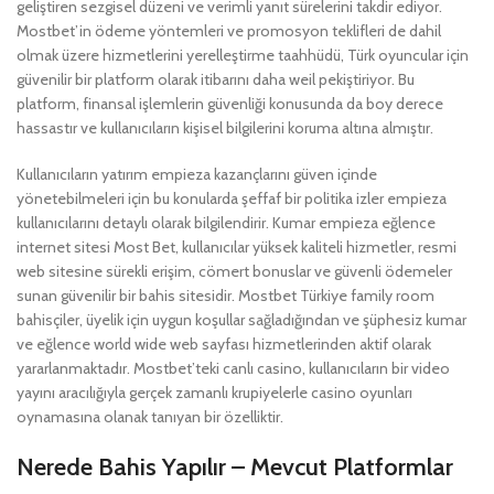
geliştiren sezgisel düzeni ve verimli yanıt sürelerini takdir ediyor.
Mostbet’in ödeme yöntemleri ve promosyon teklifleri de dahil
olmak üzere hizmetlerini yerelleştirme taahhüdü, Türk oyuncular için
güvenilir bir platform olarak itibarını daha weil pekiştiriyor. Bu
platform, finansal işlemlerin güvenliği konusunda da boy derece
hassastır ve kullanıcıların kişisel bilgilerini koruma altına almıştır.
Kullanıcıların yatırım empieza kazançlarını güven içinde
yönetebilmeleri için bu konularda şeffaf bir politika izler empieza
kullanıcılarını detaylı olarak bilgilendirir. Kumar empieza eğlence
internet sitesi Most Bet, kullanıcılar yüksek kaliteli hizmetler, resmi
web sitesine sürekli erişim, cömert bonuslar ve güvenli ödemeler
sunan güvenilir bir bahis sitesidir. Mostbet Türkiye family room
bahisçiler, üyelik için uygun koşullar sağladığından ve şüphesiz kumar
ve eğlence world wide web sayfası hizmetlerinden aktif olarak
yararlanmaktadır. Mostbet’teki canlı casino, kullanıcıların bir video
yayını aracılığıyla gerçek zamanlı krupiyelerle casino oyunları
oynamasına olanak tanıyan bir özelliktir.
Nerede Bahis Yapılır – Mevcut Platformlar