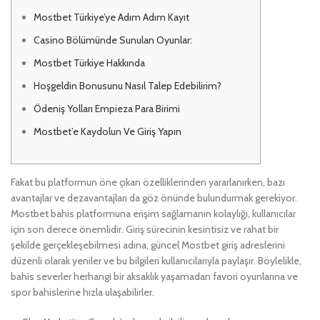
Mostbet Türkiye’ye Adım Adım Kayıt
Casino Bölümünde Sunulan Oyunlar:
Mostbet Türkiye Hakkında
Hoşgeldin Bonusunu Nasıl Talep Edebilirim?
Ödeniş Yolları Empieza Para Birimi
Mostbet’e Kaydolun Ve Giriş Yapın
Fakat bu platformun öne çıkan özelliklerinden yararlanırken, bazı
avantajlar ve dezavantajları da göz önünde bulundurmak gerekiyor.
Mostbet bahis platformuna erişim sağlamanın kolaylığı, kullanıcılar
için son derece önemlidir. Giriş sürecinin kesintisiz ve rahat bir
şekilde gerçekleşebilmesi adına, güncel Mostbet giriş adreslerini
düzenli olarak yeniler ve bu bilgileri kullanıcılarıyla paylaşır. Böylelikle,
bahis severler herhangi bir aksaklık yaşamadan favori oyunlarına ve
spor bahislerine hızla ulaşabilirler.