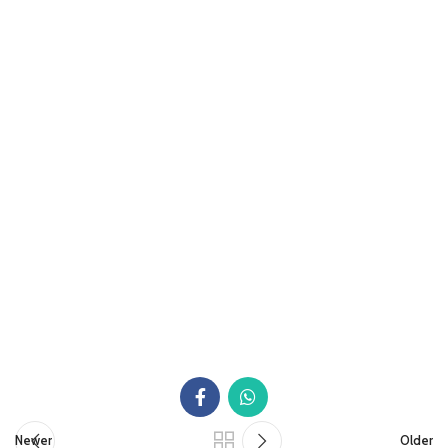
Newer
Older