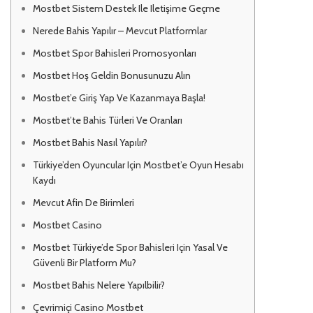
Mostbet Sistem Destek Ile Iletişime Geçme
Nerede Bahis Yapılır – Mevcut Platformlar
Mostbet Spor Bahisleri Promosyonları
Mostbet Hoş Geldin Bonusunuzu Alın
Mostbet’e Giriş Yap Ve Kazanmaya Başla!
Mostbet’te Bahis Türleri Ve Oranları
Mostbet Bahis Nasıl Yapılır?
Türkiye’den Oyuncular Için Mostbet’e Oyun Hesabı
Kaydı
Mevcut Afin De Birimleri
Mostbet Casino
Mostbet Türkiye’de Spor Bahisleri Için Yasal Ve
Güvenli Bir Platform Mu?
Mostbet Bahis Nelere Yapılbilir?
Çevrimiçi Casino Mostbet