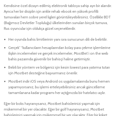
Kendisine özel dizayn edilmiş elektronik tabloya sahip ayrı bir alandır.
Ayrıca her bir disiplin için ankle rehab ebook en yüksek profilli
turnuvaları hem sobre yerel ligleri görüntüleyebilirsiniz. Özellikle BDT
(Bağımsız Devletler Topluluğu) ülkelerinden sunulan birçok turnuva,
Rus oyuncular için oldukça güzel seçeneklerdir.
Her oyunda bahis limitlerinin yanı sıra sunucunun dili de belirtilir.
Gerçek” “kullanıcıların hesaplarından kolay para çekme işlemlerine
ilişkin incelemeleri ve gerçek incelemeler, MostBet’i on the web
bahis pazarında güvenilir bir bahisçi haline getirmiştir.
Belirli bir yöntem ve bölgeniz için kesin lowest para yatırma tutarı
için Mostbet desteğine başvurmanız önerilir.
Mostbet indir iOS veya Android os uygulamalarında bunu hemen
yapamıyorsanız, bu işlemi erteleyebilirsiniz ancak güncelleme
tamamlanana kadar programı her açtığınızda bir hatırlatıcı açılır.
Eğer bir boks hayranıysanız, Mostbet bahislerinizi yapmak için
mükemmel bir yer olacaktır. Eğer bir golf hayranıysanız, Mostbet
bahislerinizi yapmak için mükemmel bir yer olacaktır. Eğer bir kriket