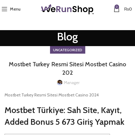
0
Menu
₨
0
Blog
UNCATEGORIZED
Mostbet Turkey Resmi Sitesi Mostbet Casino
202
Manager
Mostbet Turkey Resmi Sitesi Mostbet Casino 2024
Mostbet Türkiye: Sah Site, Kayıt,
Added Bonus 5 673 Giriş Yapmak