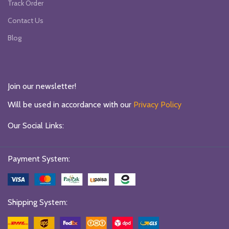
Track Order
Contact Us
Blog
Join our newsletter!
Will be used in accordance with our
Privacy Policy
Our Social Links:
Payment System:
Shipping System: