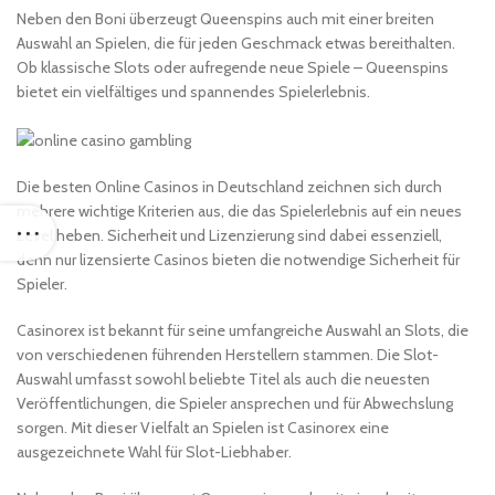
Neben den Boni überzeugt Queenspins auch mit einer breiten
Auswahl an Spielen, die für jeden Geschmack etwas bereithalten.
Ob klassische Slots oder aufregende neue Spiele – Queenspins
bietet ein vielfältiges und spannendes Spielerlebnis.
Die besten Online Casinos in Deutschland zeichnen sich durch
mehrere wichtige Kriterien aus, die das Spielerlebnis auf ein neues
Level heben. Sicherheit und Lizenzierung sind dabei essenziell,
denn nur lizensierte Casinos bieten die notwendige Sicherheit für
Spieler.
Casinorex ist bekannt für seine umfangreiche Auswahl an Slots, die
von verschiedenen führenden Herstellern stammen. Die Slot-
Auswahl umfasst sowohl beliebte Titel als auch die neuesten
Veröffentlichungen, die Spieler ansprechen und für Abwechslung
sorgen. Mit dieser Vielfalt an Spielen ist Casinorex eine
ausgezeichnete Wahl für Slot-Liebhaber.