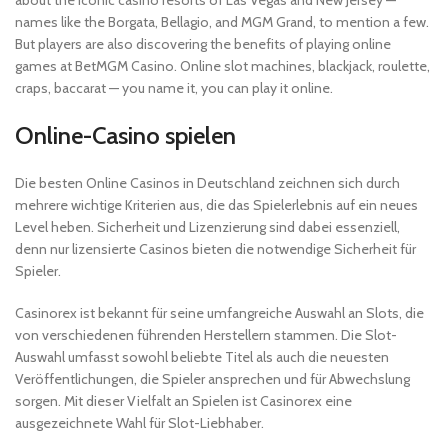
about the iconic casino resorts of Las Vegas and New Jersey —
names like the Borgata, Bellagio, and MGM Grand, to mention a few.
But players are also discovering the benefits of playing online
games at BetMGM Casino. Online slot machines, blackjack, roulette,
craps, baccarat — you name it, you can play it online.
Online-Casino spielen
Die besten Online Casinos in Deutschland zeichnen sich durch
mehrere wichtige Kriterien aus, die das Spielerlebnis auf ein neues
Level heben. Sicherheit und Lizenzierung sind dabei essenziell,
denn nur lizensierte Casinos bieten die notwendige Sicherheit für
Spieler.
Casinorex ist bekannt für seine umfangreiche Auswahl an Slots, die
von verschiedenen führenden Herstellern stammen. Die Slot-
Auswahl umfasst sowohl beliebte Titel als auch die neuesten
Veröffentlichungen, die Spieler ansprechen und für Abwechslung
sorgen. Mit dieser Vielfalt an Spielen ist Casinorex eine
ausgezeichnete Wahl für Slot-Liebhaber.