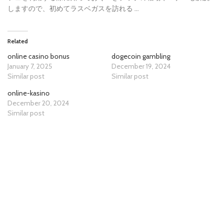
しますので、初めてラスベガスを訪れる …
Related
online casino bonus
dogecoin gambling
January 7, 2025
December 19, 2024
Similar post
Similar post
online-kasino
December 20, 2024
Similar post