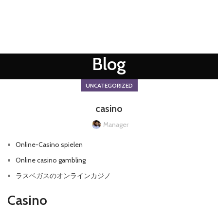
Blog
UNCATEGORIZED
casino
Manager
Online-Casino spielen
Online casino gambling
ラスベガスのオンラインカジノ
Casino