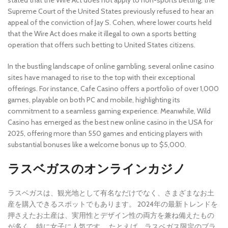
Supreme Court of the United States previously refused to hear an
appeal of the conviction of Jay S. Cohen, where lower courts held
that the Wire Act does make it illegal to own a sports betting
operation that offers such betting to United States citizens.
In the bustling landscape of online gambling, several online casino
sites have managed to rise to the top with their exceptional
offerings. For instance, Cafe Casino offers a portfolio of over 1,000
games, playable on both PC and mobile, highlighting its
commitment to a seamless gaming experience. Meanwhile, Wild
Casino has emerged as the best new online casino in the USA for
2025, offering more than 550 games and enticing players with
substantial bonuses like a welcome bonus up to $5,000.
ラスベガスのオンラインカジノ
ラスベガスは、観光地として有名なだけでなく、さまざまなお土
産を購入できるスポットでもあります。 2024年の最新トレンドを
押さえたお土産は、実用性とデザイン性の両方を兼ね備えたもの
が多く、特に女子に人気です。 たとえば、ラスベガス限定のブラ