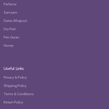
Perfume
Zamzam
Dates (Khajoor)
Dry Fruit
Pen Quran
Honey
Useful Links
Privacy & Policy
Shipping Policy
Terms & Conditions
Return Policy