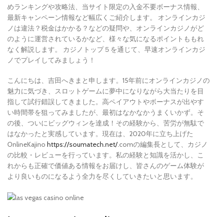
めランキングや攻略法、当サイト限定の入金不要ボーナス情報、
最新キャンペーン情報など幅広くご紹介します。 オンラインカジ
ノは違法？税金はかかる？などの疑問や、オンラインカジノがど
のように運営されているかなど、様々な気になるポイントももれ
なく解説します。 カジノトップ５を通じて、早速オンラインカジ
ノでプレイしてみましょう！
こんにちは、吉田へきまと申します。15年前にオンラインカジノの
魅力に気づき、スロットゲームに夢中になりながら大当たりを目
指して試行錯誤してきました。高ペイアウトやボーナスが出やす
い時間帯を狙ってみましたが、最初はなかなかうまくいかず。そ
の後、ついにビッグウィンを達成！その経験から、苦労が無駄で
はなかったと実感しています。現在は、2020年に立ち上げた
OnlineKajino
https://soumatech.net/
.comの編集長として、カジノ
の比較・レビューを行っています。私の経験と知識を活かし、こ
れからも正確で価値ある情報をお届けし、皆さんのゲーム体験が
より良いものになるよう全力を尽くしていきたいと思います。