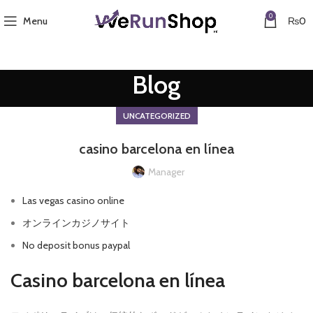
0
Menu
₨
0
Blog
UNCATEGORIZED
casino barcelona en línea
Manager
Las vegas casino online
オンラインカジノサイト
No deposit bonus paypal
Casino barcelona en línea