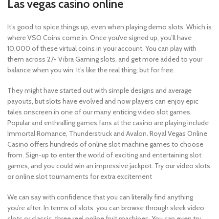
Las vegas casino online
It’s good to spice things up, even when playing demo slots. Which is
where VSO Coins come in. Once you’ve signed up, you’ll have
10,000 of these virtual coins in your account. You can play with
them across 27+ Vibra Gaming slots, and get more added to your
balance when you win. It’s like the real thing, but for free.
They might have started out with simple designs and average
payouts, but slots have evolved and now players can enjoy epic
tales onscreen in one of our many enticing video slot games.
Popular and enthralling games fans at the casino are playing include
Immortal Romance, Thunderstruck and Avalon. Royal Vegas Online
Casino offers hundreds of online slot machine games to choose
from. Sign-up to enter the world of exciting and entertaining slot
games, and you could win an impressive jackpot. Try our video slots
or online slot tournaments for extra excitement
We can say with confidence that you can literally find anything
you’re after. In terms of slots, you can browse through sleek video
slots or classic, three reel online fruit machines. You can even try