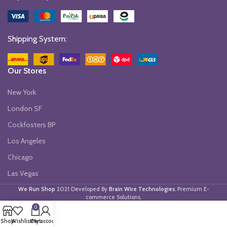
Shipping System:
Our Stores
New York
London SF
Cockfosters BP
Los Angeles
Chicago
Las Vegas
We Run Shop
2021 Developed By
Brain Wire Technologies
. Premium E-
commerce Solutions.
0
Shop
Wishlist
Cart
My account