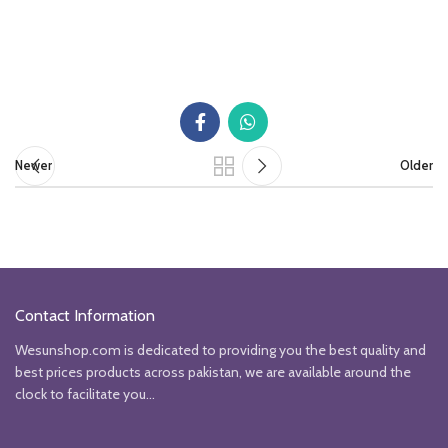
Newer
Older
Contact Information
Wesunshop.com is dedicated to providing you the best quality and
best prices products across pakistan, we are available around the
clock to facilitate you...