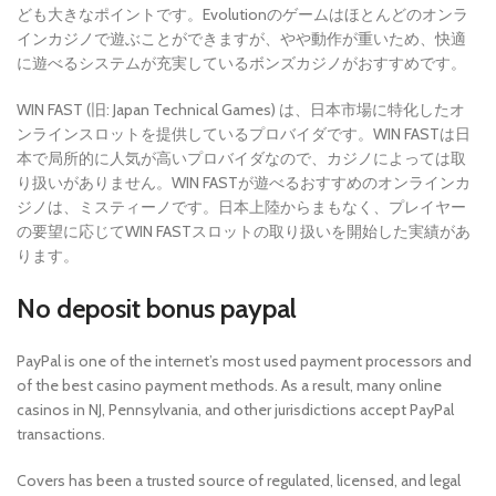
ども大きなポイントです。Evolutionのゲームはほとんどのオンラ
インカジノで遊ぶことができますが、やや動作が重いため、快適
に遊べるシステムが充実しているボンズカジノがおすすめです。
WIN FAST (旧: Japan Technical Games) は、日本市場に特化したオ
ンラインスロットを提供しているプロバイダです。WIN FASTは日
本で局所的に人気が高いプロバイダなので、カジノによっては取
り扱いがありません。WIN FASTが遊べるおすすめのオンラインカ
ジノは、ミスティーノです。日本上陸からまもなく、プレイヤー
の要望に応じてWIN FASTスロットの取り扱いを開始した実績があ
ります。
No deposit bonus paypal
PayPal is one of the internet’s most used payment processors and
of the best casino payment methods. As a result, many online
casinos in NJ, Pennsylvania, and other jurisdictions accept PayPal
transactions.
Covers has been a trusted source of regulated, licensed, and legal