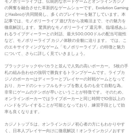
モノポリーライブは、伝統的なボードゲームとオンラインカジノ
の興奮を融合させた革新的なゲームショーです。Evolution Gaming
とHasbroが共同開発し、多くのプレイヤーを魅了しています。本
記事では、モノポリーライブ 遊び方から攻略法まで、その魅力を
徹底解説します。 驚異的なモノポリーライブ 還元率、臨場感あふ
れるライブディーラーとの対話、最大500,000ドルの配当可能性
など、モノポリーライブ カジノ体験の全貌に迫ります。 では、こ
のエキサイティングなゲーム「モノポリーライブ」の特徴と魅力
について、さらに詳しく見ていきましょう。
ブラックジャックやバカラと並んで人気の高いポーカー。 5枚の手
札の組み合わせの強弱で勝負するトランプゲームです。ライブカ
ジノのポーカーはディーラーとプレイヤーの対戦ゲームとなって
おり、カードのシャッフルもチップを数えるのも全て自動な為、
非常にゲームのテンポが早いということが特徴です。 そのため、
オンラインポーカーではライブポーカーと同じ時間で10倍以上の
ハンドをプレイすることが可能となっており、練習手段として効
率も良くなります。
カジノトップ５は、オンラインカジノ初心者の方にもわかりやす
く、日本人プレイヤー向けに徹底解説！オンラインカジノおすす