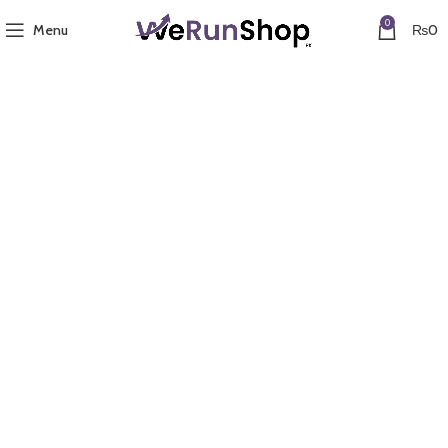
0
Menu
₨
0