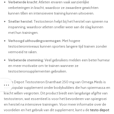
Verbeterde kracht:
Atleten ervaren vaak aanzienlijke
verbeteringen in kracht, waardoor ze zwaardere gewichten
kunnen tillen en intensievere training kunnen uitvoeren.
Sneller herstel:
Testosteron helpt bij het herstel van spieren na
inspanning, waardoor atleten sneller weer aan de slag kunnen
met hun trainingen.
Verhoogd uithoudingsvermogen:
Met hogere
testosteronniveaus kunnen sporters langere tijd trainen zonder
vermoeid te raken.
Verbeterde stemming:
Veel gebruikers melden een beter humeur
en meer motivatie om te trainen wanneer ze
testosteronsupplementen gebruiken.
Testo Depot Testosteron Enanthaat 250 mg van Omega Meds is
een populair supplement onder bodybuilders die hun spiermassa en
kracht willen vergroten. Dit product biedt een langdurige afgifte van
testosteron, wat essentieel is voor het bevorderen van spiergroei
en herstel na intensieve trainingen. Voor meer informatie over de
voordelen en het gebruik van dit supplement, kunt u de
testo depot