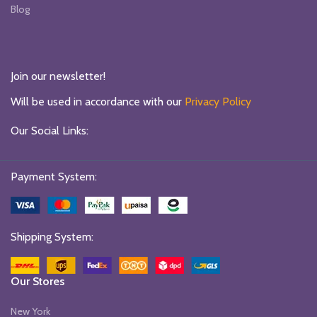
Blog
Join our newsletter!
Will be used in accordance with our
Privacy Policy
Our Social Links:
Payment System:
Shipping System:
Our Stores
New York