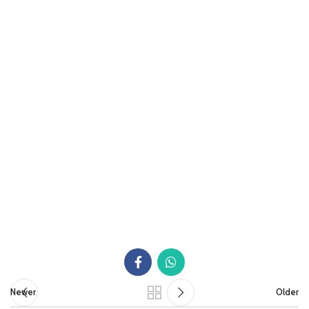
Newer
Older