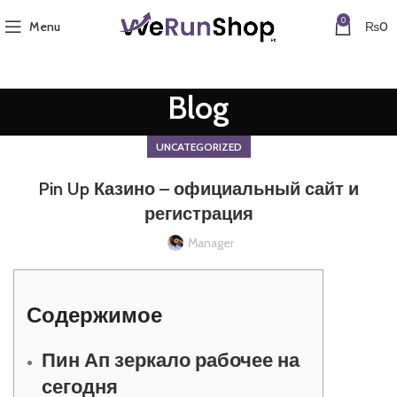
0
Menu
₨
0
Blog
UNCATEGORIZED
Pin Up Казино – официальный сайт и
регистрация
Manager
Содержимое
Пин Ап зеркало рабочее на
сегодня