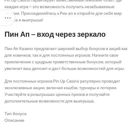
Pin Up Casino гарантирует качественный гемблинг-опыт, где
каждая игра – это возможность получить незабываемые
эмоции. Присоединяйтесь к Pин ап и откройте для себя мир
азарта и выигрыша!
Пин Ап – вход через зеркало
Пин Ап Казино предлагает широкий выбор бонусов и акций как
для новичков, так и для постоянных игроков. Начните свое
приключение с щедрым приветственным бонусом, который
увеличит ваш депозит и даст больше возможностей для игры.
Для постоянных игроков Pin Up Casino регулярно проводит
эксклюзивные акции, включая кэшбэк, турниры и лотереи.
Участвуйте в розыгрышах ценных призов и получайте
дополнительные возможности для выигрыша.
Тип бонуса
Описание