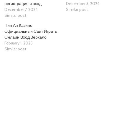
регистрация и вход
December 3, 2024
December 7, 2024
Similar post
Similar post
Пин Ап Казино
Официальный Сайт Играть
Онлайн Вход Зеркало
February 1, 2025
Similar post