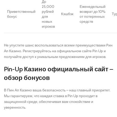
До
25,000
Еженедельный
Приветственный
рублей
возврат до 10%
Кэшбэк
Ту
бонус
для
от потерянных
новых
средств
игроков
Не упустите шанс воспользоваться всеми преимуществами Pин
Ап Казино. Регистрируйтесь на официальном сайте Pin Up и
получайте доступ к уникальным предложениям для игроков.
Pin-Up Казино официальный сайт –
обзор бонусов
В Пин Ап Казино ваша безопасность – наш главный приоритет.
Мы гарантируем, что каждая ставка в Pin Up проходит в
защищенной среде, обеспечивая вам спокойствие и
уверенность.